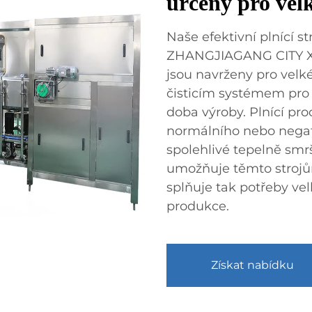
určený pro vel
Naše efektivní plnící s
ZHANGJIAGANG CITY 
jsou navrženy pro velk
čisticím systémem pro 
doba výroby. Plnící pro
normálního nebo negati
spolehlivé tepelně smrš
umožňuje těmto strojům
splňuje tak potřeby v
produkce.
Získat nabídku