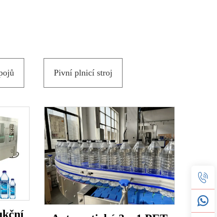
pojů
Pivní plnicí stroj
ukční