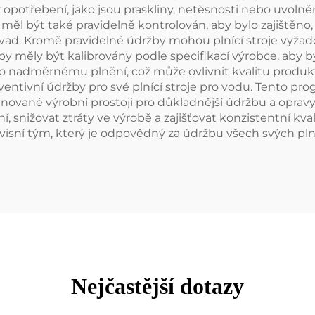
otřebení, jako jsou praskliny, netěsnosti nebo uvolněné
měl být také pravidelně kontrolován, aby bylo zajištěno
ad. Kromě pravidelné údržby mohou plnící stroje vyžadov
y by měly být kalibrovány podle specifikací výrobce, aby 
 nadměrnému plnění, což může ovlivnit kvalitu produk
reventivní údržby pro své plnící stroje pro vodu. Tento p
aplánované výrobní prostoji pro důkladnější údržbu a opr
 snižovat ztráty ve výrobě a zajišťovat konzistentní kval
ní tým, který je odpovědný za údržbu všech svých plnící
Nejčastější dotazy