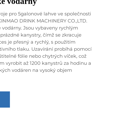
ké vodárny
troje pro 5galonové lahve ve společnosti
XINMAO DRINK MACHINERY CO.,LTD.
é vodárny. Jsou vybaveny rychlým
prázdné kanystry, čímž se zkracuje
ces je přesný a rychlý, s použitím
vního tlaku. Uzavírání probíhá pomocí
titelné fólie nebo chytrých víček, což
 vyrobit až 1200 kanystrů za hodinu a
elkých vodáren na vysoký objem