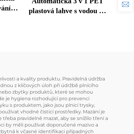
Automatická 3 v 1 PET
vání
plastová lahve s vodou na
ivání
dolivání
menité
ví
livosti a kvality produktu. Pravidelná údržba
dnou z klíčových úloh při údržbě plnícího
oty nebo zbytky produktů, které se mohou
e je hygiena rozhodující pro prevenci
ku s produktem, jako jsou plnicí trysky,
oužívat vhodné čisticí prostředky. Mazání je
e třeba pravidelně mazat, aby se snížilo tření a
ci by měli používat doporučené mazivo a
bytná k včasné identifikaci případných