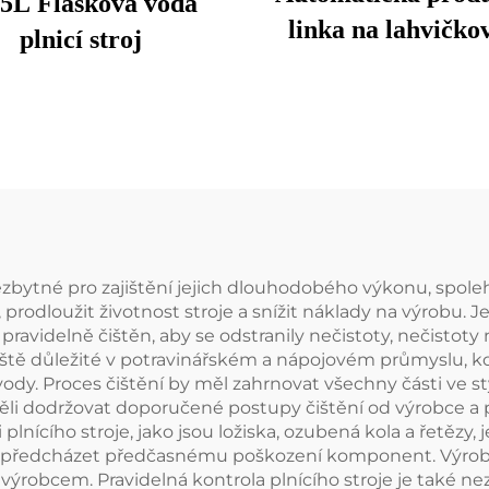
15L Flasková voda
linka na lahvičko
plnicí stroj
vody, stroj na dol
čisté minerální pra
vody do PET lah
ezbytné pro zajištění jejich dlouhodobého výkonu, spoleh
odloužit životnost stroje a snížit náklady na výrobu. Je
ýt pravidelně čištěn, aby se odstranily nečistoty, nečist
ště důležité v potravinářském a nápojovém průmyslu, kd
dy. Proces čištění by měl zahrnovat všechny části ve sty
ěli dodržovat doporučené postupy čištění od výrobce a p
plnícího stroje, jako jsou ložiska, ozubená kola a řetězy, j
 a předcházet předčasnému poškození komponent. Výrob
obcem. Pravidelná kontrola plnícího stroje je také nez