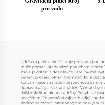
Gravitační plnicí stroj
5-
pro vodu
Údržba a péče o plnící stroje pro vodu jsou n
může pomoci předcházet poruchám zařízení, pr
stroje je čištění a dezinfekce. Stroj by měl b
během procesu plnění hromadit. To je obzvlá
kontaminace a zajištění bezpečnosti balené vo
dopravní pásy a zásobní nádrže. Výrobci by m
další důležitou úlohou údržby. Pohyblivé části 
opotřebení. To pomáhá zajistit hladký chod
dodržovat mazací harmonogram poskytnutý výr