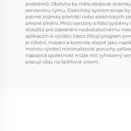
problémů. Obsluha by měla sledovat známky op
servisnímu týmu. Elektrický systém stroje by 
patrné známky přehřátí nebo elektrických záv
přesné plnění. Plnicí senzory a řídicí systém
důležité pro zabránění nedostatečnému nebo
aplikacích si výrobci často zřizují program p
je čištění, mazání a kontrola, stejně jako n
mohou výrobci minimalizovat poruchy zařízení,
nápojová společnost může mít vyhrazený servis
pracují vždy na špičkové úrovni.