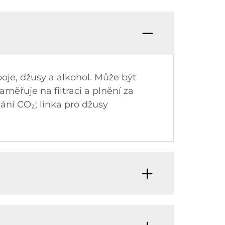
oje, džusy a alkohol. Může být
měřuje na filtraci a plnění za
ání CO₂; linka pro džusy