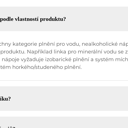
 podle vlastností produktu?
chny kategorie plnění pro vodu, nealkoholické náp
produktu. Například linka pro minerální vodu se za
é nápoje vyžaduje izobarické plnění a systém mích
ystém horkého/studeného plnění.
líku?