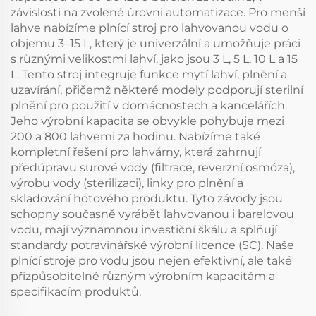
závislosti na zvolené úrovni automatizace. Pro menší
lahve nabízíme plnící stroj pro lahvovanou vodu o
objemu 3–15 L, který je univerzální a umožňuje práci
s různými velikostmi lahví, jako jsou 3 L, 5 L, 10 L a 15
L. Tento stroj integruje funkce mytí lahví, plnění a
uzavírání, přičemž některé modely podporují sterilní
plnění pro použití v domácnostech a kancelářích.
Jeho výrobní kapacita se obvykle pohybuje mezi
200 a 800 lahvemi za hodinu. Nabízíme také
kompletní řešení pro lahvárny, která zahrnují
předúpravu surové vody (filtrace, reverzní osmóza),
výrobu vody (sterilizaci), linky pro plnění a
skladování hotového produktu. Tyto závody jsou
schopny současně vyrábět lahvovanou i barelovou
vodu, mají významnou investiční škálu a splňují
standardy potravinářské výrobní licence (SC). Naše
plnící stroje pro vodu jsou nejen efektivní, ale také
přizpůsobitelné různým výrobním kapacitám a
specifikacím produktů.