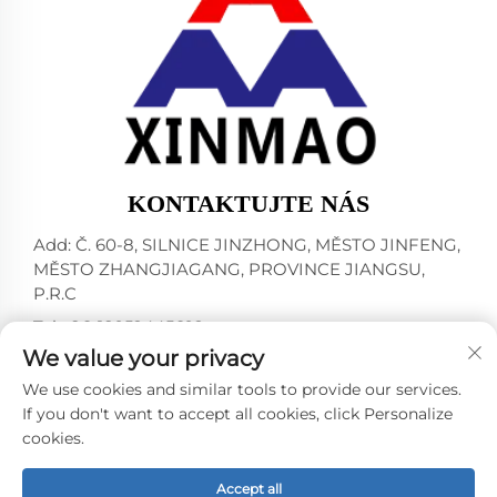
KONTAKTUJTE NÁS
Add: Č. 60-8, SILNICE JINZHONG, MĚSTO JINFENG,
MĚSTO ZHANGJIAGANG, PROVINCE JIANGSU,
P.R.C
Tel:
+86-18952445692
We value your privacy
E-mail:
[email protected]
We use cookies and similar tools to provide our services.
If you don't want to accept all cookies, click Personalize
cookies.
Všechna práva vyhrazena © 2024 ZHANGJIAGANG CITY
XINMAO DRINK MACHINERY CO.,LTD. -
Zásady
ochrany osobních údajů
Accept all