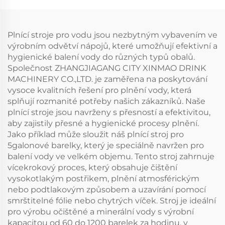
Plnící stroje pro vodu jsou nezbytným vybavením ve
výrobním odvětví nápojů, které umožňují efektivní a
hygienické balení vody do různých typů obalů.
Společnost ZHANGJIAGANG CITY XINMAO DRINK
MACHINERY CO.,LTD. je zaměřena na poskytování
vysoce kvalitních řešení pro plnění vody, která
splňují rozmanité potřeby našich zákazníků. Naše
plnící stroje jsou navrženy s přesností a efektivitou,
aby zajistily přesné a hygienické procesy plnění.
Jako příklad může sloužit náš plnící stroj pro
5galonové barelky, který je speciálně navržen pro
balení vody ve velkém objemu. Tento stroj zahrnuje
vícekrokový proces, který obsahuje čištění
vysokotlakým postřikem, plnění atmosférickým
nebo podtlakovým způsobem a uzavírání pomocí
smrštitelné fólie nebo chytrých víček. Stroj je ideální
pro výrobu očištěné a minerální vody s výrobní
kapacitou od 60 do 1200 barelek za hodinu, v