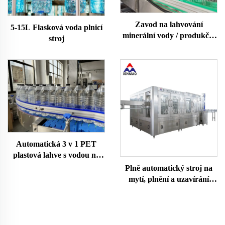
Zavod na lahvování
5-15L Flasková voda plnicí
minerální vody / produkční
stroj
linka
Automatická 3 v 1 PET
plastová lahve s vodou na
dolivání
Plně automatický stroj na
mytí, plnění a uzavírání
PET lahví s vodou
15000BPH