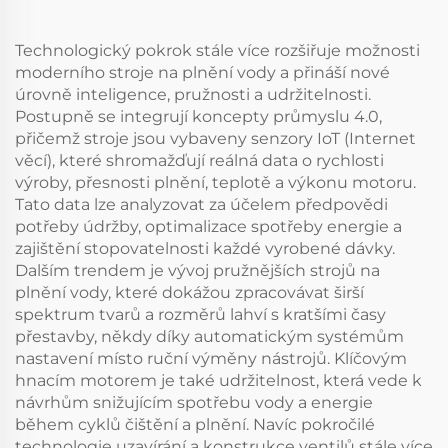
Technologický pokrok stále více rozšiřuje možnosti
moderního stroje na plnění vody a přináší nové
úrovně inteligence, pružnosti a udržitelnosti.
Postupně se integrují koncepty průmyslu 4.0,
přičemž stroje jsou vybaveny senzory IoT (Internet
věcí), které shromažďují reálná data o rychlosti
výroby, přesnosti plnění, teplotě a výkonu motoru.
Tato data lze analyzovat za účelem předpovědi
potřeby údržby, optimalizace spotřeby energie a
zajištění stopovatelnosti každé vyrobené dávky.
Dalším trendem je vývoj pružnějších strojů na
plnění vody, které dokážou zpracovávat širší
spektrum tvarů a rozměrů lahví s kratšími časy
přestavby, někdy díky automatickým systémům
nastavení místo ruční výměny nástrojů. Klíčovým
hnacím motorem je také udržitelnost, která vede k
návrhům snižujícím spotřebu vody a energie
během cyklů čištění a plnění. Navíc pokročilé
technologie uzavírání a konstrukce ventilů stále více