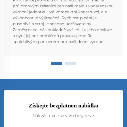
Plnící stroj pro vodu od společnosti Xinmao je
průlomovým řešením pro naši malou vodárenskou
výrobní jednotku. Má kompaktní konstrukci, ale
výkonnost je výjimečná. Rychlost plnění je
působivá a stroj je snadno udržovatelný.
Zaměstnanci nás důkladně vyškolili v jeho obsluze
a nyní jej bez problémů provozujeme. Je
spolehlivým partnerem pro naši denní výrobu.
Získejte bezplatnou nabídku
Náš zástupce se vám brzy ozve.