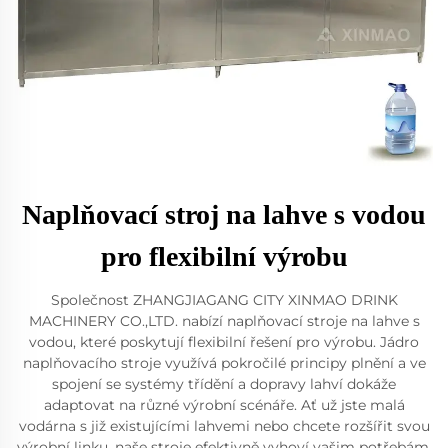
Naplňovací stroj na lahve s vodou
pro flexibilní výrobu
Společnost ZHANGJIAGANG CITY XINMAO DRINK
MACHINERY CO.,LTD. nabízí naplňovací stroje na lahve s
vodou, které poskytují flexibilní řešení pro výrobu. Jádro
naplňovacího stroje využívá pokročilé principy plnění a ve
spojení se systémy třídění a dopravy lahví dokáže
adaptovat na různé výrobní scénáře. Ať už jste malá
vodárna s již existujícími lahvemi nebo chcete rozšířit svou
výrobní linku, naše stroje efektivně vyhoví vašim potřebám.