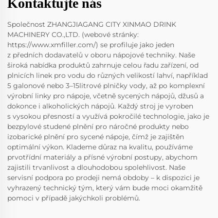
Kontaktujte nás
Společnost ZHANGJIAGANG CITY XINMAO DRINK
MACHINERY CO.,LTD. (webové stránky:
https://www.xmfiller.com/) se profiluje jako jeden
z předních dodavatelů v oboru nápojové techniky. Naše
široká nabídka produktů zahrnuje celou řadu zařízení, od
plnicích linek pro vodu do různých velikostí lahví, například
5 galonové nebo 3–15litrové plničky vody, až po komplexní
výrobní linky pro nápoje, včetně sycených nápojů, džusů a
dokonce i alkoholických nápojů. Každý stroj je vyroben
s vysokou přesností a využívá pokročilé technologie, jako je
bezpylové studené plnění pro náročné produkty nebo
izobarické plnění pro sycené nápoje, čímž je zajištěn
optimální výkon. Klademe důraz na kvalitu, používáme
prvotřídní materiály a přísné výrobní postupy, abychom
zajistili trvanlivost a dlouhodobou spolehlivost. Naše
servisní podpora po prodeji nemá obdoby – k dispozici je
vyhrazený technický tým, který vám bude moci okamžitě
pomoci v případě jakýchkoli problémů.