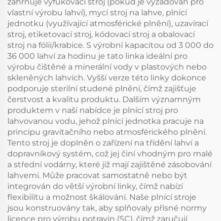
zahrnuje vyfukovací stroj (pokud je vyžadován pro
vlastní výrobu lahví), mycí stroj na lahve, plnící
jednotku (využívající atmosférické plnění), uzavírací
stroj, etiketovací stroj, kódovací stroj a obalovací
stroj na fólii/krabice. S výrobní kapacitou od 3 000 do
36 000 lahví za hodinu je tato linka ideální pro
výrobu čištěné a minerální vody v plastových nebo
skleněných lahvích. Vyšší verze této linky dokonce
podporuje sterilní studené plnění, čímž zajišťuje
čerstvost a kvalitu produktu. Dalším významným
produktem v naší nabídce je plnící stroj pro
lahvovanou vodu, jehož plnící jednotka pracuje na
principu gravitačního nebo atmosférického plnění.
Tento stroj je doplněn o zařízení na třídění lahví a
dopravníkový systém, což jej činí vhodným pro malé
a střední vodárny, které již mají zajištěné zásobování
lahvemi. Může pracovat samostatně nebo být
integrován do větší výrobní linky, čímž nabízí
flexibilitu a možnost škálování. Naše plnící stroje
jsou konstruovány tak, aby splňovaly přísné normy
licence pro výrobu potravin (SC), čímž zaručují