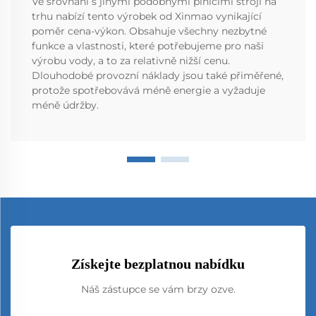
Ve srovnání s jinými podobnými plnicími stroji na
trhu nabízí tento výrobek od Xinmao vynikající
poměr cena-výkon. Obsahuje všechny nezbytné
funkce a vlastnosti, které potřebujeme pro naši
výrobu vody, a to za relativně nižší cenu.
Dlouhodobé provozní náklady jsou také přiměřené,
protože spotřebovává méně energie a vyžaduje
méně údržby.
Získejte bezplatnou nabídku
Náš zástupce se vám brzy ozve.