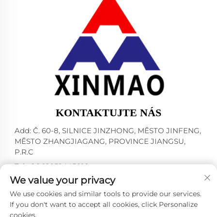
KONTAKTUJTE NÁS
Add: Č. 60-8, SILNICE JINZHONG, MĚSTO JINFENG,
MĚSTO ZHANGJIAGANG, PROVINCE JIANGSU,
P.R.C
Tel:
+86-18952445692
We value your privacy
E-mail:
[email protected]
We use cookies and similar tools to provide our services.
If you don't want to accept all cookies, click Personalize
cookies.
Všechna práva vyhrazena © 2024 ZHANGJIAGANG CITY