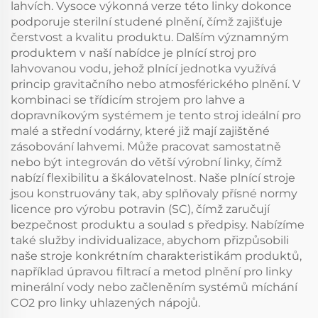
lahvích. Vysoce výkonná verze této linky dokonce
podporuje sterilní studené plnění, čímž zajišťuje
čerstvost a kvalitu produktu. Dalším významným
produktem v naší nabídce je plnící stroj pro
lahvovanou vodu, jehož plnící jednotka využívá
princip gravitačního nebo atmosférického plnění. V
kombinaci se třídicím strojem pro lahve a
dopravníkovým systémem je tento stroj ideální pro
malé a střední vodárny, které již mají zajištěné
zásobování lahvemi. Může pracovat samostatně
nebo být integrován do větší výrobní linky, čímž
nabízí flexibilitu a škálovatelnost. Naše plnící stroje
jsou konstruovány tak, aby splňovaly přísné normy
licence pro výrobu potravin (SC), čímž zaručují
bezpečnost produktu a soulad s předpisy. Nabízíme
také služby individualizace, abychom přizpůsobili
naše stroje konkrétním charakteristikám produktů,
například úpravou filtrací a metod plnění pro linky
minerální vody nebo začleněním systémů míchání
CO2 pro linky uhlazených nápojů.