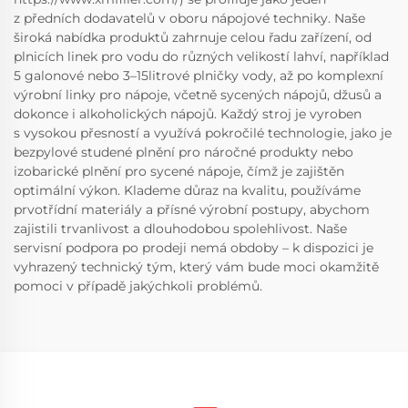
z předních dodavatelů v oboru nápojové techniky. Naše
široká nabídka produktů zahrnuje celou řadu zařízení, od
plnicích linek pro vodu do různých velikostí lahví, například
5 galonové nebo 3–15litrové plničky vody, až po komplexní
výrobní linky pro nápoje, včetně sycených nápojů, džusů a
dokonce i alkoholických nápojů. Každý stroj je vyroben
s vysokou přesností a využívá pokročilé technologie, jako je
bezpylové studené plnění pro náročné produkty nebo
izobarické plnění pro sycené nápoje, čímž je zajištěn
optimální výkon. Klademe důraz na kvalitu, používáme
prvotřídní materiály a přísné výrobní postupy, abychom
zajistili trvanlivost a dlouhodobou spolehlivost. Naše
servisní podpora po prodeji nemá obdoby – k dispozici je
vyhrazený technický tým, který vám bude moci okamžitě
pomoci v případě jakýchkoli problémů.