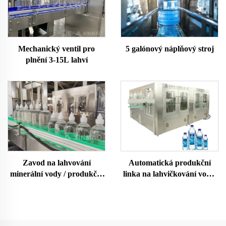
5 galónový náplňový stroj
Mechanický ventil pro
plnění 3-15L lahví
Zavod na lahvování
Automatická produkční
minerální vody / produkční
linka na lahvičkování vody,
linka
stroj na dolivání čisté
minerální pramenité vody
do PET lahví