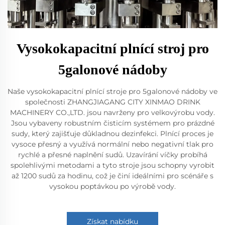
Vysokokapacitní plnící stroj pro
5galonové nádoby
Naše vysokokapacitní plnící stroje pro 5galonové nádoby ve
společnosti ZHANGJIAGANG CITY XINMAO DRINK
MACHINERY CO.,LTD. jsou navrženy pro velkovýrobu vody.
Jsou vybaveny robustním čisticím systémem pro prázdné
sudy, který zajišťuje důkladnou dezinfekci. Plnící proces je
vysoce přesný a využívá normální nebo negativní tlak pro
rychlé a přesné naplnění sudů. Uzavírání víčky probíhá
spolehlivými metodami a tyto stroje jsou schopny vyrobit
až 1200 sudů za hodinu, což je činí ideálními pro scénáře s
vysokou poptávkou po výrobě vody.
Získat nabídku