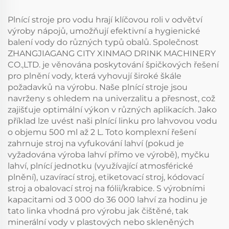
Plnící stroje pro vodu hrají klíčovou roli v odvětví
výroby nápojů, umožňují efektivní a hygienické
balení vody do různých typů obalů. Společnost
ZHANGJIAGANG CITY XINMAO DRINK MACHINERY
CO.,LTD. je věnována poskytování špičkových řešení
pro plnění vody, která vyhovují široké škále
požadavků na výrobu. Naše plnící stroje jsou
navrženy s ohledem na univerzalitu a přesnost, což
zajišťuje optimální výkon v různých aplikacích. Jako
příklad lze uvést naši plnící linku pro lahvovou vodu
o objemu 500 ml až 2 L. Toto komplexní řešení
zahrnuje stroj na vyfukování lahví (pokud je
vyžadována výroba lahví přímo ve výrobě), myčku
lahví, plnící jednotku (využívající atmosférické
plnění), uzavírací stroj, etiketovací stroj, kódovací
stroj a obalovací stroj na fólii/krabice. S výrobními
kapacitami od 3 000 do 36 000 lahví za hodinu je
tato linka vhodná pro výrobu jak čištěné, tak
minerální vody v plastových nebo skleněných