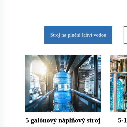
Stroj na plnění lahví vodou
5 galónový náplňový stroj
5-