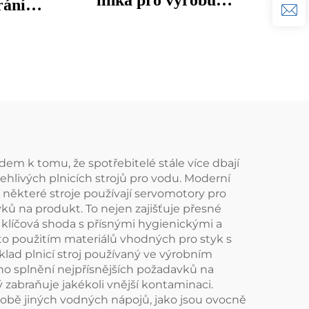
linka pro výrobu
rání
minerální pitné vody,
vodou
čistička na lahvičkování a
balení
em k tomu, že spotřebitelé stále více dbají
ehlivých plnicích strojů pro vodu. Moderní
d některé stroje používají servomotory pro
ků na produkt. To nejen zajišťuje přesné
e klíčová shoda s přísnými hygienickými a
to použitím materiálů vhodných pro styk s
klad plnicí stroj používaný ve výrobním
ěno splnění nejpřísnějších požadavků na
ý zabraňuje jakékoli vnější kontaminaci.
výrobě jiných vodných nápojů, jako jsou ovocně