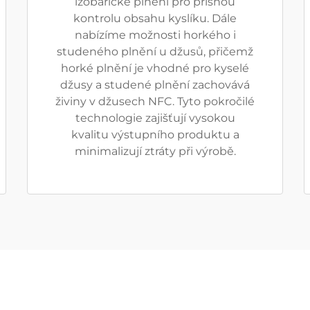
izobarické plnění pro přísnou
kontrolu obsahu kyslíku. Dále
nabízíme možnosti horkého i
studeného plnění u džusů, přičemž
horké plnění je vhodné pro kyselé
džusy a studené plnění zachovává
živiny v džusech NFC. Tyto pokročilé
technologie zajišťují vysokou
kvalitu výstupního produktu a
minimalizují ztráty při výrobě.