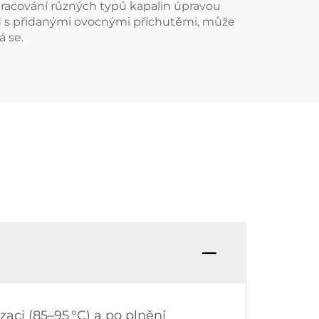
pracování různých typů kapalin úpravou
vod s přidanými ovocnými příchutěmi, může
á se.
zaci (85–95 °C) a po plnění