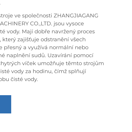
u
 stroje ve společnosti ZHANGJIAGANG
CHINERY CO.,LTD. jsou vysoce
sté vody. Mají dobře navržený proces
 který zajišťuje odstranění všech
 je přesný a využívá normální nebo
sné naplnění sudů. Uzavírání pomocí
 chytrých víček umožňuje těmto strojům
isté vody za hodinu, čímž splňují
bu čisté vody.