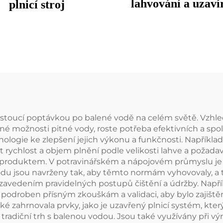
lahvování a uzaví
plnicí stroj
plastových lahví s 
ostoucí poptávkou po balené vodě na celém světě. Vzhled
é možnosti pitné vody, roste potřeba efektivních a spol
hnologie ke zlepšení jejich výkonu a funkčnosti. Napříkla
 rychlost a objem plnění podle velikosti lahve a požadav
tvání produktem. V potravinářském a nápojovém průmyslu j
odu jsou navrženy tak, aby těmto normám vyhovovaly, a 
 zavedením pravidelných postupů čištění a údržby. Napří
yl podroben přísným zkouškám a validaci, aby bylo zajišt
ké zahrnovala prvky, jako je uzavřený plnicí systém, kter
ž tradiční trh s balenou vodou. Jsou také využívány při 