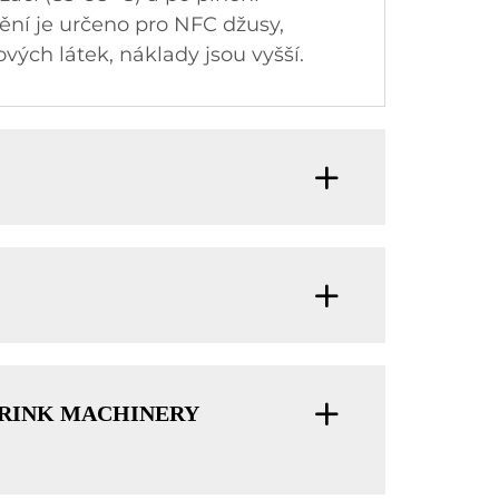
nění je určeno pro NFC džusy,
ových látek, náklady jsou vyšší.
AO DRINK MACHINERY