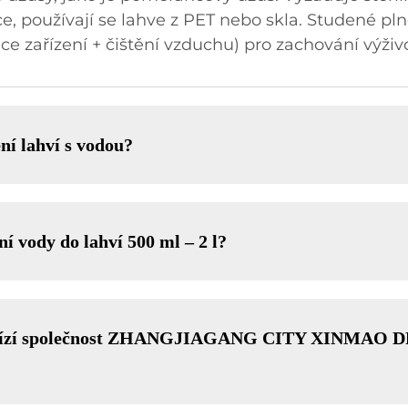
ce, používají se lahve z PET nebo skla. Studené pl
zace zařízení + čištění vzduchu) pro zachování výživ
ění lahví s vodou?
ní vody do lahví 500 ml – 2 l?
dy nabízí společnost ZHANGJIAGANG CITY XINM