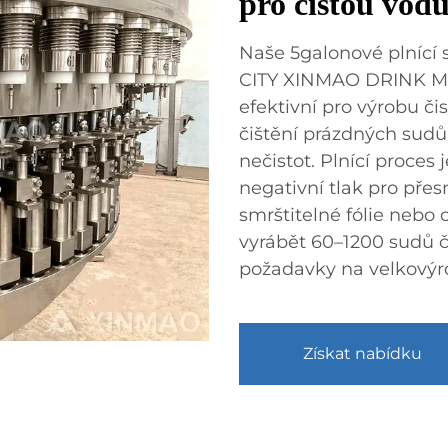
pro čistou vod
Naše 5galonové plnící
CITY XINMAO DRINK MA
efektivní pro výrobu či
čištění prázdných sudů,
nečistot. Plnící proces
negativní tlak pro pře
smrštitelné fólie nebo
vyrábět 60–1200 sudů č
požadavky na velkovýro
Získat nabídku