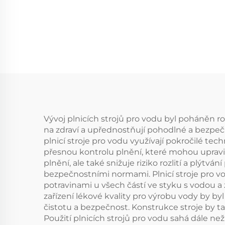
Vývoj plnicích strojů pro vodu byl poháněn r
na zdraví a upřednostňují pohodlné a bezpečn
plnicí stroje pro vodu využívají pokročilé tec
přesnou kontrolu plnění, které mohou upravit
plnění, ale také snižuje riziko rozlití a plý
bezpečnostními normami. Plnicí stroje pro v
potravinami u všech částí ve styku s vodou a
zařízení lékové kvality pro výrobu vody by b
čistotu a bezpečnost. Konstrukce stroje by ta
Použití plnicích strojů pro vodu sahá dále ne