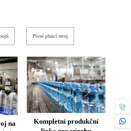
pojů
Pivní plnicí stroj
Kompletní produkční
oj na