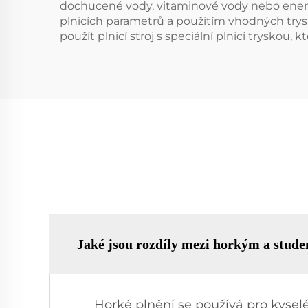
dochucené vody, vitaminové vody nebo energe
plnicích parametrů a použitím vhodných trysi
použít plnicí stroj s speciální plnicí tryskou
Jaké jsou rozdíly mezi horkým a stude
Horké plnění se používá pro kyselé