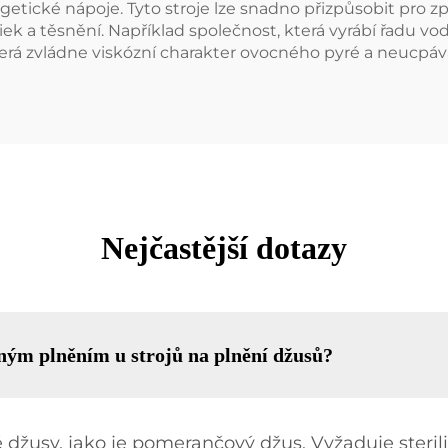
tické nápoje. Tyto stroje lze snadno přizpůsobit pro z
ek a těsnění. Například společnost, která vyrábí řadu 
, která zvládne viskózní charakter ovocného pyré a neucpáv
Nejčastější dotazy
ným plněním u strojů na plnění džusů?
 džusy, jako je pomerančový džus. Vyžaduje sterili