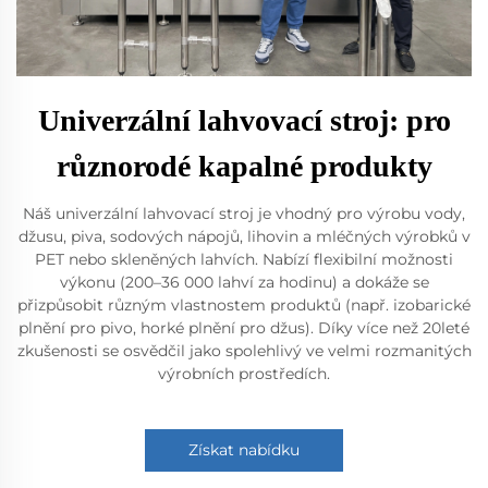
Univerzální lahvovací stroj: pro
různorodé kapalné produkty
Náš univerzální lahvovací stroj je vhodný pro výrobu vody,
džusu, piva, sodových nápojů, lihovin a mléčných výrobků v
PET nebo skleněných lahvích. Nabízí flexibilní možnosti
výkonu (200–36 000 lahví za hodinu) a dokáže se
přizpůsobit různým vlastnostem produktů (např. izobarické
plnění pro pivo, horké plnění pro džus). Díky více než 20leté
zkušenosti se osvědčil jako spolehlivý ve velmi rozmanitých
výrobních prostředích.
Získat nabídku