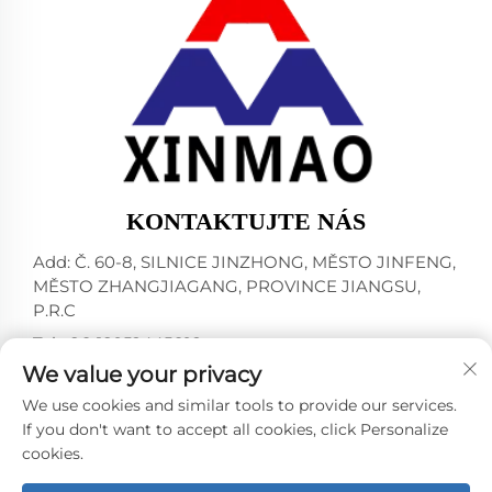
KONTAKTUJTE NÁS
Add: Č. 60-8, SILNICE JINZHONG, MĚSTO JINFENG,
MĚSTO ZHANGJIAGANG, PROVINCE JIANGSU,
P.R.C
Tel:
+86-18952445692
We value your privacy
E-mail:
[email protected]
We use cookies and similar tools to provide our services.
If you don't want to accept all cookies, click Personalize
cookies.
Všechna práva vyhrazena © 2024 ZHANGJIAGANG CITY
XINMAO DRINK MACHINERY CO.,LTD. -
Zásady