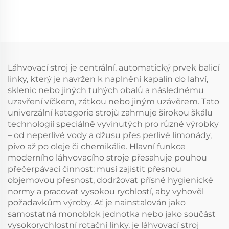
Láhvovací stroj je centrální, automatický prvek balicí
linky, který je navržen k naplnění kapalin do lahví,
sklenic nebo jiných tuhých obalů a následnému
uzavření víčkem, zátkou nebo jiným uzávěrem. Tato
univerzální kategorie strojů zahrnuje širokou škálu
technologií speciálně vyvinutých pro různé výrobky
– od neperlivé vody a džusu přes perlivé limonády,
pivo až po oleje či chemikálie. Hlavní funkce
moderního láhvovacího stroje přesahuje pouhou
přečerpávací činnost; musí zajistit přesnou
objemovou přesnost, dodržovat přísné hygienické
normy a pracovat vysokou rychlostí, aby vyhověl
požadavkům výroby. Ať je nainstalován jako
samostatná monoblok jednotka nebo jako součást
vysokorychlostní rotační linky, je láhvovací stroj