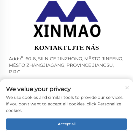
KONTAKTUJTE NÁS
Add: Č. 60-8, SILNICE JINZHONG, MĚSTO JINFENG,
MĚSTO ZHANGJIAGANG, PROVINCE JIANGSU,
P.R.C
Tel:
+86-18952445692
We value your privacy
E-mail:
[email protected]
We use cookies and similar tools to provide our services.
If you don't want to accept all cookies, click Personalize
cookies.
Všechna práva vyhrazena © 2024 ZHANGJIAGANG CITY
XINMAO DRINK MACHINERY CO.,LTD. -
Zásady
ochrany osobních údajů
Accept all