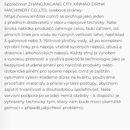
Společnost ZHANGJIAGANG CITY XINMAO DRINK
MACHINERY CO.,LTD. (webové stránky:
https://www.xmfiller.com/) se profiluje jako jeden
z předních dodavatelů v oboru nápojové techniky. Naše
široká nabídka produktů zahrnuje celou řadu zařízení, od
plnicích linek pro vodu do různých velikostí lahví, například
5 galonové nebo 3–15litrové plničky vody, až po komplexní
výrobní linky pro nápoje, včetně sycených nápojů, džusů a
dokonce i alkoholických nápojů. Každý stroj je vyroben
s vysokou přesností a využívá pokročilé technologie, jako je
bezpylové studené plnění pro náročné produkty nebo
izobarické plnění pro sycené nápoje, čímž je zajištěn
optimální výkon. Klademe důraz na kvalitu, používáme
prvotřídní materiály a přísné výrobní postupy, abychom
zajistili trvanlivost a dlouhodobou spolehlivost. Naše
servisní podpora po prodeji nemá obdoby – k dispozici je
vyhrazený technický tým, který vám bude moci okamžitě
pomoci v případě jakýchkoli problémů.