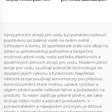
Turnkey Projekt
vody, čistička na
lahvičkování a balení
Vývoj plnicích strojů pro vodu byl poháněn rostoucí
poptávkou po balené vodě na celém světě.
Vzhledem k tomu, že spotřebitelé stále více dbají na
zdraví a upřednostňují pohodlné a bezpečné
možnosti pitné vody, roste potřeba efektivních a
spolehlivých plnicích strojů pro vodu. Moderní plnicí
stroje pro vodu využívají pokročilé technologie ke
zlepšení jejich výkonu a funkčnosti. Například
některé stroje používají servomotory pro přesnou
kontrolu plnění, které mohou upravit rychlost a
objem plnění podle velikosti lahve a požadavků na
produkt. To nejen zajišťuje přesné plnění, ale také
snižuje riziko rozlití a plýtvání produktem. V
potravinářském a nápojovém průmyslu je klíčová
shoda s přísnými hygienickými a bezpečnostními