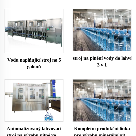
stroj na plnění vody do lahví
Vodu naplňující stroj na 5
3 v 1
galonů
Automatizovaný lahvovací
Kompletní produkční linka
stroj na výrobu pitné vody
pro výrobu minerální pitné