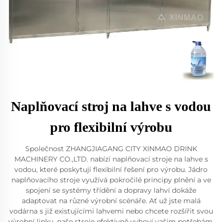
Naplňovací stroj na lahve s vodou
pro flexibilní výrobu
Společnost ZHANGJIAGANG CITY XINMAO DRINK
MACHINERY CO.,LTD. nabízí naplňovací stroje na lahve s
vodou, které poskytují flexibilní řešení pro výrobu. Jádro
naplňovacího stroje využívá pokročilé principy plnění a ve
spojení se systémy třídění a dopravy lahví dokáže
adaptovat na různé výrobní scénáře. Ať už jste malá
vodárna s již existujícími lahvemi nebo chcete rozšířit svou
výrobní linku, naše stroje efektivně vyhoví vašim potřebám.