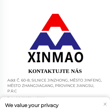
KONTAKTUJTE NÁS
Add: Č. 60-8, SILNICE JINZHONG, MĚSTO JINFENG,
MĚSTO ZHANGJIAGANG, PROVINCE JIANGSU,
P.R.C
Tel:
+86-18952445692
We value your privacy
E-mail:
[email protected]