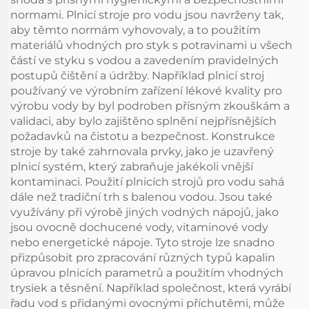
normami. Plnicí stroje pro vodu jsou navrženy tak,
aby těmto normám vyhovovaly, a to použitím
materiálů vhodných pro styk s potravinami u všech
částí ve styku s vodou a zavedením pravidelných
postupů čištění a údržby. Například plnicí stroj
používaný ve výrobním zařízení lékové kvality pro
výrobu vody by byl podroben přísným zkouškám a
validaci, aby bylo zajištěno splnění nejpřísnějších
požadavků na čistotu a bezpečnost. Konstrukce
stroje by také zahrnovala prvky, jako je uzavřený
plnicí systém, který zabraňuje jakékoli vnější
kontaminaci. Použití plnicích strojů pro vodu sahá
dále než tradiční trh s balenou vodou. Jsou také
využívány při výrobě jiných vodných nápojů, jako
jsou ovocně dochucené vody, vitaminové vody
nebo energetické nápoje. Tyto stroje lze snadno
přizpůsobit pro zpracování různých typů kapalin
úpravou plnicích parametrů a použitím vhodných
trysiek a těsnění. Například společnost, která vyrábí
řadu vod s přidanými ovocnými příchutěmi, může