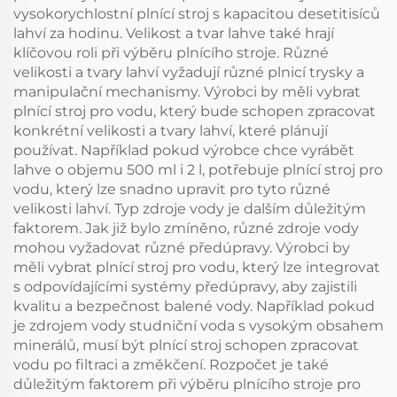
vysokorychlostní plnící stroj s kapacitou desetitisíců
lahví za hodinu. Velikost a tvar lahve také hrají
klíčovou roli při výběru plnícího stroje. Různé
velikosti a tvary lahví vyžadují různé plnicí trysky a
manipulační mechanismy. Výrobci by měli vybrat
plnící stroj pro vodu, který bude schopen zpracovat
konkrétní velikosti a tvary lahví, které plánují
používat. Například pokud výrobce chce vyrábět
lahve o objemu 500 ml i 2 l, potřebuje plnící stroj pro
vodu, který lze snadno upravit pro tyto různé
velikosti lahví. Typ zdroje vody je dalším důležitým
faktorem. Jak již bylo zmíněno, různé zdroje vody
mohou vyžadovat různé předúpravy. Výrobci by
měli vybrat plnící stroj pro vodu, který lze integrovat
s odpovídajícími systémy předúpravy, aby zajistili
kvalitu a bezpečnost balené vody. Například pokud
je zdrojem vody studniční voda s vysokým obsahem
minerálů, musí být plnící stroj schopen zpracovat
vodu po filtraci a změkčení. Rozpočet je také
důležitým faktorem při výběru plnícího stroje pro