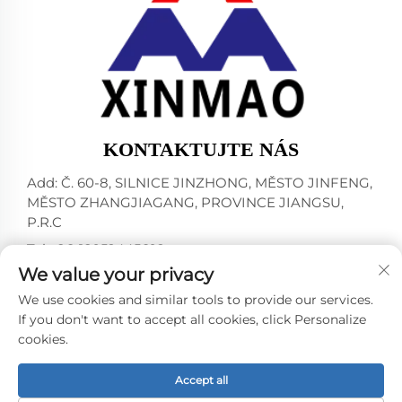
KONTAKTUJTE NÁS
Add: Č. 60-8, SILNICE JINZHONG, MĚSTO JINFENG,
MĚSTO ZHANGJIAGANG, PROVINCE JIANGSU,
P.R.C
Tel:
+86-18952445692
We value your privacy
E-mail:
[email protected]
We use cookies and similar tools to provide our services.
If you don't want to accept all cookies, click Personalize
cookies.
Všechna práva vyhrazena © 2024 ZHANGJIAGANG CITY
XINMAO DRINK MACHINERY CO.,LTD. -
Zásady
ochrany osobních údajů
Accept all