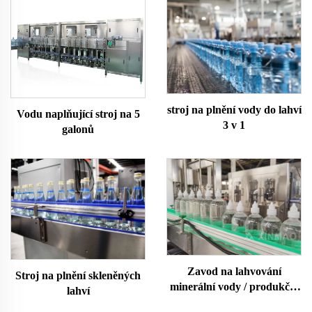
stroj na plnění vody do lahví
Vodu naplňující stroj na 5
3 v 1
galonů
Zavod na lahvování
Stroj na plnění skleněných
minerální vody / produkční
lahví
linka