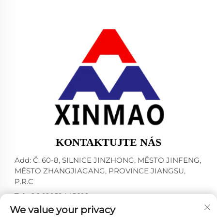
KONTAKTUJTE NÁS
Add: Č. 60-8, SILNICE JINZHONG, MĚSTO JINFENG,
MĚSTO ZHANGJIAGANG, PROVINCE JIANGSU,
P.R.C
Tel:
+86-18952445692
We value your privacy
E-mail:
[email protected]