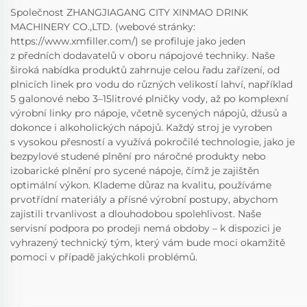
Společnost ZHANGJIAGANG CITY XINMAO DRINK
MACHINERY CO.,LTD. (webové stránky:
https://www.xmfiller.com/) se profiluje jako jeden
z předních dodavatelů v oboru nápojové techniky. Naše
široká nabídka produktů zahrnuje celou řadu zařízení, od
plnicích linek pro vodu do různých velikostí lahví, například
5 galonové nebo 3–15litrové plničky vody, až po komplexní
výrobní linky pro nápoje, včetně sycených nápojů, džusů a
dokonce i alkoholických nápojů. Každý stroj je vyroben
s vysokou přesností a využívá pokročilé technologie, jako je
bezpylové studené plnění pro náročné produkty nebo
izobarické plnění pro sycené nápoje, čímž je zajištěn
optimální výkon. Klademe důraz na kvalitu, používáme
prvotřídní materiály a přísné výrobní postupy, abychom
zajistili trvanlivost a dlouhodobou spolehlivost. Naše
servisní podpora po prodeji nemá obdoby – k dispozici je
vyhrazený technický tým, který vám bude moci okamžitě
pomoci v případě jakýchkoli problémů.