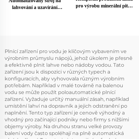
Automatizovaný stroj na
pro výrobu minerální pitné
lahvování a uzavírání
vody, čistička na
plastových lahví s vodou
lahvičkování a balení
Plnící zařízení pro vodu je klíčovým vybavením ve
výrobním průmyslu nápojů, jehož úkolem je přesně
a efektivně plnit lahve nebo nádoby vodou. Tato
zařízení jsou k dispozici v různých typech a
konfiguracích, aby vyhovovala různým výrobním
potřebám. Například v malé továrně na balenou
vodu se může použít poloautomatické plnící
zařízení. Vyžaduje určitý manuální zásah, například
umístění lahví na dopravník a jejich odstranění po
naplnění. Tento typ zařízení je cenově výhodný a
vhodný pro začínající podniky nebo firmy s nižšími
objemy výroby. Na druhou stranu velké provozy
balení vody často spoléhají na plně automatická