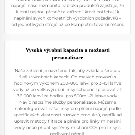
nápojů, naše rozmanitá nabídka produktů zajišťuje, že
klienti najdou přesně ta zařízení, která potřebují k
naplnění svých konkrétních výrobních požadavků –
od jednotlivých strojů až po kompletní tovární řešení.
Vysoká výrobní kapacita a možnosti
personalizace
Naše zařízení je navrženo tak, aby zvládalo širokou
škálu výrobních kapacit. Od malých provozů s
hodinovým výkonem 200–800 lahví pro 3–15l lahve
vody až po velkovýrobní linky schopné zpracovat až
36 000 lahví za hodinu pro 500ml–2l lahve vody.
Navíc nabízíme služby personalizace. Můžeme
nakonfigurovat naše linky pro plnění nápojů podle
specifických vlastností různých produktů, například
upravit metody filtrace a plnění pro linky minerální
vody nebo přidat systémy míchání CO₂ pro linky s
perlivými nápoji.