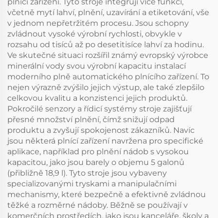
plnící zařízení. Tyto stroje integrují více funkcí,
včetně mytí lahví, plnění, uzavírání a etiketování, vše
v jednom nepřetržitém procesu. Jsou schopny
zvládnout vysoké výrobní rychlosti, obvykle v
rozsahu od tisíců až po desetitisíce lahví za hodinu.
Ve skutečné situaci rozšířil známý evropský výrobce
minerální vody svou výrobní kapacitu instalací
moderního plně automatického plnícího zařízení. To
nejen výrazně zvýšilo jejich výstup, ale také zlepšilo
celkovou kvalitu a konzistenci jejich produktů.
Pokročilé senzory a řídicí systémy stroje zajišťují
přesné množství plnění, čímž snižují odpad
produktu a zvyšují spokojenost zákazníků. Navíc
jsou některá plnící zařízení navržena pro specifické
aplikace, například pro plnění nádob s vysokou
kapacitou, jako jsou barely o objemu 5 galonů
(přibližně 18,9 l). Tyto stroje jsou vybaveny
specializovanými tryskami a manipulačními
mechanismy, které bezpečně a efektivně zvládnou
těžké a rozměrné nádoby. Běžně se používají v
komerčních prostředích, jako jsou kanceláře, školy a