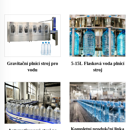
Gravitační plnicí stroj pro
5-15L Flasková voda plnicí
vodu
stroj
Kompletní produkční linka