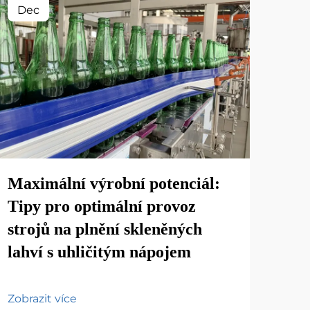
Dec
Oc
Maximální výrobní potenciál:
Zák
Tipy pro optimální provoz
tov
strojů na plnění skleněných
lahví s uhličitým nápojem
Zobr
Zobrazit více