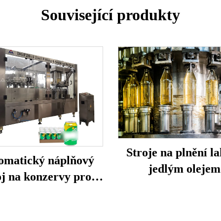
Související produkty
Stroje na plnění la
omatický náplňový
jedlým olejem
oj na konzervy pro
uhličité nápoje