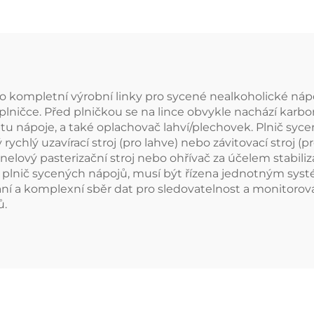
do kompletní výrobní linky pro sycené nealkoholické náp
lničce. Před plničkou se na lince obvykle nachází karbo
 nápoje, a také oplachovač lahví/plechovek. Plnič sycen
 rychlý uzavírací stroj (pro lahve) nebo závitovací stroj 
nelový pasterizační stroj nebo ohřívač za účelem stabil
je plnič sycených nápojů, musí být řízena jednotným sys
 a komplexní sběr dat pro sledovatelnost a monitorován
ů.