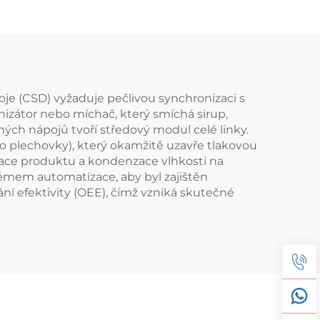
oje (CSD) vyžaduje pečlivou synchronizaci s
nizátor nebo míchač, který smíchá sirup,
ých nápojů tvoří středový modul celé linky.
(pro plechovky), který okamžitě uzavře tlakovou
izace produktu a kondenzace vlhkosti na
témem automatizace, aby byl zajištěn
í efektivity (OEE), čímž vzniká skutečné