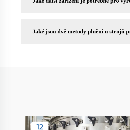
Jaké další zařízení je potřebné pro vý
Jaké jsou dvě metody plnění u strojů p
12