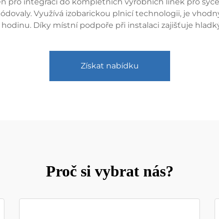
ržen pro integraci do kompletních výrobních linek pro sy
ovaly. Využívá izobarickou plnicí technologii, je vhodn
odinu. Díky místní podpoře při instalaci zajišťuje hladký
Získat nabídku
Proč si vybrat nás?