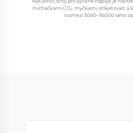
Náš plnicí stroj pro sycené nápoje je nav
míchačkami CO₂, myčkami, etiketovači a kód
rozmezí 3000–36000 lahví za h