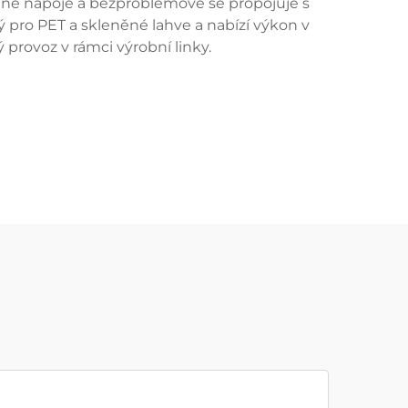
cené nápoje a bezproblémově se propojuje s
ý pro PET a skleněné lahve a nabízí výkon v
 provoz v rámci výrobní linky.