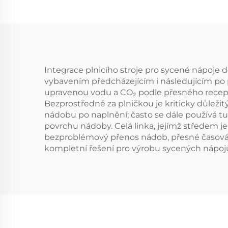
Integrace plnicího stroje pro sycené nápoje 
vybavením předcházejícím i následujícím po p
upravenou vodu a CO₂ podle přesného receptu
Bezprostředně za plničkou je kriticky důležitý
nádobu po naplnění; často se dále používá tu
povrchu nádoby. Celá linka, jejímž středem 
bezproblémový přenos nádob, přesné časování
kompletní řešení pro výrobu sycených nápoj