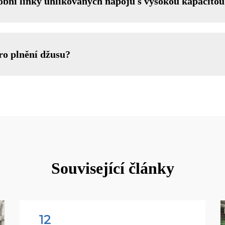
robní linky uhlíkovaných nápojů s vysokou kapacito
ro plnění džusu?
Související články
12