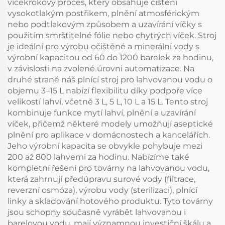
vícekrokový proces, který obsahuje čištění
vysokotlakým postřikem, plnění atmosférickým
nebo podtlakovým způsobem a uzavírání víčky s
použitím smrštitelné fólie nebo chytrých víček. Stroj
je ideální pro výrobu očištěné a minerální vody s
výrobní kapacitou od 60 do 1200 barelek za hodinu,
v závislosti na zvolené úrovni automatizace. Na
druhé straně náš plnící stroj pro lahvovanou vodu o
objemu 3–15 L nabízí flexibilitu díky podpoře více
velikostí lahví, včetně 3 L, 5 L, 10 L a 15 L. Tento stroj
kombinuje funkce mytí lahví, plnění a uzavírání
víček, přičemž některé modely umožňují aseptické
plnění pro aplikace v domácnostech a kancelářích.
Jeho výrobní kapacita se obvykle pohybuje mezi
200 až 800 lahvemi za hodinu. Nabízíme také
kompletní řešení pro továrny na lahvovanou vodu,
která zahrnují předúpravu surové vody (filtrace,
reverzní osmóza), výrobu vody (sterilizaci), plnící
linky a skladování hotového produktu. Tyto továrny
jsou schopny současně vyrábět lahvovanou i
barelovou vodu, mají významnou investiční škálu a