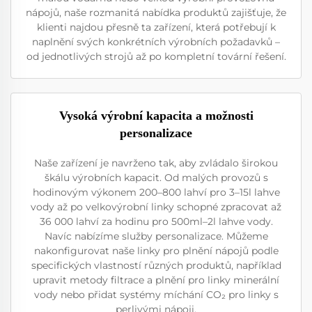
nápojů, naše rozmanitá nabídka produktů zajišťuje, že
klienti najdou přesně ta zařízení, která potřebují k
naplnění svých konkrétních výrobních požadavků –
od jednotlivých strojů až po kompletní tovární řešení.
Vysoká výrobní kapacita a možnosti
personalizace
Naše zařízení je navrženo tak, aby zvládalo širokou
škálu výrobních kapacit. Od malých provozů s
hodinovým výkonem 200–800 lahví pro 3–15l lahve
vody až po velkovýrobní linky schopné zpracovat až
36 000 lahví za hodinu pro 500ml–2l lahve vody.
Navíc nabízíme služby personalizace. Můžeme
nakonfigurovat naše linky pro plnění nápojů podle
specifických vlastností různých produktů, například
upravit metody filtrace a plnění pro linky minerální
vody nebo přidat systémy míchání CO₂ pro linky s
perlivými nápoji.