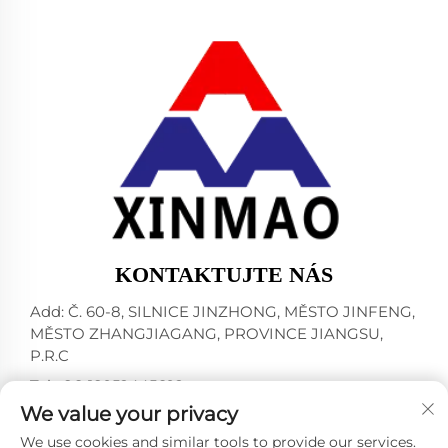
KONTAKTUJTE NÁS
Add: Č. 60-8, SILNICE JINZHONG, MĚSTO JINFENG,
MĚSTO ZHANGJIAGANG, PROVINCE JIANGSU,
P.R.C
Tel:
+86-18952445692
We value your privacy
E-mail:
[email protected]
We use cookies and similar tools to provide our services.