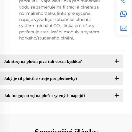
produktu. Například linka pro minerální
vodu se zaměřuje na filtraci a plnění za
normálního tlaku; linka pro sycené
nápoje vyžaduje izobarické plnění a
systém míchání CO₂; linka pro džusy
potřebuje sterilizační moduly a systém
horkého/studeného plnění.
Jak stroj na plnění piva řídí obsah kyslíku?
Jaký je cíl plnicího stroje pro plechovky?
Jak funguje stroj na plnění sycených nápojů?
Související články