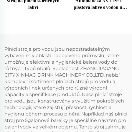
Stroj na plnění skleněných
Automatická 3 v 1 PET
lahví
plastová lahve s vodou na
dolivání
Plnící stroje pro vodu jsou nepostradatelným
vybavením v oblasti nápojového průmyslu, které
umožňuje efektivní a hygienické balení vody do
různých typů obalů. Společnost ZHANGJIAGANG
CITY XINMAO DRINK MACHINERY CO.,LTD. nabízí
komplexní sortiment plnících strojů pro vodu a
výrobních linek určených pro různé výrobní
kapacity a specifikace produktů. Naše plnící stroje
pro vodu jsou konstruovány s využitím pokročilých
technologií, které zajišťují přesnost, rychlost a
hygienu během procesu plnění. Například náš plnící
stroj pro 5galonové barelky je speciálně navržen pro
balení vody ve velkém objemu. Tento stroj zahrnuje