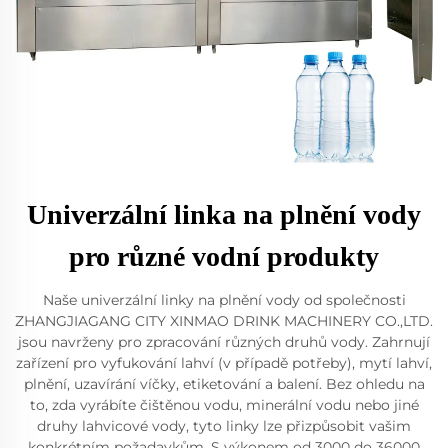
Univerzální linka na plnění vody
pro různé vodní produkty
Naše univerzální linky na plnění vody od společnosti
ZHANGJIAGANG CITY XINMAO DRINK MACHINERY CO.,LTD.
jsou navrženy pro zpracování různých druhů vody. Zahrnují
zařízení pro vyfukování lahví (v případě potřeby), mytí lahví,
plnění, uzavírání víčky, etiketování a balení. Bez ohledu na
to, zda vyrábíte čištěnou vodu, minerální vodu nebo jiné
druhy lahvicové vody, tyto linky lze přizpůsobit vašim
konkrétním požadavkům. S výkonem od 3000 do 36000