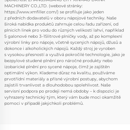
MACHINERY CO.,LTD. (webové stránky:
https://www.xmfiller.com/) se profiluje jako jeden
z předních dodavatelů v oboru nápojové techniky. Naše
široká nabídka produktů zahrnuje celou řadu zařízení, od
plnicích linek pro vodu do různých velikostí lahví, například
5 galonové nebo 3–15litrové plničky vody, až po komplexní
výrobní linky pro nápoje, včetně sycených nápojů, džusů a
dokonce i alkoholických nápojů. Každý stroj je vyroben
s vysokou přesností a využívá pokročilé technologie, jako je
bezpylové studené plnění pro náročné produkty nebo
izobarické plnění pro sycené nápoje, čímž je zajištěn
optimální výkon. Klademe důraz na kvalitu, používáme
prvotřídní materiály a přísné výrobní postupy, abychom
zajistili trvanlivost a dlouhodobou spolehlivost. Naše
servisní podpora po prodeji nemá obdoby – k dispozici je
vyhrazený technický tým, který vám bude moci okamžitě
pomoci v případě jakýchkoli problémů.