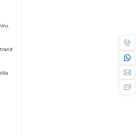
íru.
tranit
lila