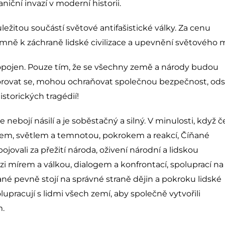
niční invazí v moderní historii.
ůležitou součástí světové antifašistické války. Za cenu
mně k záchraně lidské civilizace a upevnění světového m
 propojen. Pouze tím, že se všechny země a národy budou
orovat se, mohou ochraňovat společnou bezpečnost, ods
istorických tragédií!
ebojí násilí a je soběstačný a silný. V minulosti, když če
lem, světlem a temnotou, pokrokem a reakcí, Číňané
bojovali za přežití národa, oživení národní a lidskou
zi mírem a válkou, dialogem a konfrontací, spoluprací na
 pevně stojí na správné straně dějin a pokroku lidské
olupracují s lidmi všech zemí, aby společně vytvořili
m.