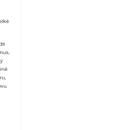
elké
idé
mus,
ký
věně
ru,
ovu