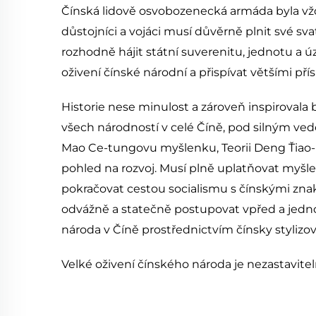
Čínská lidově osvobozenecká armáda byla vždy 
důstojníci a vojáci musí důvěrně plnit své sv
rozhodně hájit státní suverenitu, jednotu a 
oživení čínské národní a přispívat většími pří
Historie nese minulost a zároveň inspirovala
všech národností v celé Číně, pod silným ve
Mao Ce-tungovu myšlenku, Teorii Deng Ťiao-p
pohled na rozvoj. Musí plně uplatňovat myšl
pokračovat cestou socialismu s čínskými znaky
odvážně a statečně postupovat vpřed a jedno
národa v Číně prostřednictvím čínsky styliz
Velké oživení čínského národa je nezastavitelné