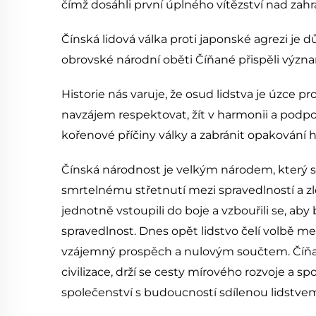
čímž dosáhli první úplného vítězství nad zahra
Čínská lidová válka proti japonské agrezi je d
obrovské národní oběti Číňané přispěli význa
Historie nás varuje, že osud lidstva je úzce
navzájem respektovat, žít v harmonii a podp
kořenové příčiny války a zabránit opakování h
Čínská národnost je velkým národem, který se n
smrtelnému střetnutí mezi spravedlností a z
jednotně vstoupili do boje a vzbouřili se, aby 
spravedlnost. Dnes opět lidstvo čelí volbě me
vzájemný prospěch a nulovým součtem. Číňané
civilizace, drží se cesty mírového rozvoje a sp
společenství s budoucností sdílenou lidstve