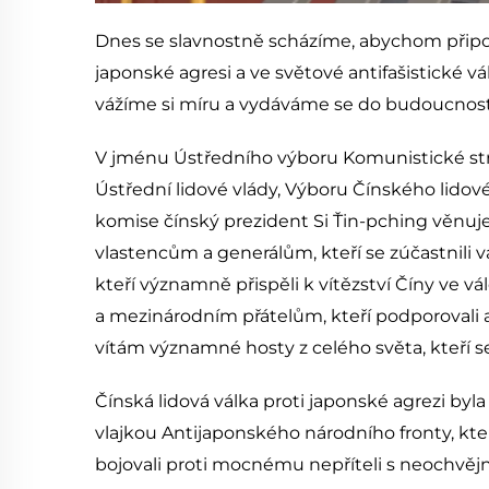
Dnes se slavnostně scházíme, abychom připomn
japonské agresi a ve světové antifašistické v
vážíme si míru a vydáváme se do budoucnost
V jménu Ústředního výboru Komunistické str
Ústřední lidové vlády, Výboru Čínského lido
komise čínský prezident Si Ťin-pching věnu
vlastencům a generálům, kteří se zúčastnili vá
kteří významně přispěli k vítězství Číny ve v
a mezinárodním přátelům, kteří podporovali 
vítám významné hosty z celého světa, kteří s
Čínská lidová válka proti japonské agrezi byla
vlajkou Antijaponského národního fronty, kter
bojovali proti mocnému nepříteli s neochvěj