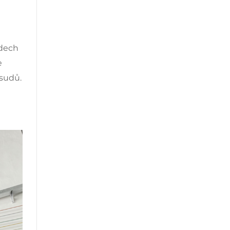
odech
e
 sudů.