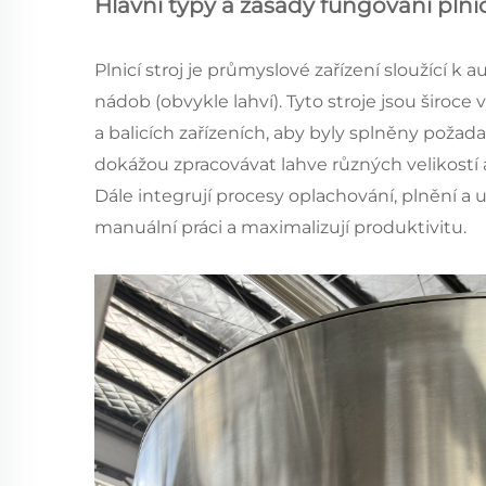
Hlavní typy a zásady fungování plni
Plnicí stroj je průmyslové zařízení sloužící
nádob (obvykle lahví). Tyto stroje jsou širo
a balicích zařízeních, aby byly splněny požada
dokážou zpracovávat lahve různých velikostí 
Dále integrují procesy oplachování, plnění a
manuální práci a maximalizují produktivitu.