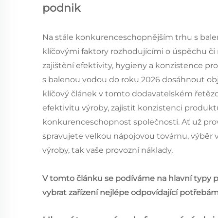
podnik
Na stále konkurenceschopnějším trhu s baleno
klíčovými faktory rozhodujícími o úspěchu či n
zajištění efektivity, hygieny a konzistence p
s balenou vodou do roku 2026 dosáhnout objem
klíčový článek v tomto dodavatelském řetězci
efektivitu výroby, zajistit konzistenci produkt
konkurenceschopnost společnosti. Ať už pro
spravujete velkou nápojovou továrnu, výběr vh
výroby, tak vaše provozní náklady.
V tomto článku se podíváme na hlavní typy pln
vybrat zařízení nejlépe odpovídající potřebá