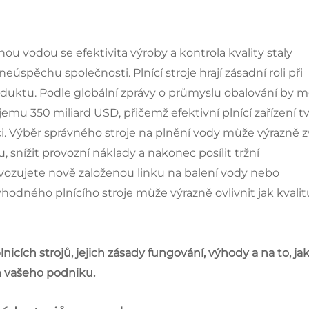
u vodou se efektivita výroby a kontrola kvality staly
eúspěchu společnosti. Plnící stroje hrají zásadní roli při
roduktu. Podle globální zprávy o průmyslu obalování by m
u 350 miliard USD, přičemž efektivní plnící zařízení tv
. Výběr správného stroje na plnění vody může výrazně z
u, snížit provozní náklady a nakonec posílit tržní
vozujete nově založenou linku na balení vody nebo
odného plnícího stroje může výrazně ovlivnit jak kvalit
icích strojů, jejich zásady fungování, výhody a na to, ja
m vašeho podniku.