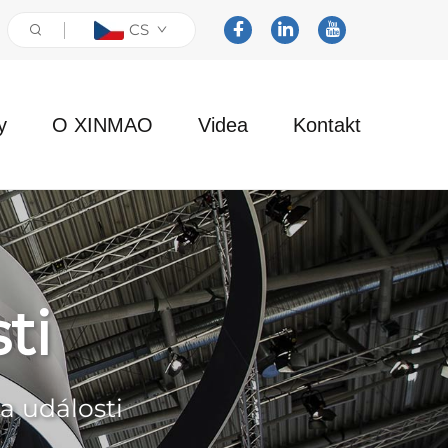
CS
y
O XINMAO
Videa
Kontakt
ti
a události