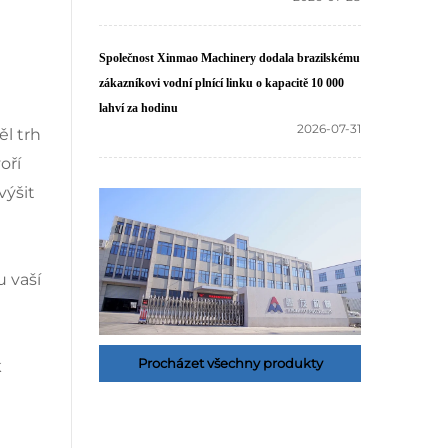
Společnost Xinmao Machinery dodala brazilskému
zákazníkovi vodní plnící linku o kapacitě 10 000
lahví za hodinu
2026-07-31
ěl trh
oří
výšit
u vaší
Procházet všechny produkty
k