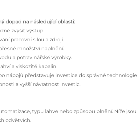
ý dopad na následující oblasti:
azně zvýšit výstup.
ní pracovní silou a zdroji.
 přesné množství naplnění.
vodu a potravinářské výrobky.
hví a viskozitě kapalin.
bo nápojů představuje investice do správné technologie
sti a vyšší návratnost investic.
 automatizace, typu lahve nebo způsobu plnění. Níže jsou
ch odvětvích.