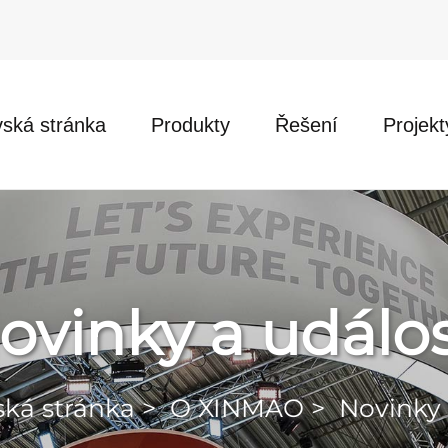
ská stránka
Produkty
Řešení
Projekt
ovinky a událos
ká stránka
>
O XINMAO
>
Novinky 