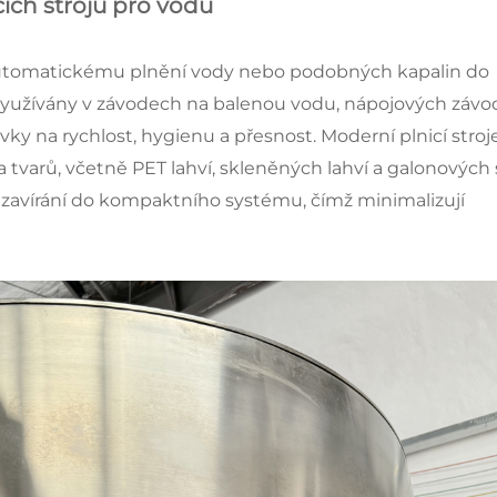
cích strojů pro vodu
 k automatickému plnění vody nebo podobných kapalin do
ce využívány v závodech na balenou vodu, nápojových záv
vky na rychlost, hygienu a přesnost. Moderní plnicí stroj
a tvarů, včetně PET lahví, skleněných lahví a galonových
 uzavírání do kompaktního systému, čímž minimalizují