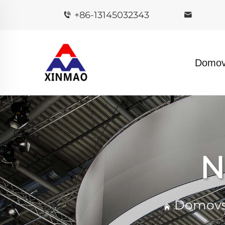
+86-13145032343
Domov
N
Domovs