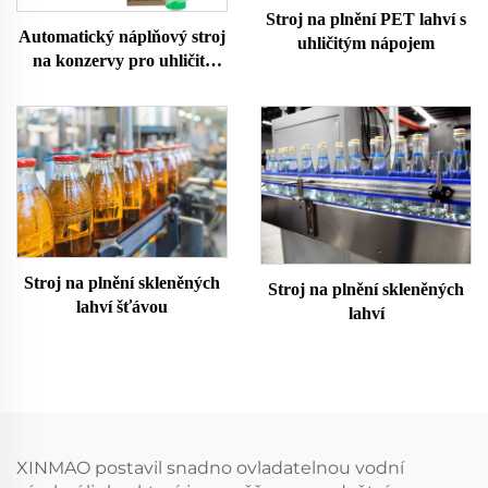
Stroj na plnění PET lahví s
Automatický náplňový stroj
uhličitým nápojem
na konzervy pro uhličité
nápoje
Stroj na plnění skleněných
Stroj na plnění skleněných
lahví šťávou
lahví
XINMAO postavil snadno ovladatelnou vodní