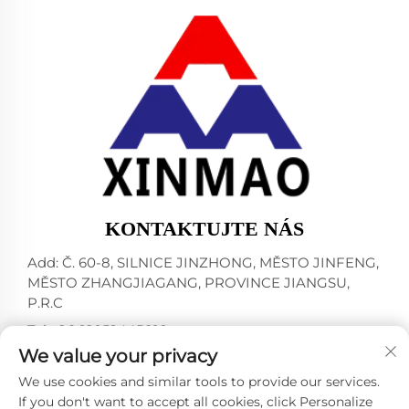
KONTAKTUJTE NÁS
Add: Č. 60-8, SILNICE JINZHONG, MĚSTO JINFENG,
MĚSTO ZHANGJIAGANG, PROVINCE JIANGSU,
P.R.C
Tel:
+86-18952445692
We value your privacy
E-mail:
[email protected]
We use cookies and similar tools to provide our services.
If you don't want to accept all cookies, click Personalize