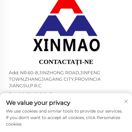
CONTACTAȚI-NE
Add: NR.60-8,JINZHONG ROAD,JINFENG
TOWN,ZHANGJIAGANG CITY,PROVINCIA
JIANGSU,P.R.C
Tel:
+86-13145032343
We value your privacy
E-mail:
[email protected]
We use cookies and similar tools to provide our services.
If you don't want to accept all cookies, click Personalize
cookies.
Drepturi de autor © 2024 de către ZHANGJIAGANG
CITY XINMAO DRINK MACHINERY CO.,LTD. -
Politica