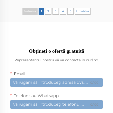
Anterior
1
2
3
4
5
Următor
Obțineți o ofertă gratuită
Reprezentantul nostru vă va contacta în curând.
Email
0/100
Telefon sau Whatsapp
0/100