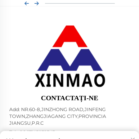
CONTACTAȚI-NE
Add: NR.60-8,JINZHONG ROAD,JINFENG
TOWN,ZHANGJIAGANG CITY,PROVINCIA
JIANGSU,P.R.C
Tel:
+86-13145032343