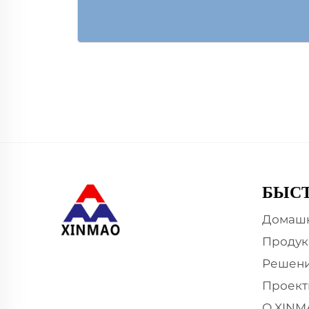
БЫС
Домашн
Продук
Решен
Проект
О XINM