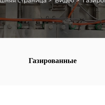
шняя страница
>
Видео
>
Газиро
Газированные