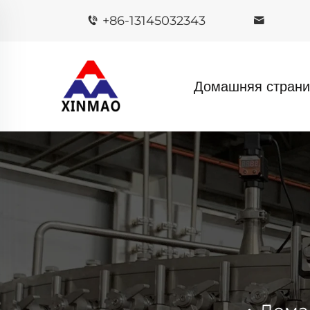
+86-13145032343
Домашняя страни