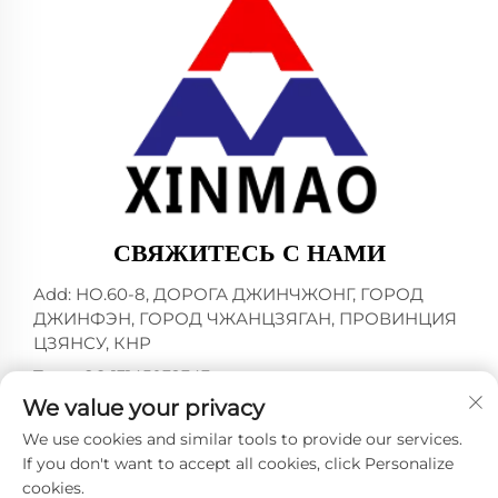
СВЯЖИТЕСЬ С НАМИ
Add: НО.60-8, ДОРОГА ДЖИНЧЖОНГ, ГОРОД
ДЖИНФЭН, ГОРОД ЧЖАНЦЗЯГАН, ПРОВИНЦИЯ
ЦЗЯНСУ, КНР
Тел.:
+86-13145032343
We value your privacy
Электронная почта:
[email protected]
We use cookies and similar tools to provide our services.
If you don't want to accept all cookies, click Personalize
cookies.
Copyright © 2024 by ZHANGJIAGANG CITY XINMAO