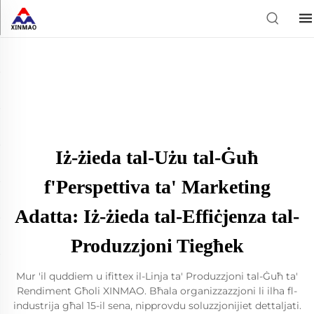
Iż-żieda tal-Użu tal-Ġuħ
f'Perspettiva ta' Marketing
Adatta: Iż-żieda tal-Effiċjenza tal-
Produzzjoni Tiegħek
Mur 'il quddiem u ifittex il-Linja ta' Produzzjoni tal-Ġuħ ta'
Rendiment Għoli XINMAO. Bħala organizzazzjoni li ilha fl-
industrija għal 15-il sena, nipprovdu soluzzjonijiet dettaljati.