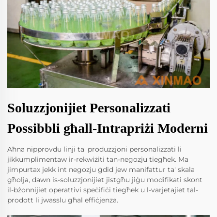
Soluzzjonijiet Personalizzati
Possibbli għall-Intrapriżi Moderni
Aħna nipprovdu linji ta' produzzjoni personalizzati li
jikkumplimentaw ir-rekwiżiti tan-negozju tiegħek. Ma
jimpurtax jekk int negozju ġdid jew manifattur ta' skala
għolja, dawn is-soluzzjonijiet jistgħu jiġu modifikati skont
il-bżonnijiet operattivi speċifiċi tiegħek u l-varjetajiet tal-
prodott li jwasslu għal effiċjenza.