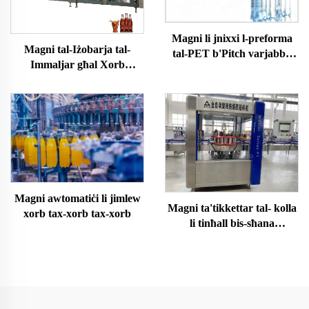
Magni li jnixxi l-preforma
Magni tal-Iżobarja tal-
tal-PET b'Pitch varjabbli
Immaljar għal Xorb
b'servo sħiħ
Karbonat
Magni awtomatiċi li jimlew
Magni ta'tikkettar tal- kolla
xorb tax-xorb tax-xorb
li tinħall bis-sħana
awtomatiċi OPP