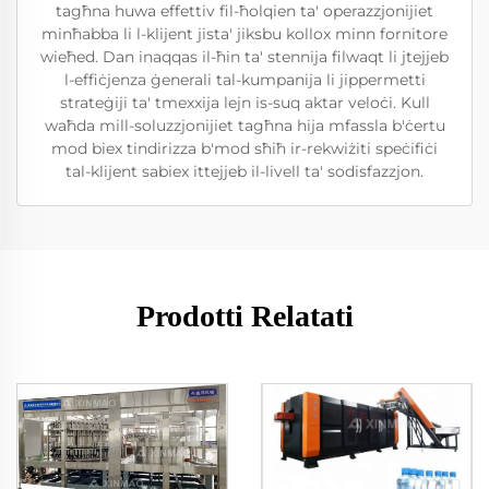
tagħna huwa effettiv fil-ħolqien ta' operazzjonijiet
minħabba li l-klijent jista' jiksbu kollox minn fornitore
wieħed. Dan inaqqas il-ħin ta' stennija filwaqt li jtejjeb
l-effiċjenza ġenerali tal-kumpanija li jippermetti
strateġiji ta' tmexxija lejn is-suq aktar veloċi. Kull
waħda mill-soluzzjonijiet tagħna hija mfassla b'ċertu
mod biex tindirizza b'mod sħiħ ir-rekwiżiti speċifiċi
tal-klijent sabiex ittejjeb il-livell ta' sodisfazzjon.
Prodotti Relatati