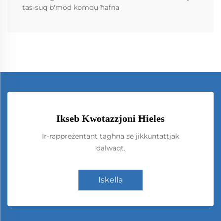
tas-suq b'mod komdu ħafna
Ikseb Kwotazzjoni Ħieles
Ir-rappreżentant tagħna se jikkuntattjak
dalwaqt.
Iskella