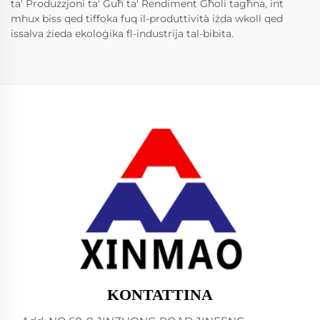
ta' Produzzjoni ta' Ġuħ ta' Rendiment Għoli tagħna, int
mhux biss qed tiffoka fuq il-produttività iżda wkoll qed
issalva żieda ekoloġika fl-industrija tal-bibita.
KONTATTINA