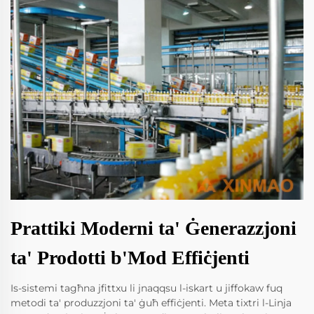
Prattiki Moderni ta' Ġenerazzjoni
ta' Prodotti b'Mod Effiċjenti
Is-sistemi tagħna jfittxu li jnaqqsu l-iskart u jiffokaw fuq
metodi ta' produzzjoni ta' ġuħ effiċjenti. Meta tixtri l-Linja