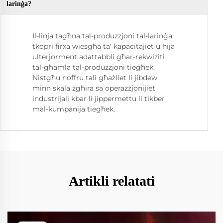
larinġa?
Il-linja tagħna tal-produzzjoni tal-larinġa
tkopri firxa wiesgħa ta' kapaċitajiet u hija
ulterjorment adattabbli għar-rekwiżiti
tal-għamla tal-produzzjoni tiegħek.
Nistgħu noffru tali għażliet li jibdew
minn skala żgħira sa operazzjonijiet
industrijali kbar li jippermettu li tikber
mal-kumpanija tiegħek.
Artikli relatati