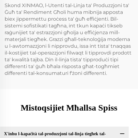
Skond XINMAO, l-Utenti tal-Linja ta' Produzzjoni ta'
Ġuħ ta' Rendiment Għoli huma mibnija apposta
biex jippermettu proċess ta' ġuħ effiċjenti. Bil-
sistemi sofistikati tagħna, int tkun kapaċi tikseb
raġunijiet ta' estrazzjoni għolja u effiċjenza mill-
materjali tiegħek. Grazzi għall-teknoloġija moderna
u l-awtomazzjoni li nipprovdu, issa int tista' tnaqqas
il-kostijiet tal-operazzjoni filwaqt li tipprovdi prodott
ta' kwalità tajba. Din il-linja tista' tipproduċi tipi
differenti ta' ġuħ bħala risposta għat-togħmiet
differenti tal-konsumaturi f'żoni differenti.
Mistoqsijiet Mħallsa Spiss
X'inhu l-kapaċità tal-produzzjoni tal-linja tiegħek tal-