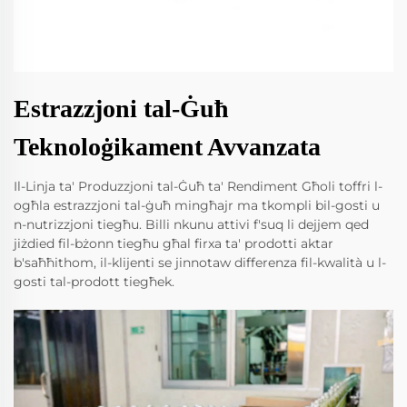
Estrazzjoni tal-Ġuħ
Teknoloġikament Avvanzata
Il-Linja ta' Produzzjoni tal-Ġuħ ta' Rendiment Għoli toffri l-
ogħla estrazzjoni tal-ġuħ mingħajr ma tkompli bil-gosti u
n-nutrizzjoni tiegħu. Billi nkunu attivi f'suq li dejjem qed
jiżdied fil-bżonn tiegħu għal firxa ta' prodotti aktar
b'saħħithom, il-klijenti se jinnotaw differenza fil-kwalità u l-
gosti tal-prodott tiegħek.