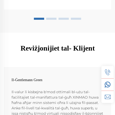
Reviżjonijiet tal- Klijent
Il-Ġentlemann Green
Il-valur li kisbejna b'mod ottimali bl-użu tal-
faċilitajiet tal-manifattura tal-ġuħ XINMAO huwa
ħafna aħjar minn sistemi oħra li użajna fil-passat.
Anke fil-livell tal-kwalità tal-ġuħ, huwa superb, u
issa nistgħu b'mod virtuali nissodisfaw il-bżonnijiet