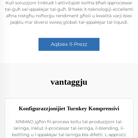
Kull soluzzjoni tinkludi l-attivitajiet kollha bħall-ipproċessar
tal-ġuħ sal-ippakkjar tal-ġuħ. B'hekk it-teknoloġiji eċċellenti
aħna nistgħu noħorġu rendiment għoli u kwalità varji biex
jaqblu ma' diversi swieq globali tal-ippakkjar tal-liquidi.
Aqbiex Il-Prezz
vantaggju
Konfigurazzjonijiet Turnkey Komprensivi
XINMAO jgħin fil-proċess kollu tal-produzzjoni tal-
larinġa, inkluż il-proċessar tal-larinġa, il-blending, il-
bottling u l-ippakkjar tal-larinġa bla difetti. L-approċċ