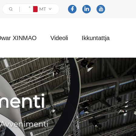
MT
Dwar XINMAO
Videoli
Ikkuntattja
menti
u Avvenimenti