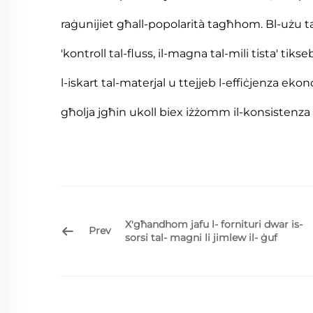
raġunijiet għall-popolarità tagħhom. Bl-użu ta '
'kontroll tal-fluss, il-magna tal-mili tista' tikse
l-iskart tal-materjal u ttejjeb l-effiċjenza eko
għolja jgħin ukoll biex iżżomm il-konsistenza 
X'għandhom jafu l- fornituri dwar is-
Prev
sorsi tal- magni li jimlew il- ġuf