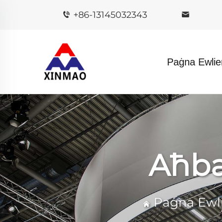
+86-13145032343
Paġna Ewlie
Aħba
Paġna Ewl