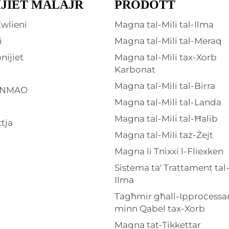
IJIET MALAJR
PRODOTT
wlieni
Magna tal-Mili tal-Ilma
i
Magna tal-Mili tal-Meraq
nijiet
Magna tal-Mili tax-Xorb
Karbonat
Magna tal-Mili tal-Birra
INMAO
Magna tal-Mili tal-Landa
Magna tal-Mili tal-Ħalib
tja
Magna tal-Mili taż-Żejt
Magna li Tnixxi l-Fliexken
Sistema ta' Trattament tal
Ilma
Tagħmir għall-Ipproċessa
minn Qabel tax-Xorb
Magna tat-Tikkettar