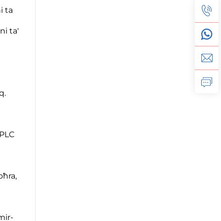
i ta
ni ta'
q.
 PLC
oħra,
mir-