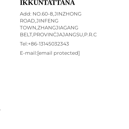
IKKUNTATTANA
Add: NO.60-8,JINZHONG
ROAD,JINFENG
TOWN,ZHANGJIAGANG
BELT,PROVINĊJAJANGSU,P.R.C
Tel:
+86-13145032343
E-mail:
[email protected]
-
r