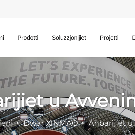
ni
Prodotti
Soluzzjonijiet
Projetti
rijiet u Avveni
ieni
>
Dwar XINMAO
>
Aħbarijiet 