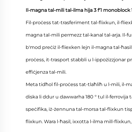
Il-magna tal-mili tal-ilma hija 3 f'1 monoblock
Fil-proċess tat-trasferiment tal-flixkun, il-fliexke
magna tal-mili permezz tal-kanal tal-arja. Il-funzj
b'mod preċiż il-fliexken lejn il-magna tal-ħasil
proċess, it-trasport stabbli u l-ippożizzjonar p
effiċjenza tal-mili.
Meta tidħol fil-proċess tat-tlaħliħ u l-mili, il
diska li ddur u dawwarha 180 ° tul il-ferrovija t
speċifika, iż-żennuna tal-morsa tal-flixkun tisp
flixkun. Wara l-ħasil, ixxotta l-ilma mill-flixku