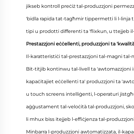
jikseb kontroll preċiż tal-produzzjoni permezz ta
'bidla rapida tat-tagħmir tippermetti li l-linja 
tipi u prodotti differenti ta 'flixkun, u ttejjeb il
Prestazzjoni eċċellenti, produzzjoni ta 'kwalit
Il-karatteristiċi tal-prestazzjoni tal-magni tal
Bit-titjib kontinwu tal-livell ta 'awtomazzjoni
kapaċitajiet eċċellenti ta' produzzjoni ta 'aw
u touch screens intelliġenti, l-operaturi jistgħ
aġġustament tal-veloċità tal-produzzjoni, skope
li mhux biss itejjeb l-effiċjenza tal-produzzjon
Minbarra l-produzzjoni awtomatizzata, il-kapaċi