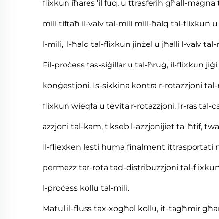
flixkun iħares 'il fuq, u ttrasferih għall-magna ta
mili tiftaħ il-valv tal-mili mill-ħalq tal-flixkun u
l-mili, il-ħalq tal-flixkun jinżel u jħalli l-valv tal-
Fil-proċess tas-siġillar u tal-ħruġ, il-flixkun j
konġestjoni. Is-sikkina kontra r-rotazzjoni ta
flixkun wieqfa u tevita r-rotazzjoni. Ir-ras tal
azzjoni tal-kam, tikseb l-azzjonijiet ta' ħtif, t
Il-fliexken lesti huma finalment ittrasportati
permezz tar-rota tad-distribuzzjoni tal-flixku
l-proċess kollu tal-mili.
Matul il-fluss tax-xogħol kollu, it-tagħmir għ