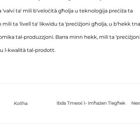
valvi ta' mili b'veloċità għolja u teknoloġija preċiża ta
b mili ta 'livell ta' likwidu ta 'preċiżjoni għolja, u b'hekk t
nomika tal-produzzjoni. Barra minn hekk, mili ta 'preċiżjon
u l-kwalità tal-prodott.
Ibda Tmexxi l- Imħażen Tiegħek
Nex
Kollha