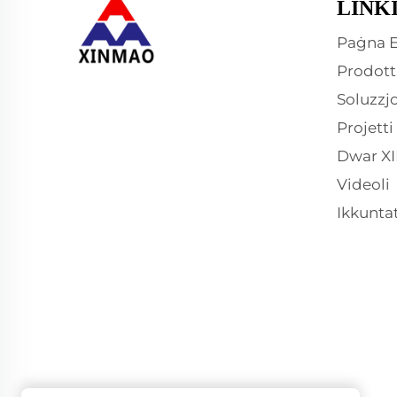
LINK
Paġna E
Prodott
Soluzzjo
Projetti
Dwar X
Videoli
Ikkuntat