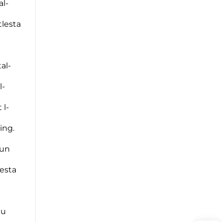
al-
itlesta
al-
l-
 l-
ping.
kun
lesta
 u