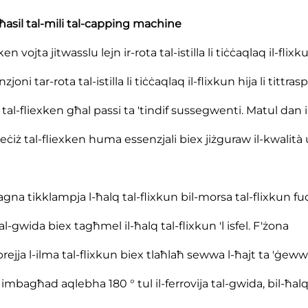
 ħasil tal-mili tal-capping machine
n vojta jitwasslu lejn ir-rota tal-istilla li tiċċaqlaq il-flixk
oni tar-rota tal-istilla li tiċċaqlaq il-flixkun hija li tittras
 tal-fliexken għal passi ta 'tindif sussegwenti. Matul dan i
reċiż tal-fliexken huma essenzjali biex jiżguraw il-kwalità u
-magna tikklampja l-ħalq tal-flixkun bil-morsa tal-flixkun fu
al-gwida biex tagħmel il-ħalq tal-flixkun 'l isfel. F'żona
rejja l-ilma tal-flixkun biex tlaħlaħ sewwa l-ħajt ta 'ġeww
n, imbagħad aqlebha 180 ° tul il-ferrovija tal-gwida, bil-ħalq