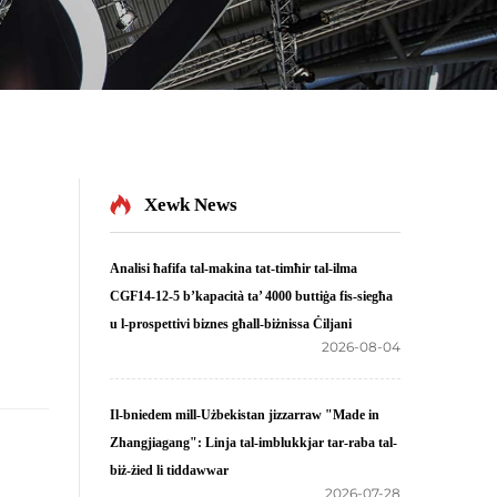
Xewk News
Analisi ħafifa tal-makina tat-timħir tal-ilma
CGF14-12-5 b’kapacità ta’ 4000 buttiġa fis-siegħa
u l-prospettivi biznes għall-biżnissa Ċiljani
2026-08-04
Il-bniedem mill-Użbekistan jizzarraw "Made in
Zhangjiagang": Linja tal-imblukkjar tar-raba tal-
biż-żied li tiddawwar
2026-07-28