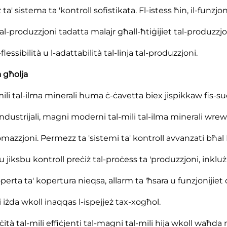
' sistema ta 'kontroll sofistikata. Fl-istess ħin, il-funzjon
tal-produzzjoni tadatta malajr għall-ħtiġijiet tal-produzzjo
-flessibilità u l-adattabilità tal-linja tal-produzzjoni.
à għolja
-mili tal-ilma minerali huma ċ-ċavetta biex jispikkaw fis-su
 industrijali, magni moderni tal-mili tal-ilma minerali wrew
tomazzjoni. Permezz ta 'sistemi ta' kontroll avvanzati bħal
u jiksbu kontroll preċiż tal-proċess ta 'produzzjoni, inkluż
rta ta' kopertura nieqsa, allarm ta 'ħsara u funzjonijiet 
i iżda wkoll inaqqas l-ispejjeż tax-xogħol.
tà tal-mili effiċjenti tal-magni tal-mili hija wkoll waħda 