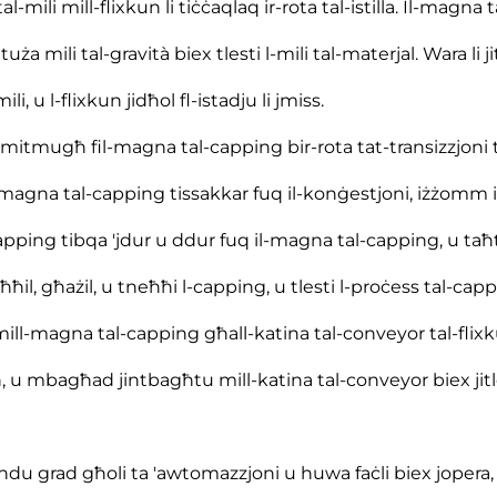
l-mili mill-flixkun li tiċċaqlaq ir-rota tal-istilla. Il-magna t
 tuża mili tal-gravità biex tlesti l-mili tal-materjal. Wara li j
mili, u l-flixkun jidħol fl-istadju li jmiss.
iġi mitmugħ fil-magna tal-capping bir-rota tat-transizzjoni t
l-magna tal-capping tissakkar fuq il-konġestjoni, iżżomm i
-capping tibqa 'jdur u ddur fuq il-magna tal-capping, u taħt
waħħil, għażil, u tneħħi l-capping, u tlesti l-proċess tal-cap
 mill-magna tal-capping għall-katina tal-conveyor tal-flix
n, u mbagħad jintbagħtu mill-katina tal-conveyor biex jit
andu grad għoli ta 'awtomazzjoni u huwa faċli biex jopera,