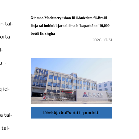
Xinmao Machinery isħan lil il-bniedem fil-Brażil
un tal-
linja tal-imblukkjar tal-ilma b’kapacità ta’ 10,000
bottli fis-siegħa
porta
2026-07-31
l-
 l-
q id-
Iċċekkja kulħadd il-prodotti
a tal-
 tal-