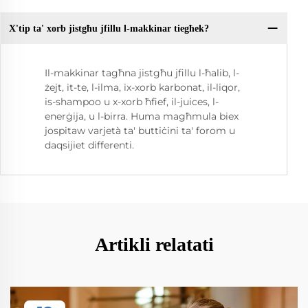
X'tip ta' xorb jistgħu jfillu l-makkinar tiegħek?
Il-makkinar tagħna jistgħu jfillu l-ħalib, l-
żejt, it-te, l-ilma, ix-xorb karbonat, il-liqor,
is-shampoo u x-xorb ħfief, il-juices, l-
enerġija, u l-birra. Huma magħmula biex
jospitaw varjetà ta' buttiċini ta' forom u
daqsijiet differenti.
Artikli relatati