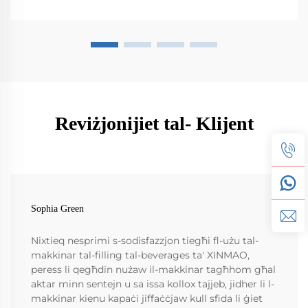
Reviżjonijiet tal- Klijent
Sophia Green
Nixtieq nesprimi s-sodisfazzjon tiegħi fl-użu tal-
makkinar tal-filling tal-beverages ta' XINMAO,
peress li qegħdin nużaw il-makkinar tagħhom għal
aktar minn sentejn u sa issa kollox tajjeb, jidher li l-
makkinar kienu kapaċi jiffaċċjaw kull sfida li ġiet