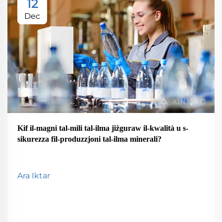
12
Dec
Kif il-magni tal-mili tal-ilma jiżguraw il-kwalità u s-
sikurezza fil-produzzjoni tal-ilma minerali?
Ara Iktar