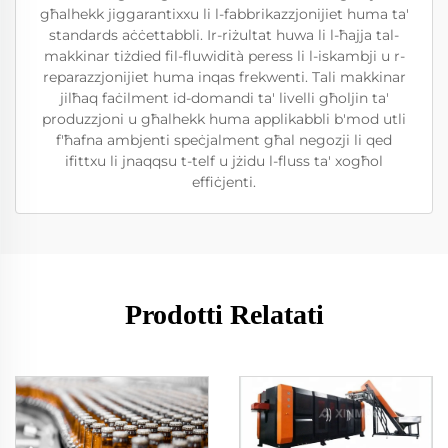
għalhekk jiggarantixxu li l-fabbrikazzjonijiet huma ta'
standards aċċettabbli. Ir-riżultat huwa li l-ħajja tal-
makkinar tiżdied fil-fluwidità peress li l-iskambji u r-
reparazzjonijiet huma inqas frekwenti. Tali makkinar
jilħaq faċilment id-domandi ta' livelli għoljin ta'
produzzjoni u għalhekk huma applikabbli b'mod utli
f'ħafna ambjenti speċjalment għal negozji li qed
ifittxu li jnaqqsu t-telf u jżidu l-fluss ta' xogħol
effiċjenti.
Prodotti Relatati