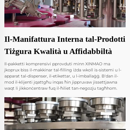
Il-Manifattura Interna tal-Prodotti
Tiżgura Kwalità u Affidabbiltà
Il-pakketti komprensivi pprovduti minn XINMAO ma
jkoprux biss il-makkinar tal-filling iżda wkoll is-sistemi u l-
apparat tal-dispenser, il-etikettar, u l-imballaġġ. B'dan il-
mod il-klijenti jqattgħu inqas ħin jippruvaw jissettjawna
waqt li jikkonċentraw fuq il-ħiliet tan-negozju tagħhom.