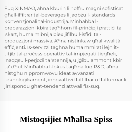
Fuq XINMAO, aħna kburin li noffru magni sofisticati
għall-iffiltrar tal-beverages li jaqbżu l-istandards
konvenzjonali tal-industrija. Minħabba l-
preparazzjoni kbira tagħhom fil-prinċipji prattiċi ta
'skart, huma mibnija biex jifilħu l-isfidi tal-
produzzjoni massiva. Aħna nistinkaw għal kwalità
effiċjenti. Is-servizzi tagħna huma mmirati lejn it-
titjib tal-proċess operattiv tal-impjegati tiegħek,
inaqqsu l-perjodi ta 'stennija, u jġibu ammont kbir
ta' dħul. Minħabba l-fokus tagħna fuq R&D, aħna
nistgħu nippromwovu ideat avvanzati
teknoloġikament, innovattivi fl-iffiltrar u fl-iffurmar li
jirrispondu għat-tendenzi attwali fis-suq.
Mistoqsijiet Mħallsa Spiss