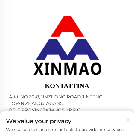
KONTATTINA
Add: NO.60-8,JINZHONG ROAD,JINFENG
TOWN,ZHANGJIAGANG
BELT,PROVINĊJAJANGSU,P.R.C
Tel:
+86-18952445692
We value your privacy
E-mail:
[email protected]
We use cookies and similar tools to provide our services.