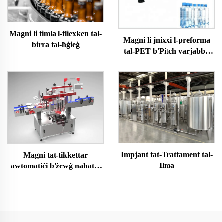
Magni li timla l-fliexken tal-
Magni li jnixxi l-preforma
birra tal-ħġieġ
tal-PET b'Pitch varjabbli
b'servo sħiħ
Impjant tat-Trattament tal-
Magni tat-tikkettar
Ilma
awtomatiċi b'żewġ naħat li
jgħaqqdu lilhom infushom