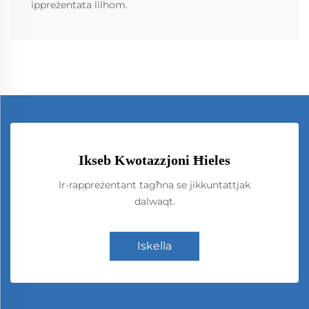
ippreżentata lilhom.
Ikseb Kwotazzjoni Ħieles
Ir-rappreżentant tagħna se jikkuntattjak
dalwaqt.
Iskella