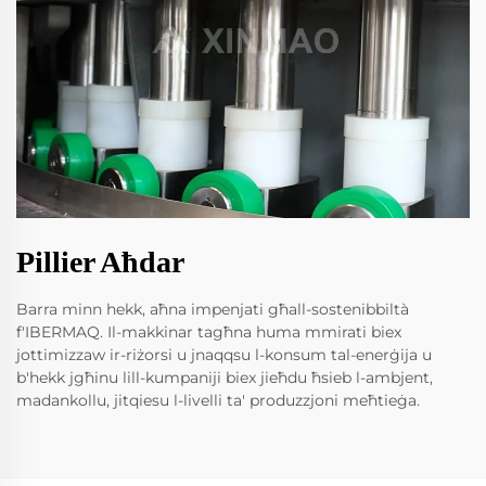
Pillier Aħdar
Barra minn hekk, aħna impenjati għall-sostenibbiltà
f'IBERMAQ. Il-makkinar tagħna huma mmirati biex
jottimizzaw ir-riżorsi u jnaqqsu l-konsum tal-enerġija u
b'hekk jgħinu lill-kumpaniji biex jieħdu ħsieb l-ambjent,
madankollu, jitqiesu l-livelli ta' produzzjoni meħtieġa.