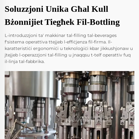
Soluzzjoni Unika Għal Kull
Bżonnijiet Tiegħek Fil-Bottling
L-introduzzjoni ta' makkinar tal-filling tal-beverages
f'sistema operattiva ttejjeb l-effiċjenza fil-firma. Il-
karatteristiċi ergonomiċi u teknoloġiċi kbar jikkushjonaw u
jtejjeb l-operazzjoni tal-filling u jnaqqsu t-telf operattiv fuq
il-linja tal-fabbrika.