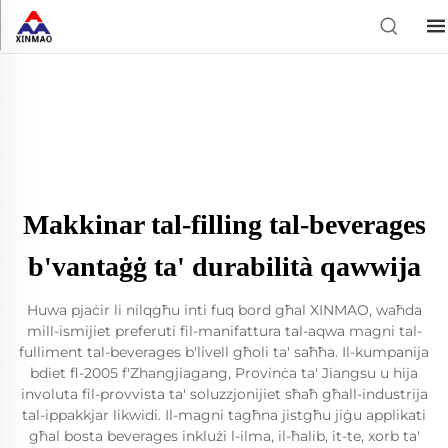
Makkinar tal-filling tal-beverages
b'vantaġġ ta' durabilità qawwija
Huwa pjaċir li nilqgħu inti fuq bord għal XINMAO, waħda
mill-ismijiet preferuti fil-manifattura tal-aqwa magni tal-
fulliment tal-beverages b'livell għoli ta' saħħa. Il-kumpanija
bdiet fl-2005 f'Zhangjiagang, Provinċa ta' Jiangsu u hija
involuta fil-provvista ta' soluzzjonijiet sħaħ għall-industrija
tal-ippakkjar likwidi. Il-magni tagħna jistgħu jiġu applikati
għal bosta beverages inklużi l-ilma, il-ħalib, it-te, xorb ta'