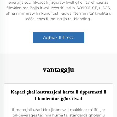
enerġija eċċ. filwaqt li jiżguraw livell għoli ta' effiċjenza
flimkien ma' ħajja itwal. Iċċertifikati b'ISO9001, CE, u SGS,
aħna nimmiraw li nkunu fost l-aqwa f'termini ta' kwalità u
eċċellenza fl-industrija tal-blending.
Aqbiex Il-Prezz
vantaggju
Kapaci għal kostruzzjoni ħarxa li tippermetti li
l-kontenitur jgħix itwal
Il-materjali użati biex jinbnew il-makkinar ta' iffilljar
tal-beverages tagħna huma ta' standards għoljin u