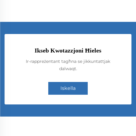
Ikseb Kwotazzjoni Ħieles
Ir-rappreżentant tagħna se jikkuntattjak
dalwaqt.
Iskella