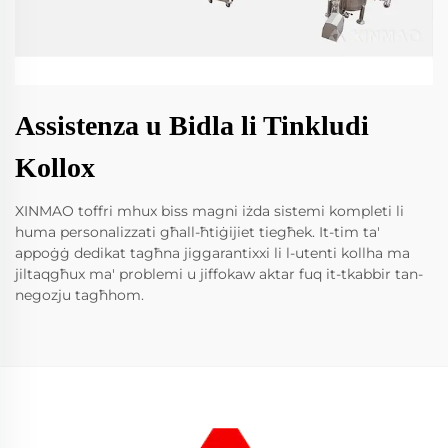
Assistenza u Bidla li Tinkludi
Kollox
XINMAO toffri mhux biss magni iżda sistemi kompleti li
huma personalizzati għall-ħtiġijiet tiegħek. It-tim ta'
appoġġ dedikat tagħna jiggarantixxi li l-utenti kollha ma
jiltaqgħux ma' problemi u jiffokaw aktar fuq it-tkabbir tan-
negozju tagħhom.