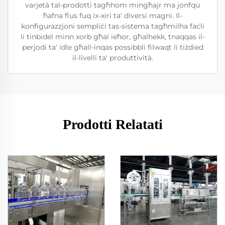
varjetà tal-prodotti tagħhom mingħajr ma jonfqu
ħafna flus fuq ix-xiri ta' diversi magni. Il-
konfigurazzjoni sempliċi tas-sistema tagħmilha faċli
li tinbidel minn xorb għal ieħor, għalhekk, tnaqqas il-
perjodi ta' idle għall-inqas possibbli filwaqt li tiżdied
il-livelli ta' produttività.
Prodotti Relatati