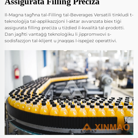
Assigurata Filling Preċiża
Il-Magna tagħna tal-Filling tal-Beverages Versatili tinkludi t-
teknoloġija tal-applikazzjoni l-aktar avvanzata biex tiġi
assigurata filling preċiża u tiżdied il-kwalità tal-prodotti.
Dan jagħti vantaġġ teknoloġiku li jippromwovi s-
sodisfazzjon tal-klijent u jnaqqas l-ispejjeż operattivi.