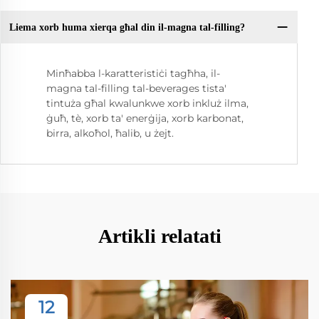
Liema xorb huma xierqa għal din il-magna tal-filling?
Minħabba l-karatteristiċi tagħha, il-
magna tal-filling tal-beverages tista'
tintuża għal kwalunkwe xorb inkluż ilma,
ġuħ, tè, xorb ta' enerġija, xorb karbonat,
birra, alkoħol, ħalib, u żejt.
Artikli relatati
12