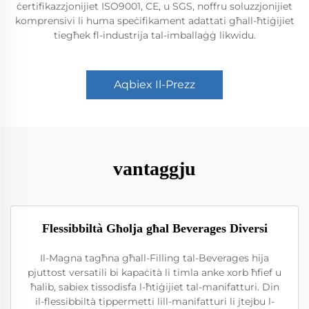
ċertifikazzjonijiet ISO9001, CE, u SGS, noffru soluzzjonijiet
komprensivi li huma speċifikament adattati għall-ħtiġijiet
tiegħek fl-industrija tal-imballaġġ likwidu.
Aqbiex Il-Prezz
vantaggju
Flessibbiltà Għolja għal Beverages Diversi
Il-Magna tagħna għall-Filling tal-Beverages hija
pjuttost versatili bi kapaċità li timla anke xorb ħfief u
ħalib, sabiex tissodisfa l-ħtiġijiet tal-manifatturi. Din
il-flessibbiltà tippermetti lill-manifatturi li jtejbu l-