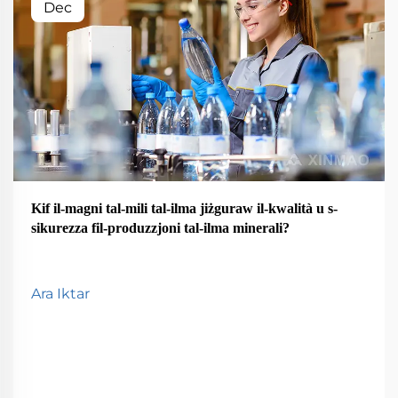
Dec
Kif il-magni tal-mili tal-ilma jiżguraw il-kwalità u s-
sikurezza fil-produzzjoni tal-ilma minerali?
Ara Iktar