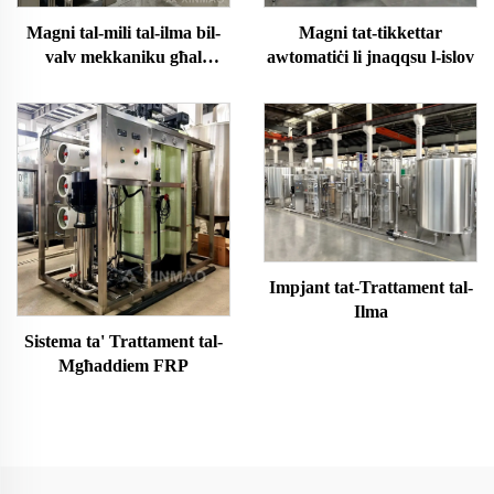
Magni tat-tikkettar
Magni tal-mili tal-ilma bil-
awtomatiċi li jnaqqsu l-islov
valv mekkaniku għal
fliexken ta'3-15L
Impjant tat-Trattament tal-
Ilma
Sistema ta' Trattament tal-
Mgħaddiem FRP