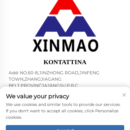
KONTATTINA
Add: NO.60-8,JINZHONG ROAD,JINFENG
TOWN,ZHANGJIAGANG
BELT,PROVINĊJAJANGSU,P.R.C
Tel:
+86-18952445692
We value your privacy
E-mail:
[email protected]
We use cookies and similar tools to provide our services.
If you don't want to accept all cookies, click Personalize
cookies.
Kopjorju © 2024 minn ZHANGJIAGANG CITY XINMAO
DRINK MACHINERY CO.,LTD. -
Poliċija ta' Privatiżmu