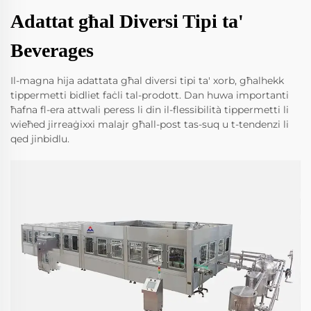
Adattat għal Diversi Tipi ta'
Beverages
Il-magna hija adattata għal diversi tipi ta' xorb, għalhekk
tippermetti bidliet faċli tal-prodott. Dan huwa importanti
ħafna fl-era attwali peress li din il-flessibilità tippermetti li
wieħed jirreaġixxi malajr għall-post tas-suq u t-tendenzi li
qed jinbidlu.