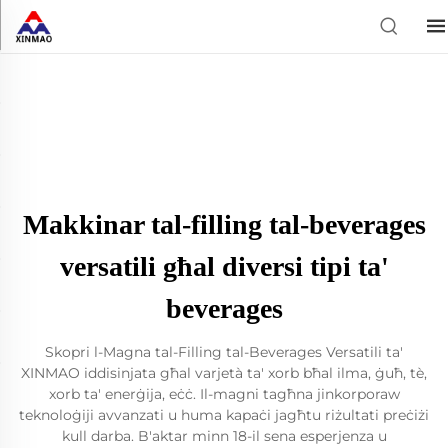
Makkinar tal-filling tal-beverages
versatili għal diversi tipi ta'
beverages
Skopri l-Magna tal-Filling tal-Beverages Versatili ta'
XINMAO iddisinjata għal varjetà ta' xorb bħal ilma, ġuħ, tè,
xorb ta' enerġija, eċċ. Il-magni tagħna jinkorporaw
teknoloġiji avvanzati u huma kapaċi jagħtu riżultati preċiżi
kull darba. B'aktar minn 18-il sena esperjenza u