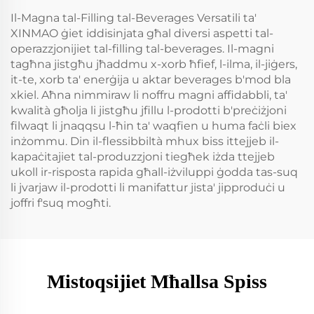
Il-Magna tal-Filling tal-Beverages Versatili ta'
XINMAO ġiet iddisinjata għal diversi aspetti tal-
operazzjonijiet tal-filling tal-beverages. Il-magni
tagħna jistgħu jħaddmu x-xorb ħfief, l-ilma, il-jiġers,
it-te, xorb ta' enerġija u aktar beverages b'mod bla
xkiel. Aħna nimmiraw li noffru magni affidabbli, ta'
kwalità għolja li jistgħu jfillu l-prodotti b'preċiżjoni
filwaqt li jnaqqsu l-ħin ta' waqfien u huma faċli biex
inżommu. Din il-flessibbiltà mhux biss ittejjeb il-
kapaċitajiet tal-produzzjoni tiegħek iżda ttejjeb
ukoll ir-risposta rapida għall-iżviluppi ġodda tas-suq
li jvarjaw il-prodotti li manifattur jista' jipproduċi u
joffri f'suq mogħti.
Mistoqsijiet Mħallsa Spiss