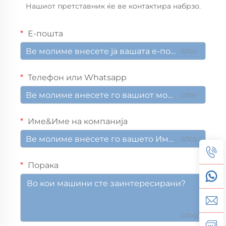
Нашиот претставник ќе ве контактира набрзо.
Е-пошта
0/100
Телефон или Whatsapp
0/100
Име&Име на компанија
0/100
Порака
0/1000