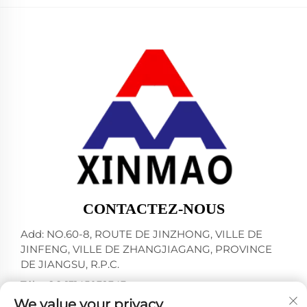
CONTACTEZ-NOUS
Add: NO.60-8, ROUTE DE JINZHONG, VILLE DE
JINFENG, VILLE DE ZHANGJIAGANG, PROVINCE
DE JIANGSU, R.P.C.
Tél. :
+86-13145032343
We value your privacy
Courriel :
[email protected]