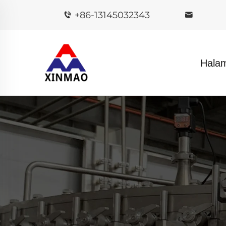
+86-13145032343
Hala