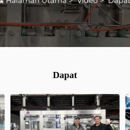
Halaman Utama
>
Video
>
Dapa
Dapat