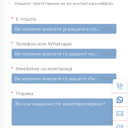
Нашиот претставник ќе ве контактира набрзо.
Е-пошта
0/100
Телефон или Whatsapp
0/100
Име&Име на компанија
0/100
Порака
0/1000