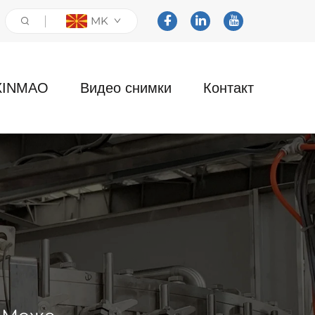
MK
XINMAO
Видео снимки
Контакт