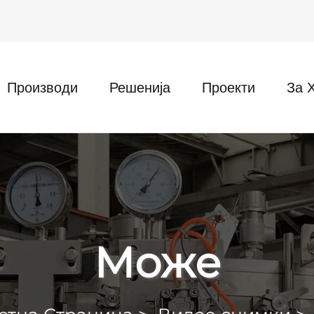
Производи
Решенија
Проекти
За 
Може