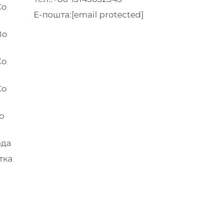
Со
Е-пошта:
[email protected]
Во
Со
Со
о
ода
тка