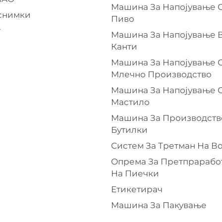
Машина За Напојување 
снимки
Пиво
т
Машина За Напојување 
Канти
Машина За Напојување 
Млечно Производство
Машина За Напојување 
Мастило
Машина За Производств
Бутилки
Систем За Третман На В
Опрема За Претпрарабо
На Пиечки
Етикетирач
Машина За Пакување