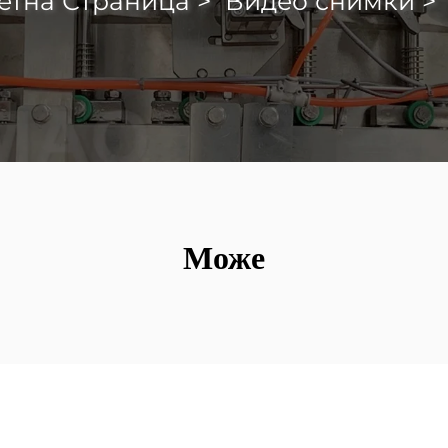
етна Страница
>
Видео снимки
Може