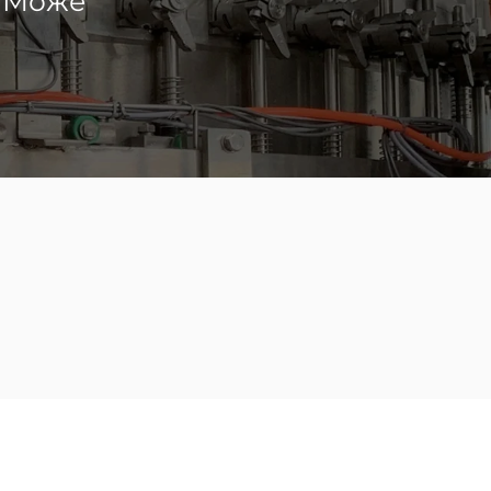
>
Може