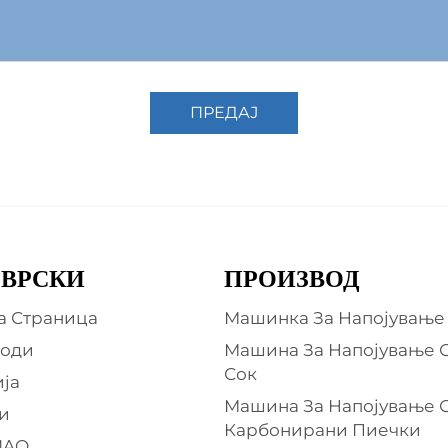
ПРЕДАЈ
 ВРСКИ
ПРОИЗВОД
а Страница
Машинка За Напојување
оди
Машина За Напојување 
Сок
ја
Машина За Напојување 
и
Карбонирани Пиечки
MAO