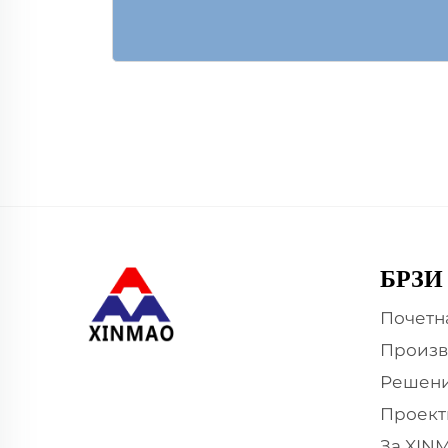
БРЗИ
Почетн
Произв
Решени
Проект
За XIN