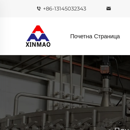
+86-13145032343
Почетна Страница