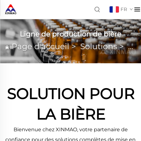
FR
Ligne de production de bière
Page d'accueil
>
Solutions
>
Lig
SOLUTION POUR
LA BIÈRE
Bienvenue chez XINMAO, votre partenaire de
confiance pour des solutions complètes de mise en