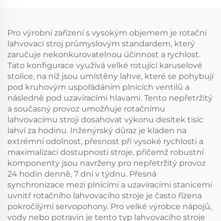
Pro výrobní zařízení s vysokým objemem je rotační
lahvovací stroj průmyslovým standardem, který
zaručuje nekonkurovatelnou účinnost a rychlost.
Tato konfigurace využívá velké rotující karuselové
stolice, na níž jsou umístěny lahve, které se pohybují
pod kruhovým uspořádáním plnících ventilů a
následně pod uzavíracími hlavami. Tento nepřetržitý
a současný provoz umožňuje rotačnímu
lahvovacímu stroji dosahovat výkonu desítek tisíc
lahví za hodinu. Inženýrský důraz je kladen na
extrémní odolnost, přesnost při vysoké rychlosti a
maximalizaci dostupnosti stroje, přičemž robustní
komponenty jsou navrženy pro nepřetržitý provoz
24 hodin denně, 7 dní v týdnu. Přesná
synchronizace mezi plnícími a uzavíracími stanicemi
uvnitř rotačního lahvovacího stroje je často řízena
pokročilými servopohony. Pro velké výrobce nápojů,
vody nebo potravin je tento typ lahvovacího stroje