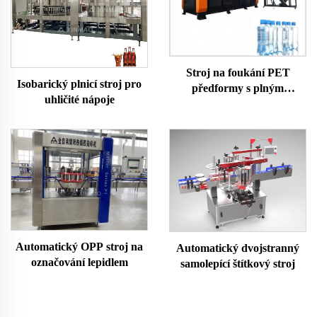
Stroj na foukání PET
Isobarický plnicí stroj pro
předformy s plným
uhličité nápoje
servoměnným výstupem
Automatický OPP stroj na
Automatický dvojstranný
označování lepidlem
samolepící štítkový stroj