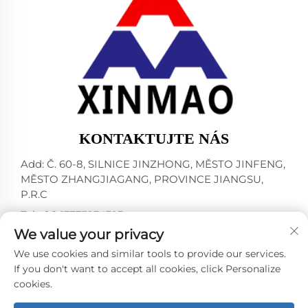
KONTAKTUJTE NÁS
Add: Č. 60-8, SILNICE JINZHONG, MĚSTO JINFENG,
MĚSTO ZHANGJIAGANG, PROVINCE JIANGSU,
P.R.C
Tel:
+86-13773234393
We value your privacy
E-mail:
[email protected]
We use cookies and similar tools to provide our services.
If you don't want to accept all cookies, click Personalize
cookies.
Všechna práva vyhrazena © 2024 ZHANGJIAGANG CITY
XINMAO DRINK MACHINERY CO.,LTD. -
Zásady