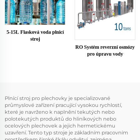
5-15L Flasková voda plnicí
stroj
RO Systém reverzní osmózy
pro úpravu vody
Plnící stroj pro plechovky je specializované
průmyslové zařízení pracující vysokou rychlostí,
které je navrženo k naplnění tekutých nebo
polotekutých produktů do hliníkových nebo
ocelových plechovek a jejich hermetickému
uzavření. Tento typ stroje je základním pracovním
prostředkem široké škály odvětví, zejména