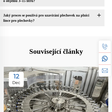
o objemu 3–15 litrů?
Jaký proces se používá pro uzavírání plechovek na plnicí
lince pro plechovky?
Související články
12
Dec