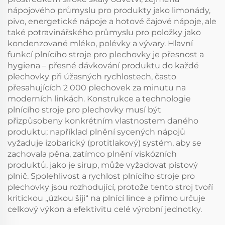
nápojového průmyslu pro produkty jako limonády,
pivo, energetické nápoje a hotové čajové nápoje, ale
také potravinářského průmyslu pro položky jako
kondenzované mléko, polévky a vývary. Hlavní
funkcí plnícího stroje pro plechovky je přesnost a
hygiena – přesné dávkování produktu do každé
plechovky při úžasných rychlostech, často
přesahujících 2 000 plechovek za minutu na
moderních linkách. Konstrukce a technologie
plnícího stroje pro plechovky musí být
přizpůsobeny konkrétním vlastnostem daného
produktu; například plnění sycených nápojů
vyžaduje izobarický (protitlakový) systém, aby se
zachovala pěna, zatímco plnění viskózních
produktů, jako je sirup, může vyžadovat pístový
plnič. Spolehlivost a rychlost plnícího stroje pro
plechovky jsou rozhodující, protože tento stroj tvoří
kritickou „úzkou šíji“ na plnící lince a přímo určuje
celkový výkon a efektivitu celé výrobní jednotky.