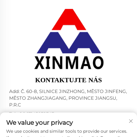
KONTAKTUJTE NÁS
Add: Č. 60-8, SILNICE JINZHONG, MĚSTO JINFENG,
MĚSTO ZHANGJIAGANG, PROVINCE JIANGSU,
P.R.C
Tel:
+86-13145032343
We value your privacy
E-mail:
[email protected]
We use cookies and similar tools to provide our services.