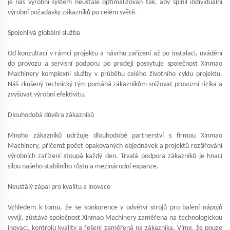
je náš výrobní systém neustále optimalizován tak, aby splnil individuální
výrobní požadavky zákazníků po celém světě.
Spolehlivá globální služba
Od konzultací v rámci projektu a návrhu zařízení až po instalaci, uvádění
do provozu a servisní podporu po prodeji poskytuje společnost Xinmao
Machinery komplexní služby v průběhu celého životního cyklu projektu.
Náš zkušený technický tým pomáhá zákazníkům snižovat provozní rizika a
zvyšovat výrobní efektivitu.
Dlouhodobá důvěra zákazníků
Mnoho zákazníků udržuje dlouhodobé partnerství s firmou Xinmao
Machinery, přičemž počet opakovaných objednávek a projektů rozšiřování
výrobních zařízení stoupá každý den. Trvalá podpora zákazníků je hnací
silou našeho stabilního růstu a mezinárodní expanze.
Neustálý zápal pro kvalitu a inovace
Vzhledem k tomu, že se konkurence v odvětví strojů pro balení nápojů
vyvíjí, zůstává společnost Xinmao Machinery zaměřena na technologickou
inovaci, kontrolu kvality a řešení zaměřená na zákazníka. Víme, že pouze