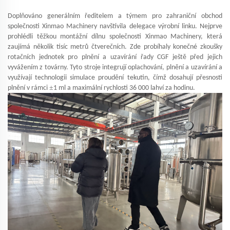
Doplňováno generálním ředitelem a týmem pro zahraniční obchod
společnosti Xinmao Machinery navštívila delegace výrobní linku. Nejprve
prohlédli těžkou montážní dílnu společnosti Xinmao Machinery, která
zaujímá několik tisíc metrů čtverečních. Zde probíhaly konečné zkoušky
rotačních jednotek pro plnění a uzavírání řady CGF ještě před jejich
vyvážením z továrny. Tyto stroje integrují oplachování, plnění a uzavírání a
využívají technologii simulace proudění tekutin, čímž dosahují přesnosti
±
plnění v rámci
1 ml a maximální rychlosti 36 000 lahví za hodinu.