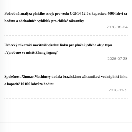
Podrobná analýza plnicího stroje pro vodu CGF14-12-5 s kapacitou 4000 lahví za
hodinu a obchodních vyhlídek pro chilské zákazníky
2026-08-04
Uzbecký zákazníci navštívili výrobní linku pro plnění jedlého oleje typu
„Vyrobeno ve městě Zhangjiagang“
2026-07-28
Společnost Xinmao Machinery dodala brazilskému zákazníkovi vodní plnící linku
o kapacitě 10 000 lahví za hodinu
2026-07-31