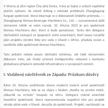
V březnu je jižní region Číny plný života, tráva je bujná a vzduch naplněný
ptáčím zpěvem. Ve městě Jinfeng v městské prefektuře Zhangjiagang
—
funguje společnost, která inkarnuje sn o dokonalosti čínského průmyslu.
—
Zhangjiagang Xinmao Beverage Machinery Co., Ltd.
zaznamenává další
významný milník ve svém rozvoji. 20. března 2025 je pro společnost
Xinmao Machinery den, který si bude pamatovat. Tento den delegace
obchodních zástupců ze Spojených států amerických, kteří nesou rozsáhlý
plán projektu výrobní linky pro vodu v Ghaně v Africe, přeplula oceán a
navštívila sídlo společnosti Xinmao Machinery.
Tato jednání nebyla pouze obchodní výměnou, ale také významným
důkazem toho, jak čínský průmysl inteligentního vybavení v kontextu
globalizace přispívá k výstavbě infrastruktury v rozvojových zemích.
I. Vzdálený návštěvník ze Západu: Průzkum důvěry
Ráno 20. března osvětlovalo slunce moderní tovární areál společnosti
Xinmao Machinery, kde se na vlajce s heslem „Kvalita na prvním místě,
zákazník na vrcholu“ houpalo na větru. Delegace známé americké
investiční společnosti, která reprezentovala inspekční tým pro projekt
výroby pitné vody v Ghaně, dorazila do společnosti. Projekt, nacházející se