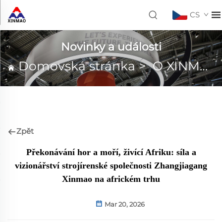
CS
Novinky a události
Domovská stránka
>
O XINMAO
Zpět
Překonávání hor a moří, živící Afriku: síla a
vizionářství strojírenské společnosti Zhangjiagang
Xinmao na africkém trhu
Mar 20, 2026