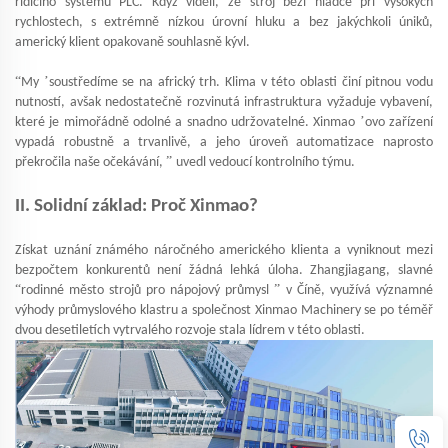
řídicího systému PLC. Když viděli, že stroj běží hladce při vysokých
rychlostech, s extrémně nízkou úrovní hluku a bez jakýchkoli úniků,
americký klient opakovaně souhlasně kývl.
“
’
My
soustředíme se na africký trh. Klima v této oblasti činí pitnou vodu
nutností, avšak nedostatečně rozvinutá infrastruktura vyžaduje vybavení,
’
které je mimořádně odolné a snadno udržovatelné. Xinmao
ovo zařízení
vypadá robustně a trvanlivě, a jeho úroveň automatizace naprosto
”
překročila naše očekávání,
uvedl vedoucí kontrolního týmu.
II. Solidní základ: Proč Xinmao?
Získat uznání známého náročného amerického klienta a vyniknout mezi
bezpočtem konkurentů není žádná lehká úloha. Zhangjiagang, slavné
“
”
rodinné město strojů pro nápojový průmysl
v Číně, využívá významné
výhody průmyslového klastru a společnost Xinmao Machinery se po téměř
dvou desetiletích vytrvalého rozvoje stala lídrem v této oblasti.