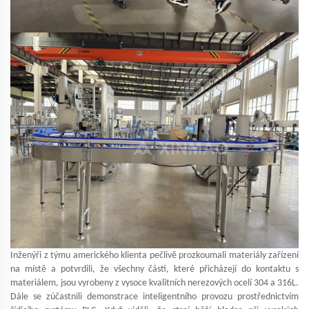
Inženýři z týmu amerického klienta pečlivě prozkoumali materiály zařízení
na místě a potvrdili, že všechny části, které přicházejí do kontaktu s
materiálem, jsou vyrobeny z vysoce kvalitních nerezových ocelí 304 a 316L.
Dále se zúčastnili demonstrace inteligentního provozu prostřednictvím