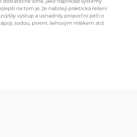
 dostatečně silně, jako například systémy
pší na tom je, že nabízejí praktická řešení
zvýšily výstup a usnadnily proporční péči o
 nápoji, sodou, pivem, liehovým mlékem atd.