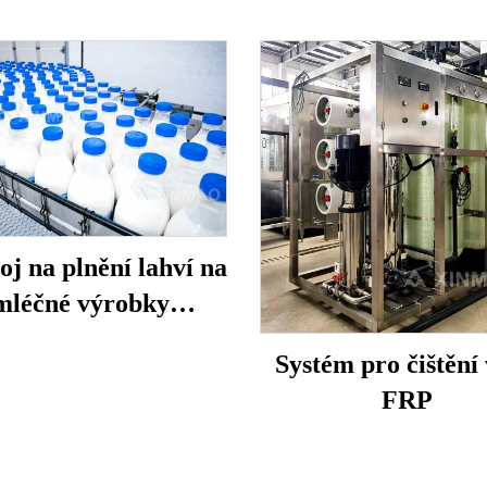
oj na plnění lahví na
mléčné výrobky
PE/PP/PET
Systém pro čištění
FRP