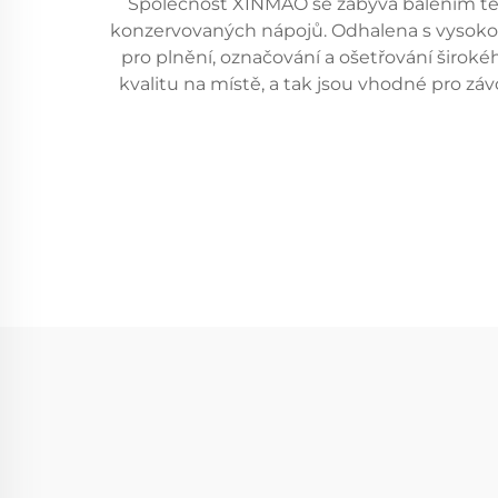
Společnost XINMAO se zabývá balením teku
konzervovaných nápojů. Odhalena s vysokory
pro plnění, označování a ošetřování široké
kvalitu na místě, a tak jsou vhodné pro zá