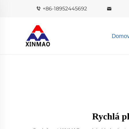
+86-18952445692
Domov
Rychlá p