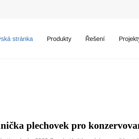
ská stránka
Produkty
Řešení
Projekt
lnička plechovek pro konzervova