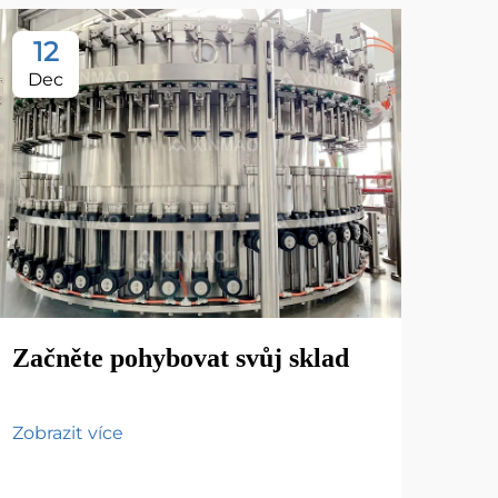
12
1
Dec
De
Co 
Začněte pohybovat svůj sklad
zís
dž
Zobrazit více
Zobr