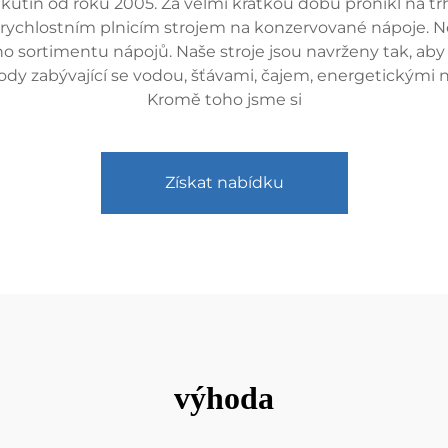
tin od roku 2005. Za velmi krátkou dobu pronikl na trh
chlostním plnicím strojem na konzervované nápoje. Nejle
ho sortimentu nápojů. Naše stroje jsou navrženy tak, aby 
vody zabývající se vodou, šťávami, čajem, energetickými
Kromě toho jsme si
Získat nabídku
výhoda