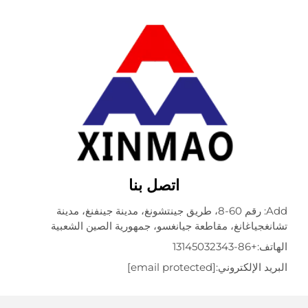
اتصل بنا
Add: رقم 60-8، طريق جينتشونغ، مدينة جينفنغ، مدينة
جياغانغ، مقاطعة جيانغسو، جمهورية الصين الشعبية
ف:
+86-13145032343
 الإلكتروني:
[email protected]