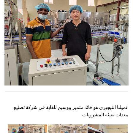
(2) خط تعبئة المياه المعبأة في زجاجات PET سعة 15 جرامًا بسعة
6 مل)
النيجيري هو قائد متميز ووسيم للغاية في شركة تصنيع
عبئة المشروبات.