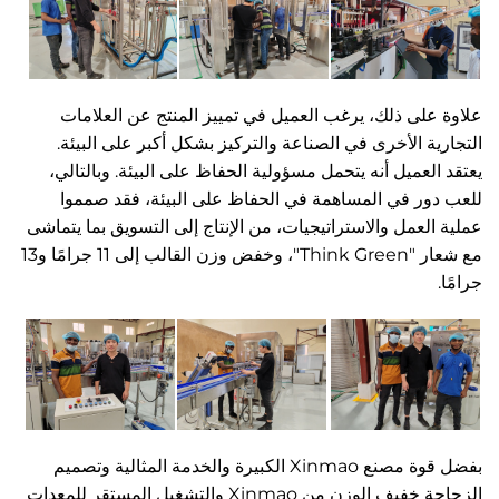
لى ذلك، يرغب العميل في تمييز المنتج عن العلامات
ة الأخرى في الصناعة والتركيز بشكل أكبر على البيئة.
لعميل أنه يتحمل مسؤولية الحفاظ على البيئة. وبالتالي،
ر في المساهمة في الحفاظ على البيئة، فقد صمموا
لعمل والاستراتيجيات، من الإنتاج إلى التسويق بما يتماشى
مع شعار "Think Green"، وخفض وزن القالب إلى 11 جرامًا و13
بفضل قوة مصنع Xinmao الكبيرة والخدمة المثالية وتصميم
الزجاجة خفيف الوزن من Xinmao والتشغيل المستقر للمعدات