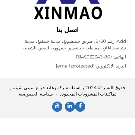
اتصل بنا
Add: رقم 60-8، طريق جينتشونغ، مدينة جينفنغ، مدينة
جياغانغ، مقاطعة جيانغسو، جمهورية الصين الشعبية
ف:
+86-13145032343
 الإلكتروني:
[email protected]
حقوق النشر © 2024 بواسطة شركة زهانغ جيانغ سيتي شينماو
لماكينات المشروبات المحدودة. -
سياسة الخصوصية