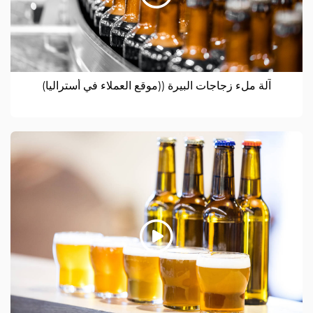
آلة ملء زجاجات البيرة ((موقع العملاء في أستراليا)