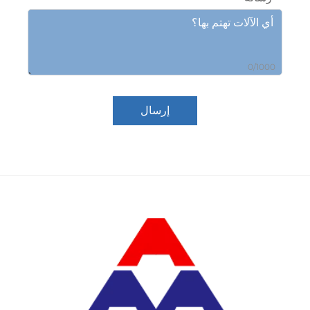
0/10
إرسال