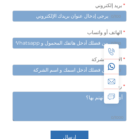
يد إلكتروني
0/10
هاتف أو واتساب
0/10
اسم والشركة
0/10
الة
0/10
إرسال