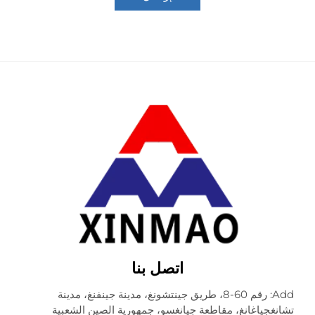
اتصل بنا
Add: رقم 60-8، طريق جينتشونغ، مدينة جينفنغ، مدينة
جياغانغ، مقاطعة جيانغسو، جمهورية الصين الشعبية