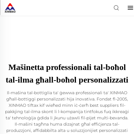
Mašinetta professionali tal-boħol
tal-ilma għall-boħol personalizzati
Il-mašina tal-bottiglia ta' ġewwa professionali ta' XINMAO
għall-bottiggi personalizzati hija inovativa. Fondat fl-2005,
XINMAO tiftax kif wieħed minn iċ-ċerħ best suppliers fil-
pakkjing tal-ilma skont li l-kompanija tintfokus fuq ikkreaġi
ta' tehnoloġija ġdida li jkunu użawli fil-pijet multi-bevanda.
Il-mašini tagħna huma dizajnat għal effiċjenza tal-
produzzjoni, affidabbilta alta u soluzzjonijiet personalizzati