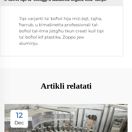
Tipi varjanti ta' boħol hija miż-żejt, tajha,
ħarrub, u b'mašinetta professionali tal-
boħol tal-ilma jistgħu tkun creati kull tipi
ta' boħol kif plastika, Żoppo jew
aluminju.
Artikli relatati
12
Dec