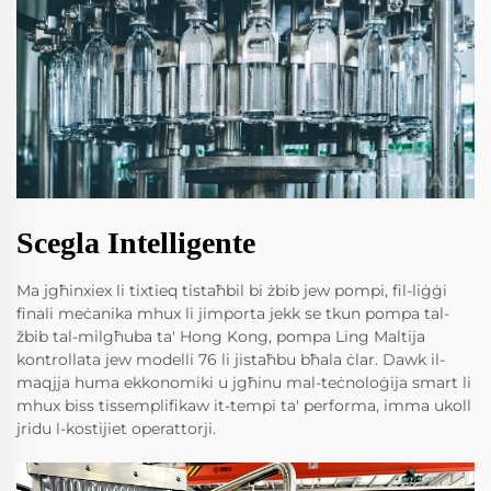
Scegla Intelligente
Ma jgħinxiex li tixtieq tistaħbil bi żbib jew pompi, fil-liġġi
finali meċanika mhux li jimporta jekk se tkun pompa tal-
žbib tal-milgħuba ta' Hong Kong, pompa Ling Maltija
kontrollata jew modelli 76 li jistaħbu bħala ċlar. Dawk il-
maqjja huma ekkonomiki u jgħinu mal-teċnoloġija smart li
mhux biss tissemplifikaw it-tempi ta' performa, imma ukoll
jridu l-kostijiet operattorji.