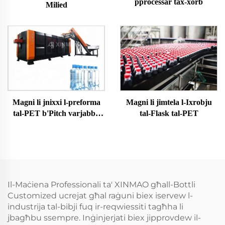
pproċessar tax-xorb
Milied
Magni li jimtela l-Ixrobju
Magni li jnixxi l-preforma
tal-Flask tal-PET
tal-PET b'Pitch varjabbli
b'servo sħiħ
Il-Maċiena Professionali ta' XINMAO għall-Bottli
Customized ucrejat għal raġuni biex iservew l-
industrija tal-bibji fuq ir-reqwiessiti tagħha li
jbagħbu ssempre. Inġinjerjati biex jipprovdew il-