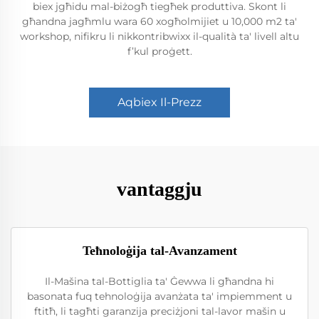
biex jgħidu mal-biżogħ tiegħek produttiva. Skont li
għandna jagħmlu wara 60 xogħolmijiet u 10,000 m2 ta'
workshop, nifikru li nikkontribwixx il-qualità ta' livell altu
f’kul proġett.
Aqbiex Il-Prezz
vantaggju
Teħnoloġija tal-Avanzament
Il-Mašina tal-Bottiglia ta' Ġewwa li għandna hi
basonata fuq tehnoloġija avanżata ta' impiemment u
ftitħ, li tagħti garanzija preciżjoni tal-lavor mašin u