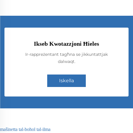
Ikseb Kwotazzjoni Ħieles
Ir-rappreżentant tagħna se jikkuntattjak
dalwaqt.
Iskella
mašinetta tal-boħol tal-ilma