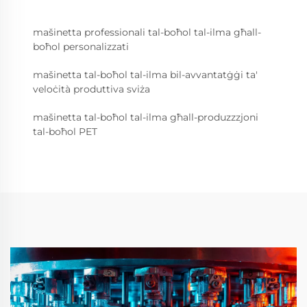
mašinetta professionali tal-boħol tal-ilma għall-
boħol personalizzati
mašinetta tal-boħol tal-ilma bil-avvantatġġi ta'
veloċità produttiva sviża
mašinetta tal-boħol tal-ilma għall-produzzzjoni
tal-boħol PET