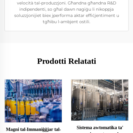
velocità tal-produzzjoni. Għandna għandna R&D
indipendenti, so għal dawn nagiġu li nikoppja
soluzzjonijiet biex jperforma aktar effiċjentiment u
tgħibu l-ambjent ostili.
Prodotti Relatati
Sistema awtomatika ta'
Magni tal-Immaniġġjar tal-