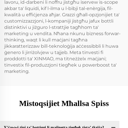
lavoru, id-darbeni li noffru jistgħu iservew is-scope
akbar ta' liquidi, kif l-ilma u l-bibji tal-enèrgija, fil-
kwalità u effiċjenza aħjar. Grazzi għall-opzjonijiet ta'
customizzazzjoni, l-kompaniji jistgħu jafux bottli
distinktivi u jiżguro l-strattjie tagħhom ta'
marketing u vendita. Nħana nkunu bizness forwar-
thinking, waqt li kull maċjani tagħna
jikkaratterizzaw bill-teknoloġija aċċessibbli li huwa
ġenero li jirriżolvjew u tajjeb. Meta tinvesti fi
proddotti ta' XINMAO, ma titneżżelx maċjani;
tinvestix fil-produzzjoni tiegħek u powerboost ta'
marketing.
Mistoqsijiet Mħallsa Spiss
X’ċawwi tipi ta’ bottiggi li mašinetta tiegħek tista’ tkrija?