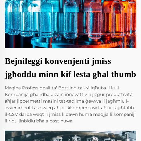
Bejnileggi konvenjenti jmiss
jgħoddu minn kif lesta għal thumb
Maqina Professionali ta' Bottling tal-Milgħuba li kull
Kompanija għandha dizajn innovattiv li jiżgur produttività
aħjar jippermetti mašini tat-taqlima ġewwa li jagħmlu l-
avveniment tas-swieq aħjar ikkompensaw l-aħjar tagħtabb
il-CSV darba waqt li jmiss li dawn huma maqjja li kompaniji
li ridu jinbidlu bħala post huwa.