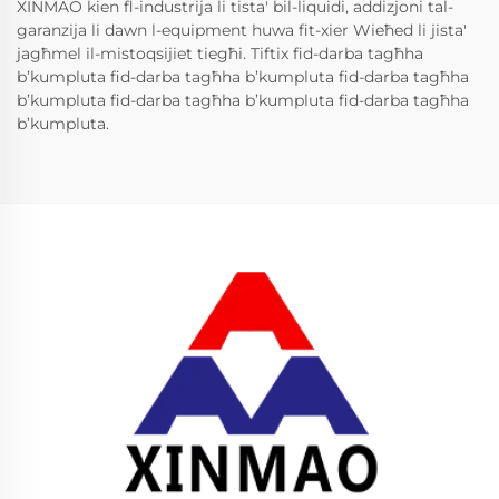
XINMAO kien fl-industrija li tista' bil-liquidi, addizjoni tal-
garanzija li dawn l-equipment huwa fit-xier Wieħed li jista'
jagħmel il-mistoqsijiet tiegħi. Tiftix fid-darba tagħha
b’kumpluta fid-darba tagħha b’kumpluta fid-darba tagħha
b’kumpluta fid-darba tagħha b’kumpluta fid-darba tagħha
b’kumpluta.