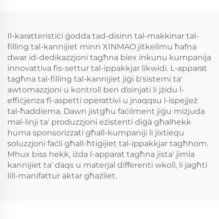
Il-karatteristiċi ġodda tad-disinn tal-makkinar tal-
filling tal-kannijiet minn XINMAO jitkellmu ħafna
dwar id-dedikazzjoni tagħna biex inkunu kumpanija
innovattiva fis-settur tal-ippakkjar likwidi. L-apparat
tagħna tal-filling tal-kannijiet jiġi b'sistemi ta'
awtomazzjoni u kontroll ben disinjati li jżidu l-
effiċjenza fl-aspetti operattivi u jnaqqsu l-ispejjeż
tal-ħaddiema. Dawn jistgħu faċilment jiġu miżjuda
mal-linji ta' produzzjoni eżistenti diġà għalhekk
huma sponsorizzati għall-kumpaniji li jixtiequ
soluzzjoni faċli għall-ħtiġijiet tal-ippakkjar tagħhom.
Mhux biss hekk, iżda l-apparat tagħna jista' jimla
kannijiet ta' daqs u materjal differenti wkoll, li jagħti
lill-manifattur aktar għażliet.