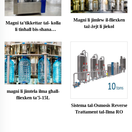
Magni li jimlew il-fliexken
Magni ta'tikkettar tal- kolla
taż-żejt li jiekol
li tinħall bis-sħana
awtomatiċi OPP
magni li jimtela ilma għall-
fliexken ta'5-15L
Sistema tal-Osmosis Reverse
Trattament tal-Ilma RO