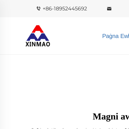
+86-18952445692
Paġna Ewl
Magni aw