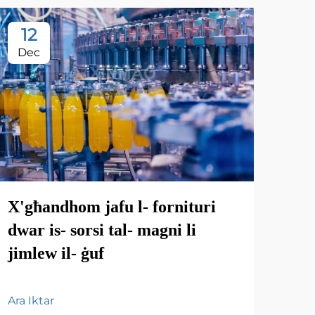
12
1
Dec
De
X'għandhom jafu l- fornituri
Il-
dwar is- sorsi tal- magni li
Pot
jimlew il- ġuf
Par
taʼ
Ara Iktar