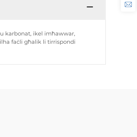
 u karbonat, ikel imħawwar,
a faċli għalik li tirrispondi