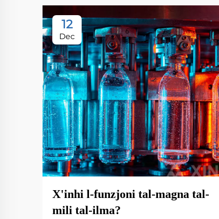
12
Dec
X'inhi l-funzjoni tal-magna tal-
mili tal-ilma?