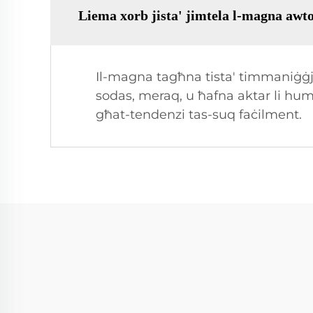
Liema xorb jista' jimtela l-magna awto
Il-magna tagħna tista' timmaniġġj
sodas, meraq, u ħafna aktar li huma 
għat-tendenzi tas-suq faċilment.