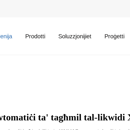
enija
Prodotti
Soluzzjonijiet
Proġetti
tomatiċi ta' tagħmil tal-likwi