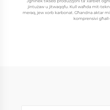
Jgħinek tikseb produzzjoni ta' xarbiet ogħla
jintużaw u jitwaqqfu. Kull waħda mit-teknolo
meraq, jew xorb karbonat. Għandna aktar minn 1
komprensivi għall-ħ