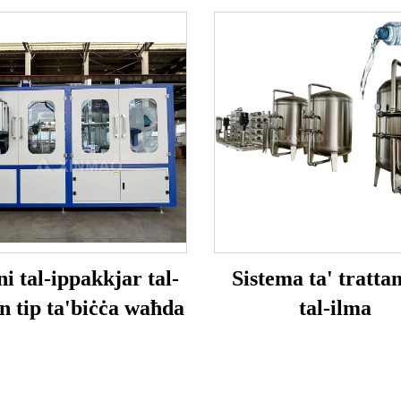
i tal-ippakkjar tal-
Sistema ta' tratta
n tip ta'biċċa waħda
tal-ilma