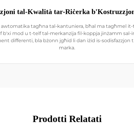
zjoni tal-Kwalità tar-Riċerka b'Kostruzzjo
a awtomatika tagħna tal-kantuniera, bħal ma tagħmel it-ta
 b'xi mod u t-telf tal-merkanzija fil-koppja jinżamm sal-inqa
nt differenti, bla bżonn jgħid li dan iżid is-sodisfazzjon 
marka.
Prodotti Relatati