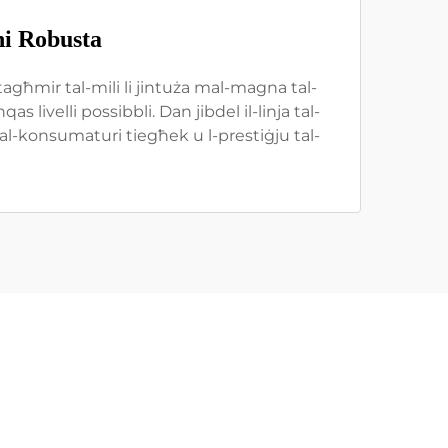
ni Robusta
għmir tal-mili li jintuża mal-magna tal-
s livelli possibbli. Dan jibdel il-linja tal-
tal-konsumaturi tiegħek u l-prestiġju tal-