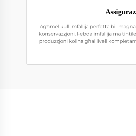
Assiguraz
Agħmel kull imfallija perfetta bil-magn
konservazzjoni, l-ebda imfallija ma tintilef
produzzjoni kollha għal livell kompletame