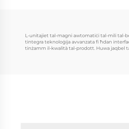
L-unitajiet tal-magni awtomatiċi tal-mili tal-bo
tintegra teknoloġija avvanzata fi ħdan interfaċċ
tinżamm il-kwalità tal-prodott. Huwa jaqbel tajj