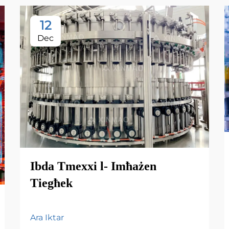
12
Dec
Ibda Tmexxi l- Imħażen
Tiegħek
Ara Iktar