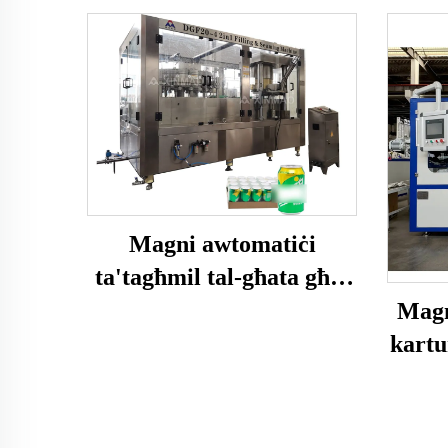
Magni awtomatiċi
ta'tagħmil tal-għata għal
xorb karbonat
Magn
kartu