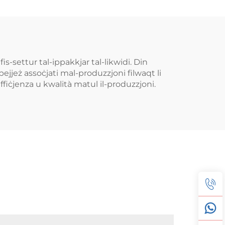
is-settur tal-ippakkjar tal-likwidi. Din
spejjeż assoċjati mal-produzzjoni filwaqt li
effiċjenza u kwalità matul il-produzzjoni.