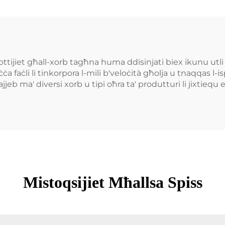
ttijiet għall-xorb tagħna huma ddisinjati biex ikunu utli f
a faċli li tinkorpora l-mili b'veloċità għolja u tnaqqas l-i
eb ma' diversi xorb u tipi oħra ta' produtturi li jixtiequ 
Mistoqsijiet Mħallsa Spiss