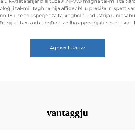
 u kwalità aħjar billi tuża XINMAO magna tal-mili ta' xarb
ġiji tal-mili tagħna hija affidabbli u preċiża irrispettiv
8-il sena esperjenza ta' xogħol fl-industrija u ninsabu f
tiġijiet tax-xorb tiegħek, kollha appoġġjati b'ċertifikati
Aqbiex Il-Prezz
vantaggju