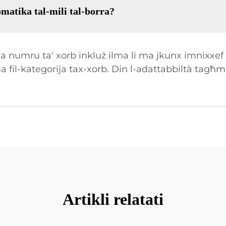
matika tal-mili tal-borra?
a numru ta' xorb inkluż ilma li ma jkunx imnixxef
fil-kategorija tax-xorb. Din l-adattabbiltà tagħmilh
Artikli relatati