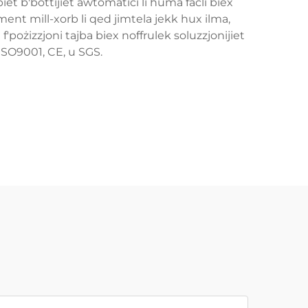
iet b'bottijiet awtomatiċi li huma faċli biex
ament mill-xorb li qed jimtela jekk hux ilma,
'pożizzjoni tajba biex noffrulek soluzzjonijiet
 ISO9001, CE, u SGS.