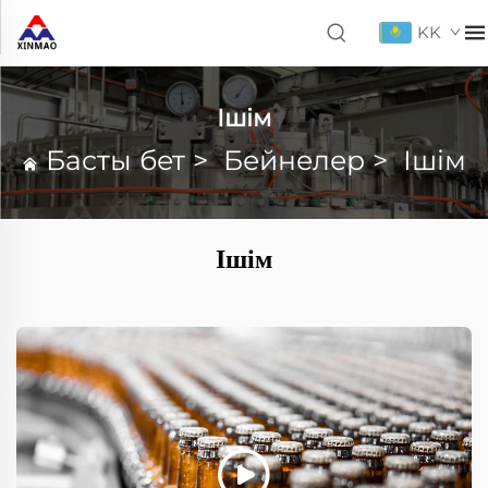
KK
Ішім
Басты бет
>
Бейнелер
>
Ішім
Ішім