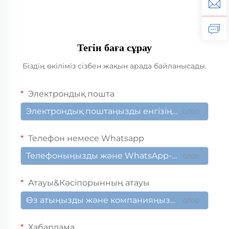
Тегін баға сұрау
Біздің өкіліміз сізбен жақын арада байланысады.
Электрондық пошта
0/100
Телефон немесе Whatsapp
0/100
Атауы&Кәсіпорынның атауы
0/100
Хабарлама