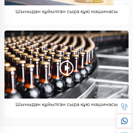
Шыныдан құйылған сыра құю машинасы
Шыныдан құйылған сыра құю машинасы