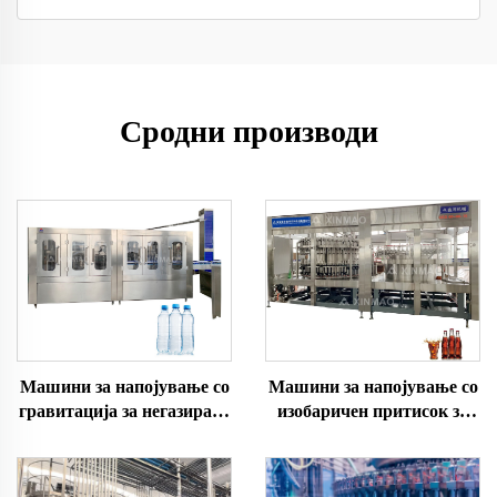
Сродни производи
Машини за напојување со
Машини за напојување со
гравитација за негазирана
изобаричен притисок за
вода
гасирани пијалоци