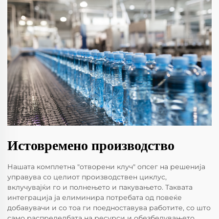
Истовремено производство
Нашата комплетна "отворени клуч" опсег на решенија
управува со целиот производствен циклус,
вклучувајќи го и полнењето и пакувањето. Таквата
интеграција ја елиминира потребата од повеќе
добавувачи и со тоа ги поедноставува работите, со што
само распределбата на ресурси и обезбедувањето