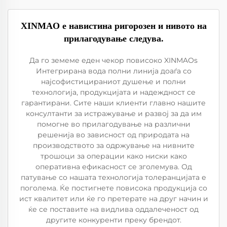
XINMAO е навистина ригорозен и нивото на
прилагодување следува.
Да го земеме еден чекор повисоко XINMAOs
Интегрирана вода полни линија доаѓа со
најсофистицираниот душење и полни
технологија, продукцијата и надеждност се
гарантирани. Сите наши клиенти главно нашите
консултанти за истражување и развој за да им
помогне во прилагодување на различни
решенија во зависност од природата на
производството за одржување на нивните
трошоци за операции како ниски како
оперативна ефикасност се зголемува. Од
патување со нашата технологија толеранцијата е
поголема. Ќе постигнете повисока продукција со
ист квалитет или ќе го претерате на друг начин и
ќе се поставите на видлива оддалеченост од
другите конкуренти преку брендот.