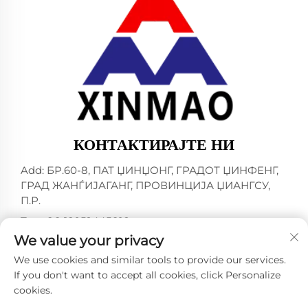
КОНТАКТИРАЈТЕ НИ
Add: БР.60-8, ПАТ ЏИНЏОНГ, ГРАДОТ ЏИНФЕНГ,
ГРАД ЖАНЃИЈАГАНГ, ПРОВИНЦИЈА ЏИАНГСУ,
П.Р.
Тел:
+86-18952445692
We value your privacy
Е-пошта:
[email protected]
We use cookies and similar tools to provide our services.
If you don't want to accept all cookies, click Personalize
cookies.
Ауторски права © 2024 од ZHANGJIAGANG CITY
XINMAO DRINK MACHINERY CO.,LTD. -
Правила за