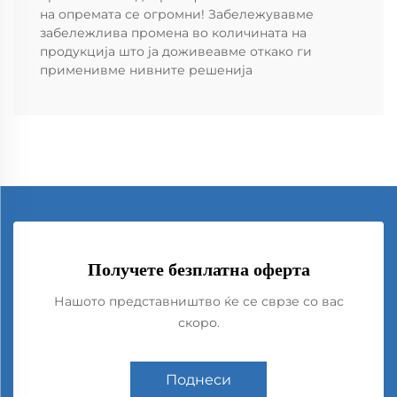
на опремата се огромни! Забележувавме
забележлива промена во количината на
продукција што ја доживеавме откако ги
применивме нивните решенија
Получете безплатна оферта
Нашото представништво ќе се сврзе со вас
скоро.
Поднеси