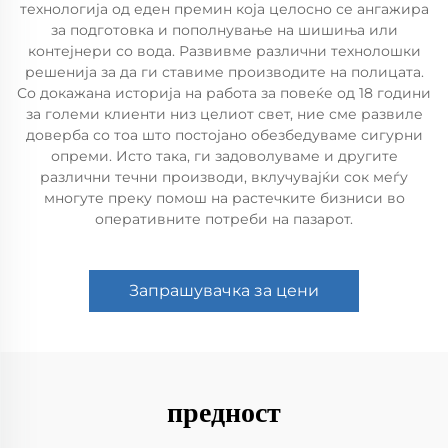
технологија од еден премин која целосно се ангажира
за подготовка и пополнување на шишиња или
контејнери со вода. Развивме различни технолошки
решенија за да ги ставиме производите на полицата.
Со докажана историја на работа за повеќе од 18 години
за големи клиенти низ целиот свет, ние сме развиле
доверба со тоа што постојано обезбедуваме сигурни
опреми. Исто така, ги задоволуваме и другите
различни течни производи, вклучувајќи сок меѓу
многуте преку помош на растечките бизниси во
оперативните потреби на пазарот.
Запрашувачка за цени
предност