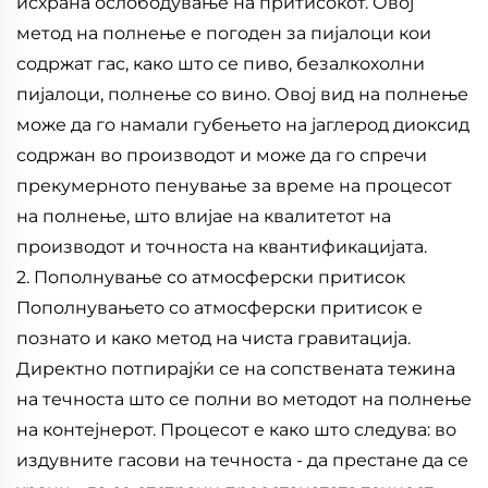
исхрана ослободување на притисокот. Овој
метод на полнење е погоден за пијалоци кои
содржат гас, како што се пиво, безалкохолни
пијалоци, полнење со вино. Овој вид на полнење
може да го намали губењето на јаглерод диоксид
содржан во производот и може да го спречи
прекумерното пенување за време на процесот
на полнење, што влијае на квалитетот на
производот и точноста на квантификацијата.
2. Пополнување со атмосферски притисок
Пополнувањето со атмосферски притисок е
познато и како метод на чиста гравитација.
Директно потпирајќи се на сопствената тежина
на течноста што се полни во методот на полнење
на контејнерот. Процесот е како што следува: во
издувните гасови на течноста - да престане да се