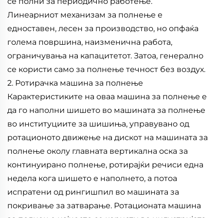
се полни за периодично работење.
Линеарниот механизам за полнење е
едноставен, лесен за производство, но опфаќа
голема површина, наизменична работа,
ограничувања на капацитетот. Затоа, генерално
се користи само за полнење течност без воздух.
2. Ротирачка машина за полнење
Карактеристиките на оваа машина за полнење е
да го наполни шишето во машината за полнење
во институциите за шишиња, управувано од
ротационото движење на дискот на машината за
полнење околу главната вертикална оска за
континуирано полнење, ротирајќи речиси една
недела кога шишето е наполнето, а потоа
испратени од рингишпил во машината за
покривање за затварање. Ротационата машина