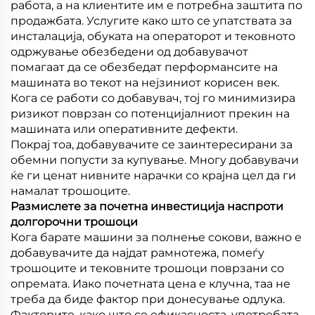
работа, а на клиентите им е потребна заштита по
продажбата. Услугите како што се упатствата за
инсталација, обуката на операторот и тековното
одржување обезбедени од добавувачот
помагаат да се обезбедат перформансите на
машината во текот на нејзиниот корисен век.
Кога се работи со добавувач, тој го минимизира
ризикот поврзан со потенцијалниот прекин на
машината или оперативните дефекти.
Покрај тоа, добавувачите се заинтересирани за
обемни попусти за купување. Многу добавувачи
ќе ги ценат нивните нарачки со крајна цел да ги
намалат трошоците.
Размислете за почетна инвестиција наспроти
долгорочни трошоци
Кога барате машини за полнење сокови, важно е
добавувачите да најдат рамнотежа, помеѓу
трошоците и тековните трошоци поврзани со
опремата. Иако почетната цена е клучна, таа не
треба да биде фактор при донесување одлука.
Факторите, како што се ефикасноста, употребата