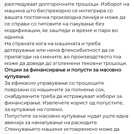
разгледуваат долгорочните трошоци. Изборот на
машина што беспрекорно се интегрира со
вашата постоечка производна линија и може да
се справи со типовите на пакување без
модификации, ќе заштеди и време и пари во
иднина.
На страната кога на машината и треба
дотерување или нема флексибилност да се
прилагоди на смените, во производството тоа
може да доведе до зголемени тековни трошоци.
Опции за финансирање и попусти за масовно
купување:
За ефикасно управување со трошоците
поврзани со машините за полнење сок,
снабдувачите треба да истражуваат избори за
финансирање. Извлечете корист од попустите,
за купување на големо.
Попустите за масовно купување нудат уште една
авенија за намалување на расходите.
Стекнувањето машини истовремено може да