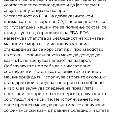
усогласеност со стандардите и да ја зголемат
својата репутација на пазарот.
Усогласеност со FDA; За добавувачите кои
внимаваат на пазарот во САД, неопходно е да се
осигураат дека машините за полнење сокови се
придржуваат до прописите на FDA. FDA
наметнува упатства за безбедност на храната и
машините мора да ги исполнуваат овие
стандарди за да се користат при производство
на стоки. Непочитувањето може да доведе до
казни. Го попречуваат влезот, на пазарот.
Добавувачите не треба да ги имаат овие
сертификати. Исто така, погрижете се нивната
машинерија да ги исполнува строгите еколошки
стандарди кои стануваат построги на глобално
ниво. Ова вклучува следење на правилата
поврзани со користењето енергија, ракувањето
со отпадот и емисиите. Неисполнувањето на
овие прописи може да резултира со соочување
со финансиски казни, правни последици и штета