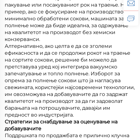
пакување или посакуваниот рок на траење. На
пример, ако се фокусираме на производство на
минимално обработени сокови, машината за
полнење може да биде идеална, за одржување
на квалитетот на производот без хемиски
конзерванси.
Алтернативно, ако целта е да се зголеми
ефикасноста и да се продолжи рокот на траење
на сортите сокови, решение би можело да
претставува уред кој интегрира вакуумско
запечатување и топло полнење. Изборот за
опрема за полнење сокови што ја нагласува
свежината, користејќи најсовремени технологии,
им овозможува на добавувачите да го задржат
квалитетот на производот за да ги задоволат
барањата на потрошувачите, давајќи им
предност во индустријата.
Стратегии за снабдување за оценување на
добавувачите
Поддршката по продажбата е прилично клучна