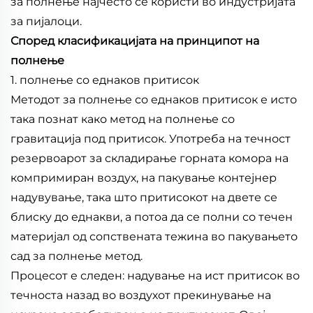
за полнење најчесто се користи во индустријата
за пијалоци.
Според класификацијата на принципот на
полнење
1. полнење со еднаков притисок
Методот за полнење со еднаков притисок е исто
така познат како метод на полнење со
гравитација под притисок. Употреба на течност
резервоарот за складирање горната комора на
компримиран воздух, на пакување контејнер
надувување, така што притисокот на двете се
блиску до еднакви, а потоа да се полни со течен
материјал од сопствената тежина во пакувањето
сад за полнење метод.
Процесот е следен: надување на ист притисок во
течноста назад во воздухот прекинување на