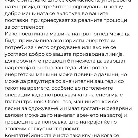
на енергија, потребите за одржување и колку
добро машината се вклопува во вашите
поставки, придонесуваат за реалните трошоци
за сопственост.
Иако поевтината машина на прв поглед може да
биде примамлива ако користи енергетски
потреби за често одржување или ако не се
усогласи добро со вашата производна линија,
долгорочните трошоци би можеле да завршат
над секоја почетна заштеда. Изборот за
енергетски машини може првично да чини, но
може да резултира со значителни заштеди со
текот на времето, особено во поголемите
операции каде потрошувачката на енергија е
главен трошок. Освен тоа, машините кои се
лесни за одржување и имаат достапни резервни
делови може да го намалат времето на застој и
трошоците за поправка, што на крајот ќе го
зголеми севкупниот профит.
Компатибилноста е исто така клучна кога се