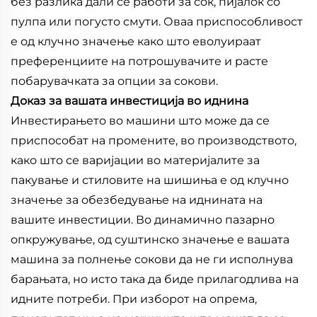
без разлика дали се работи за сок, пијалок со
пулпа или погусто смути. Оваа приспособливост
е од клучно значење како што еволуираат
преференциите на потрошувачите и расте
побарувачката за опции за сокови.
Доказ за вашата инвестиција во иднина
Инвестирањето во машини што може да се
приспособат на промените, во производството,
како што се варијации во материјалите за
пакување и стиловите на шишиња е од клучно
значење за обезбедување на иднината на
вашите инвестиции. Во динамично пазарно
опкружување, од суштинско значење е вашата
машина за полнење сокови да не ги исполнува
барањата, но исто така да биде прилагодлива на
идните потреби. При изборот на опрема,