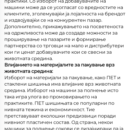
практики. Со изборот на добавувачите на
машини може да се усогласат со вредностите на
клиентите, зголемувајќи ја лојалноста на брендот
и издвојувајќи се на конкурентен пазар.
Дополнително, прикажувањето на посветеноста
на одржливоста може да создаде можности за
проширување на пазарите и формирање
партнерства со трговци на мало и дистрибутери
кои ги ценат добавувачите кои се свесни за
животната средина.
Влијанието на материјалите за пакување врз
животната средина:
Изборот на материјали за пакување, како ПЕТ и
стаклени шишиња има влијание врз животната
средина. Изборот на машини за полнење исто
така игра улога во промовирањето на
практиките. ПЕТ шишињата се популарни по
нивната тежина и економичност. Тие
претставуваат еколошки предизвици поради
нивниот пластичен состав. Од страна, некои
машини за полнење сокови се дизајнирани да ја