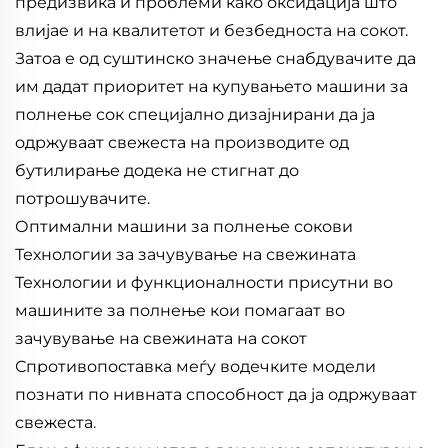
предизвика и проблеми како оксидација што
влијае и на квалитетот и безбедноста на сокот.
Затоа е од суштинско значење снабдувачите да
им дадат приоритет на купувањето машини за
полнење сок специјално дизајнирани да ја
одржуваат свежеста на производите од
бутилирање додека не стигнат до
потрошувачите.
Оптимални машини за полнење сокови
Технологии за зачувување на свежината
Технологии и функционалности присутни во
машините за полнење кои помагаат во
зачувување на свежината на сокот
Спротивопоставка меѓу водечките модели
познати по нивната способност да ја одржуваат
свежеста.