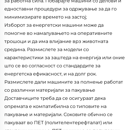
за работна сила. Побарајте машини со делови и
едноставни процедури за одржување за да го
минимизирате времето на застој;
Изборот за енергетски машини може да
помогне во намалувањето на оперативните
трошоци и да има влијание врз животната
средина. Размислете за модели со
карактеристики за заштеда на енергија или оние
што се во согласност со стандардите за
енергетска ефикасност, и на долг рок.
Размислете дали машините за полнење работат
со различни материјали за пакување
Доставчиците треба да се осигураат дека
опремата е компатибилна со типовите на
пакување и материјали. Соковите обично се
пакуваат во ПЕТ (полителентерефталат) или