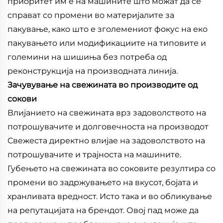
приоритет им е на машините што можат да се
справат со промени во материјалите за
пакување, како што е зголемениот фокус на еко
пакувањето или модификациите на типовите и
големини на шишиња без потреба од
реконструкција на производната линија.
Зачувување на свежината во производите од
сокови
Влијанието на свежината врз задоволството на
потрошувачите и долговечноста на производот
Свежеста директно влијае на задоволството на
потрошувачите и трајноста на машините.
Губењето на свежината во соковите резултира со
промени во задржувањето на вкусот, бојата и
хранливата вредност. Исто така и во обликување
на репутацијата на брендот. Овој пад може да