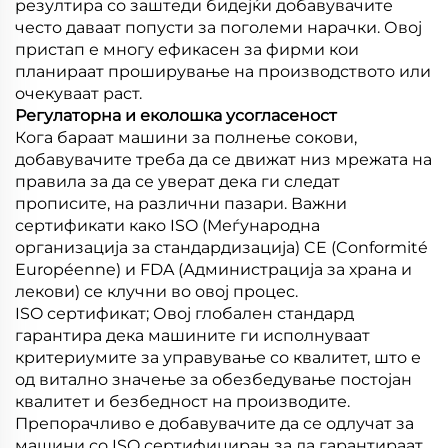
резултира со заштеди бидејќи добавувачите
често даваат попусти за поголеми нарачки. Овој
пристап е многу ефикасен за фирми кои
планираат проширување на производството или
очекуваат раст.
Регулаторна и еколошка усогласеност
Кога бараат машини за полнење сокови,
добавувачите треба да се движат низ мрежата на
правила за да се уверат дека ги следат
прописите, на различни пазари. Важни
сертификати како ISO (Меѓународна
организација за стандардизација) CE (Conformité
Européenne) и FDA (Администрација за храна и
лекови) се клучни во овој процес.
ISO сертификат; Овој глобален стандард
гарантира дека машините ги исполнуваат
критериумите за управување со квалитет, што е
од витално значење за обезбедување постојан
квалитет и безбедност на производите.
Препорачливо е добавувачите да се одлучат за
машини со ISO сертифициран за да гарантираат