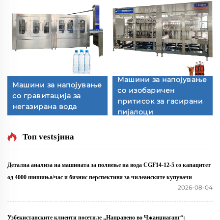
Машини за напојување
Машини за напојување
со изобаричен
со гравитација за
притисок за гасирани
негазирана вода
пијалоци
Топ vestsјина
Детална анализа на машината за полнење на вода CGF14-12-5 со капацитет
од 4000 шишиња/час и бизнис перспективи за чилеанските купувачи
2026-08-04
Узбекистанските клиенти посетиле „Направено во Чжанџиаганг“: