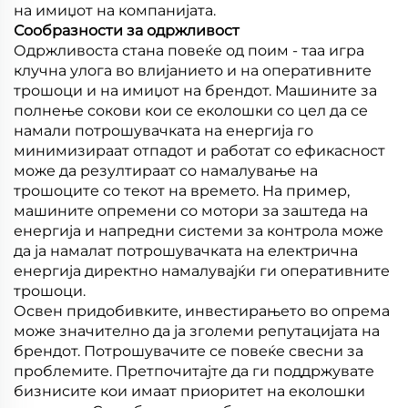
на имиџот на компанијата.
Сообразности за одржливост
Одржливоста стана повеќе од поим - таа игра
клучна улога во влијанието и на оперативните
трошоци и на имиџот на брендот. Машините за
полнење сокови кои се еколошки со цел да се
намали потрошувачката на енергија го
минимизираат отпадот и работат со ефикасност
може да резултираат со намалување на
трошоците со текот на времето. На пример,
машините опремени со мотори за заштеда на
енергија и напредни системи за контрола може
да ја намалат потрошувачката на електрична
енергија директно намалувајќи ги оперативните
трошоци.
Освен придобивките, инвестирањето во опрема
може значително да ја зголеми репутацијата на
брендот. Потрошувачите се повеќе свесни за
проблемите. Претпочитајте да ги поддржувате
бизнисите кои имаат приоритет на еколошки