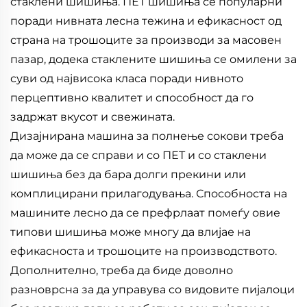
стаклени шишиња. ПЕТ шишиња се популарни
поради нивната лесна тежина и ефикасност од
страна на трошоците за производи за масовен
пазар, додека стаклените шишиња се омилени за
суви од највисока класа поради нивното
перцептивно квалитет и способност да го
задржат вкусот и свежината.
Дизајнирана машина за полнење сокови треба
да може да се справи и со ПЕТ и со стаклени
шишиња без да бара долги прекини или
комплицирани прилагодувања. Способноста на
машините лесно да се префрлаат помеѓу овие
типови шишиња може многу да влијае на
ефикасноста и трошоците на производството.
Дополнително, треба да биде доволно
разноврсна за да управува со видовите пијалоци