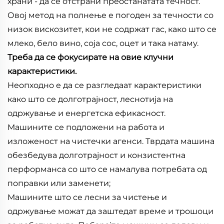
храни - да се отстрани преостанатата течност.
Овој метод на полнење е погоден за течности со
низок вискозитет, кои не содржат гас, како што се
млеко, бело вино, соја сос, оцет и така натаму.
Треба да се фокусирате на овие клучни
карактеристики.
Неопходно е да се разгледаат карактеристики
како што се долготрајност, леснотија на
одржување и енергетска ефикасност.
Машините се подложени на работа и
изложеност на чистечки агенси. Тврдата машина
обезбедува долготрајност и конзистентна
перформанса со што се намалува потребата од
поправки или заменети;
Машините што се лесни за чистење и
одржување можат да заштедат време и трошоци