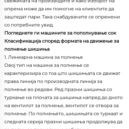
свежината на производите и како изборот на
опрема може да им помогне на клиентите да
заштедат пари. Така снабдувачите се опремени
со потребните увид.
Погледнете ги машините за пополнување сок
Класификација според формата на движење за
полнење шишиња
1. Линеарна машина за полнење
Овој тип на машина за полнење се
карактеризира со тоа што шишињата се движат
права линија по производната линија за
полнење во редови. Ред празни шишиња со
туркање на плочата за шишиња напред до дното
на вентилот за полнење, вентилот се отвора за
полнење. По полнењето, шишињата се туркаат и
следната серија празни шишиња продолжува да