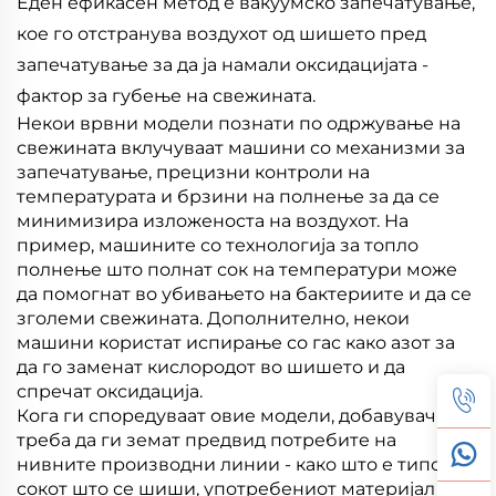
Еден ефикасен метод е вакуумско запечатување,
кое го отстранува воздухот од шишето пред
запечатување за да ја намали оксидацијата -
фактор за губење на свежината.
Некои врвни модели познати по одржување на
свежината вклучуваат машини со механизми за
запечатување, прецизни контроли на
температурата и брзини на полнење за да се
минимизира изложеноста на воздухот. На
пример, машините со технологија за топло
полнење што полнат сок на температури може
да помогнат во убивањето на бактериите и да се
зголеми свежината. Дополнително, некои
машини користат испирање со гас како азот за
да го заменат кислородот во шишето и да
спречат оксидација.
Кога ги споредуваат овие модели, добавувачите
треба да ги земат предвид потребите на
нивните производни линии - како што е типот на
сокот што се шиши, употребениот материјал за