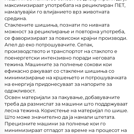
максимизираат употребата на рециклиран ПЕТ,
намалувајќи го влијанието врз животната
средина.
Стаклените шишиња, познати по нивната
можност за рециклирање и повторна употреба,
се фаворизираат за повисоки крајни производи.
Апел до еко потрошувачите. Сепак,
производството и транспортот на стаклото е
поенергетски интензивно поради неговата
тежина. Машините за полнење сокови кои
ефикасно ракуваат со стаклени шишиња со
минимизирање на кршењето и потрошувачката
на енергија придонесуваат за напорите за
одржливост.
Освен материјали за пакување, добавувачите
треба да размислат за машини што поддржуваат
лесна тежина. Користење на материјал по шише.
Што може значително да ја намали штетата.
Прецизните машини за полнење кои го
минимизираат отпадот за време на процесот на