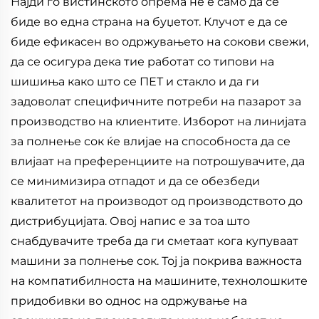
Најди го вистинското опрема не е само да се
биде во една страна на буџетот. Клучот е да се
биде ефикасен во одржувањето на сокови свежи,
да се осигура дека тие работат со типови на
шишиња како што се ПЕТ и стакло и да ги
задоволат специфичните потреби на пазарот за
производство на клиентите. Изборот на линијата
за полнење сок ќе влијае на способноста да се
влијаат на преференциите на потрошувачите, да
се минимизира отпадот и да се обезбеди
квалитетот на производот од производството до
дистрибуцијата. Овој напис е за тоа што
снабдувачите треба да ги сметаат кога купуваат
машини за полнење сок. Тој ја покрива важноста
на компатибилноста на машините, технолошките
придобивки во однос на одржување на