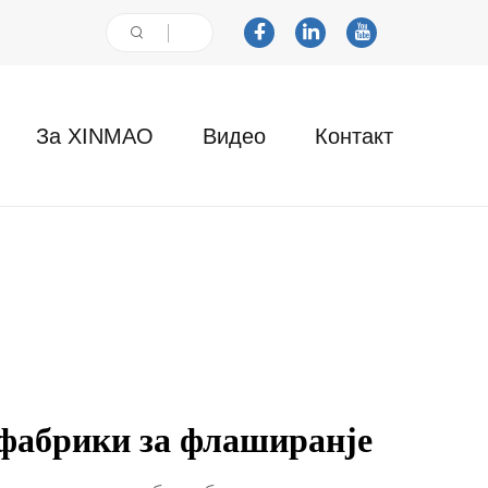
За XINMAO
Видео
Контакт
 фабрики за флаширанје