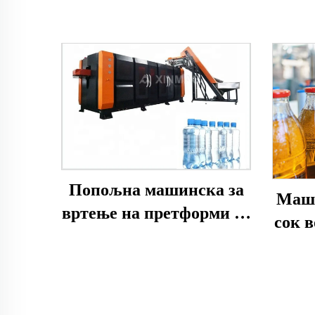
Попољна машинска за
Маши
вртење на претформи од
сок 
PET со променлив агол