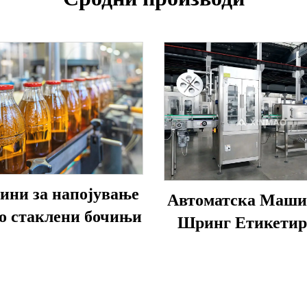
ни за напојување
Автоматска Маши
во стаклени бочињи
Шринг Етикети