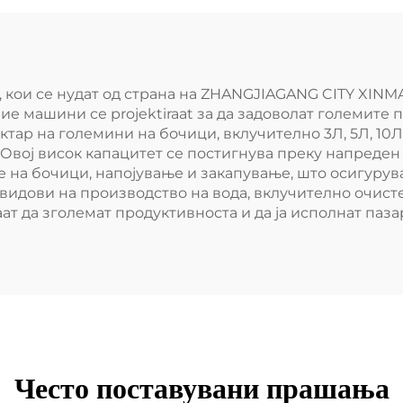
Л, кои се нудат од страна на ZHANGJIAGANG CITY XIN
вие машини се projektiraat за да задоволат големит
тар на големини на бочици, вклучително 3Л, 5Л, 10Л
. Овој висок капацитет се постигнува преку напреде
 на бочици, напојување и закапување, што осигурув
 видови на производство на вода, вклучително очист
ат да зголемат продуктивноста и да ја исполнат паз
Често поставувани прашања