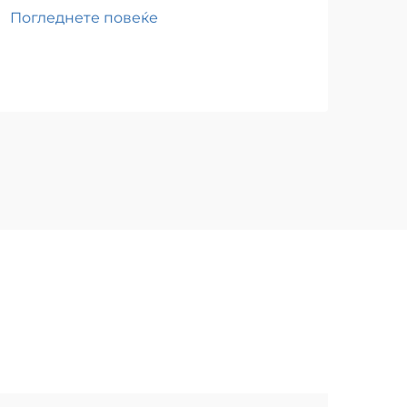
Погледнете повеќе
Пог