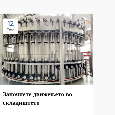
12
1
Dec
De
Што
Започнете движењето во
дос
складиштето
из
нап