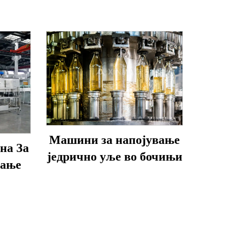
Машини за напојување
на За
једрично уље во бочињи
рање