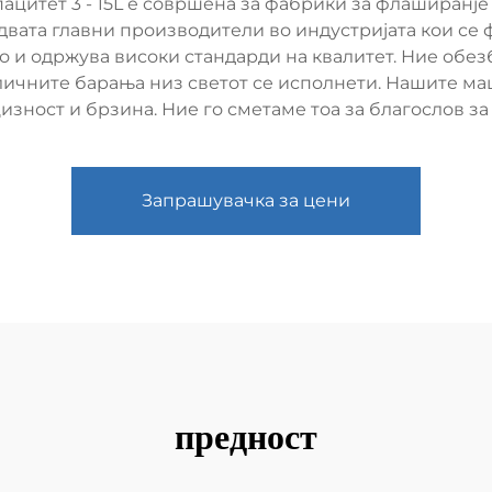
ацитет 3 - 15L е совршена за фабрики за флаширанје
двата главни производители во индустријата кои се 
 и одржува високи стандарди на квалитет. Ние обезб
ичните барања низ светот се исполнети. Нашите ма
изност и брзина. Ние го сметаме тоа за благослов з
Запрашувачка за цени
предност