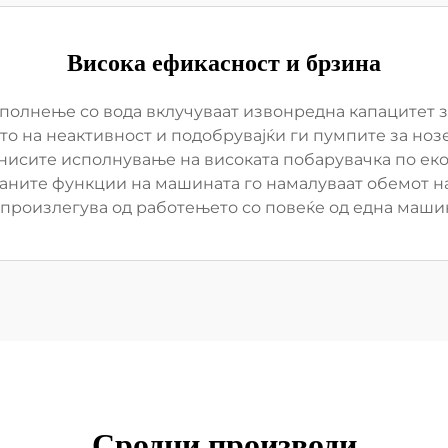
Висока ефикасност и брзина
полнење со вода вклучуваат извонредна капацитет 
то на неактивност и подобрувајќи ги пумпите за ноз
знисите исполнување на високата побарувачка по е
аните функции на машината го намалуваат обемот на
 произлегува од работењето со повеќе од една машин
Сродни производи