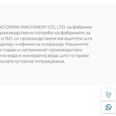
MAO DRINK MACHINERY CO., LTD. за фабрики
е производствени потреби на фабриките за
 и 15Л, со производствени капацитети што
н дизајн и ефикасна операција. Машините
а гладек и непрекинат производствен
ена вода и минерална вода, што ги прави
арската трговска потражување.