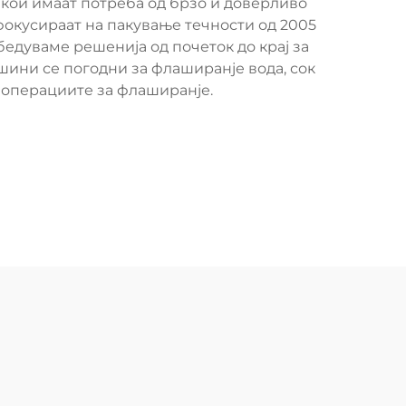
 кои имаат потреба од брзо и доверливо
фокусираат на пакување течности од 2005
едуваме решенија од почеток до крај за
шини се погодни за флаширанје вода, сок
а операциите за флаширанје.