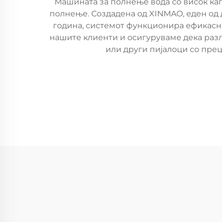
Машината за полнење вода со висок кап
полнење. Создадена од XINMAO, еден од 
година, системот функционира ефикасно
нашите клиенти и осигуруваме дека разл
или други пијалоци со прец