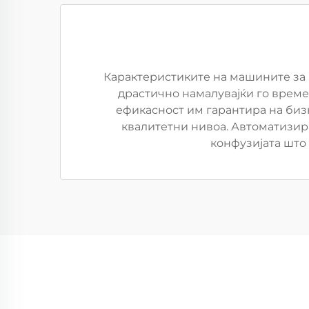
Карактеристиките на машините за 
драстично намалувајќи го време
ефикасност им гарантира на би
квалитетни нивоа. Автоматизир
конфузијата што