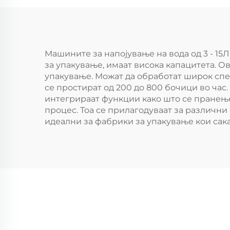
Машините за напојување на вода од 3 - 15
за упакување, имаат висока капацитета. О
упакување. Можат да обработат широк спек
се простират од 200 до 800 бочици во час
интегрираат функции како што се пранење
процес. Тоа се прилагодуваат за различни
идеални за фабрики за упакување кои сака