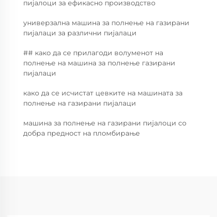
пијалоци за ефикасно производство
универзална машина за полнење на газирани
пијалаци за различни пијалаци
## како да се прилагоди волуменот на
полнење на машина за полнење газирани
пијалаци
како да се исчистат цевките на машината за
полнење на газирани пијалаци
машина за полнење на газирани пијалоци со
добра предност на пломбирање