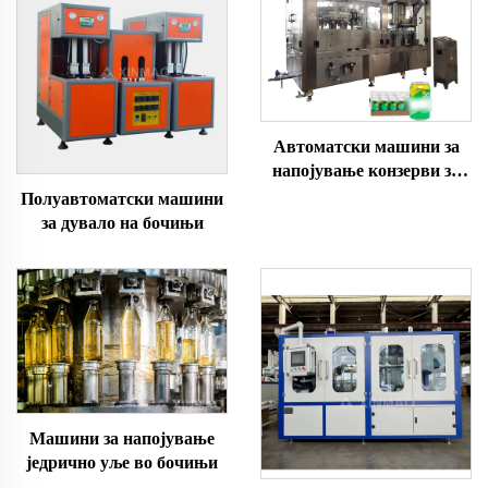
Автоматски машини за
напојување конзерви за
гасирани пијалоци
Полуавтоматски машини
за дувало на бочињи
Машини за напојување
једрично уље во бочињи