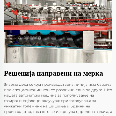
Решенија направени на мерка
Знаеме дека секоја производствена линија има барања
или спецификации кои се различни една од друга. Што
нашата автоматска машина за пополнување на
газирани пијалоци вклучува: прилагодувања за
уникатни големини на шишиња и брзини на
производство, така што се извршува одредена задача, а