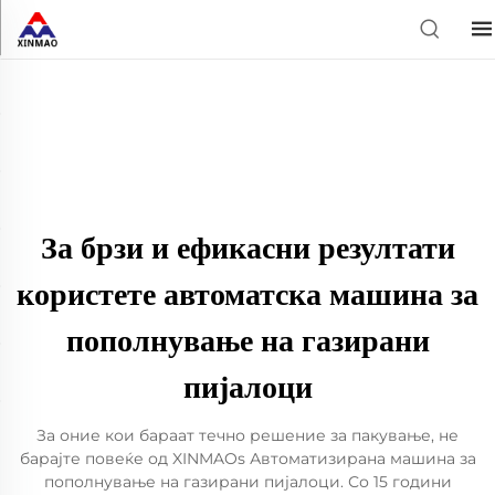
За брзи и ефикасни резултати
користете автоматска машина за
пополнување на газирани
пијалоци
За оние кои бараат течно решение за пакување, не
барајте повеќе од XINMAOs Автоматизирана машина за
пополнување на газирани пијалоци. Со 15 години