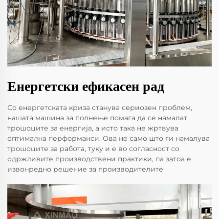
Енергетски ефикасен рад
Со енергетската криза станува сериозен проблем,
нашата машина за полнење помага да се намалат
трошоците за енергија, а исто така не жртвува
оптимална перформанси. Ова не само што ги намалува
трошоците за работа, туку и е во согласност со
одржливите производствени практики, па затоа е
извонредно решение за производителите