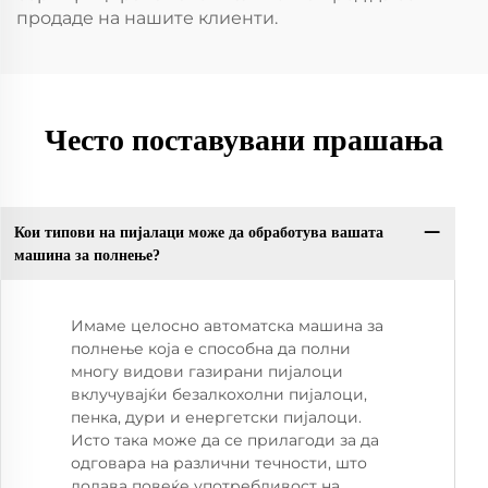
продаде на нашите клиенти.
Често поставувани прашања
Кои типови на пијалаци може да обработува вашата
машина за полнење?
Имаме целосно автоматска машина за
полнење која е способна да полни
многу видови газирани пијалоци
вклучувајќи безалкохолни пијалоци,
пенка, дури и енергетски пијалоци.
Исто така може да се прилагоди за да
одговара на различни течности, што
додава повеќе употребливост на