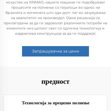
искуство на XINMAO, нашите машини ги подобруваат
процесите на полнење со пијалоци во однос на
брзината и хигиената што оди долг пат во зачувување
на квалитетот на производот. Овие решенија се
прилагодени за да ги задоволат различните потреби на
клиентите низ целиот свет со одлична технологија и
издржлива конструкција за да ги поддржат.
Запрашувачка за цени
предност
Технологија за прецизно полнење