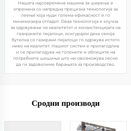
Нашата најсовремена машина за ширење е
опремена со напредна прецизна технологија за
леење која нуди голема ефикасност и го
минимизира отпадот. Оваа технологија е клучна
за одржување на квалитетот и конзистенцијата на
газираните пијалоци, осигурајќи дека секоја
бутилка со газирани пијалоци го одржува истото
ниво на квалитет. Нашиот систем е прилагодлив
и се прилагодува на големите и облиците на
потребните шишиња што ни овозможува лесно
да ги задоволиме барањата за производство.
Сродни производи