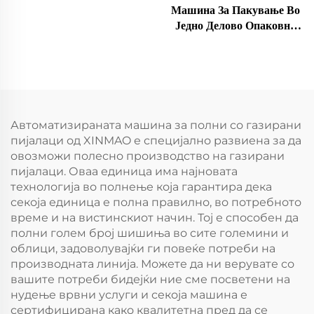
Машина За Пакување Во
Једно Делово Опаковно
Картонче
Автоматизираната машина за полни со газирани
пијалаци од XINMAO е специјално развиена за да
овозможи полесно производство на газирани
пијалаци. Оваа единица има најновата
технологија во полнење која гарантира дека
секоја единица е полна правилно, во потребното
време и на вистинскиот начин. Тој е способен да
полни голем број шишиња во сите големини и
облици, задоволувајќи ги повеќе потреби на
производната линија. Можете да ни верувате со
вашите потреби бидејќи ние сме посветени на
нудење врвни услуги и секоја машина е
сертифицирана како квалитетна пред да се