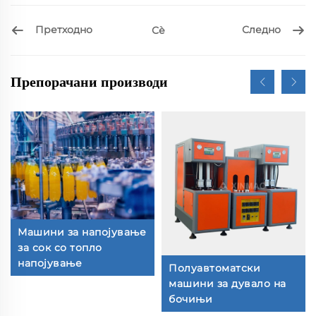
Претходно
Следно
Сѐ
Препорачани производи
Машини за напојување
за сок со топло
напојување
Полуавтоматски
машини за дувало на
бочињи