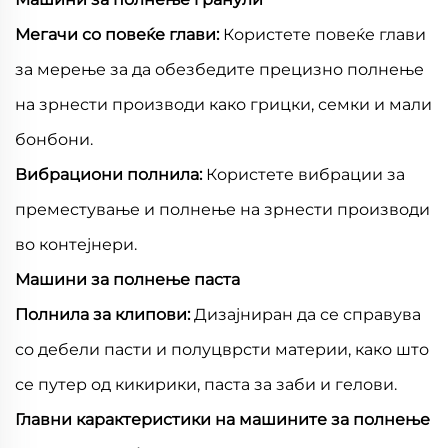
Мегачи со повеќе глави:
Користете повеќе глави
за мерење за да обезбедите прецизно полнење
на зрнести производи како грицки, семки и мали
бонбони.
Вибрациони полнила:
Користете вибрации за
преместување и полнење на зрнести производи
во контејнери.
Машини за полнење паста
Полнила за клипови:
Дизајниран да се справува
со дебели пасти и полуцврсти материи, како што
се путер од кикирики, паста за заби и гелови.
Главни карактеристики на машините за полнење