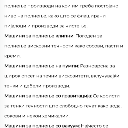
полнење производи на кои им треба постојано
ниво на полнење, како што се флаширани
пијалоци и производи за чистење.
Машини за полнење клипни:
Погоден за
полнење вискозни течности како сосови, пасти и
креми.
Машини за полнење на пумпи:
Разноврсна за
широк опсег на течни вискозитети, вклучувајќи
тенки и дебели производи.
Машини за полнење со гравитација:
Се користи
за тенки течности што слободно течат како вода,
сокови и некои хемикалии.
Машини за полнење со вакуум:
Најчесто се