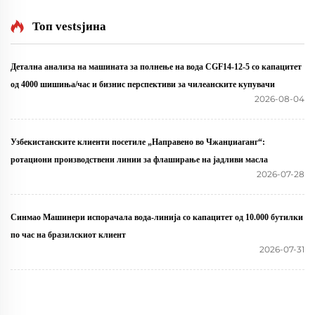
Топ vestsјина
Детална анализа на машината за полнење на вода CGF14-12-5 со капацитет
од 4000 шишиња/час и бизнис перспективи за чилеанските купувачи
2026-08-04
Узбекистанските клиенти посетиле „Направено во Чжанџиаганг“:
ротациони производствени линии за флаширање на јадливи масла
2026-07-28
Синмао Машинери испорачала вода-линија со капацитет од 10.000 бутилки
по час на бразилскиот клиент
2026-07-31