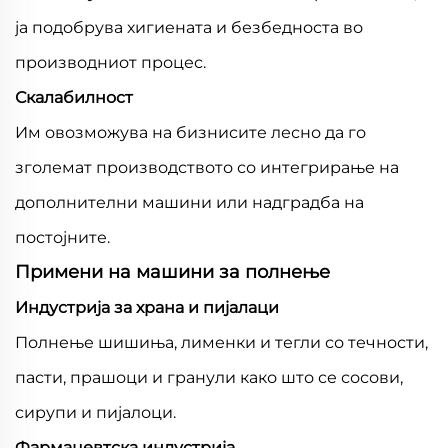
ја подобрува хигиената и безбедноста во
производниот процес.
Скалабилност
Им овозможува на бизнисите лесно да го
зголемат производството со интегрирање на
дополнителни машини или надградба на
постојните.
Примени на машини за полнење
Индустрија за храна и пијалаци
Полнење шишиња, лименки и тегли со течности,
пасти, прашоци и гранули како што се сосови,
сирупи и пијалоци.
Фармацевтска индустрија