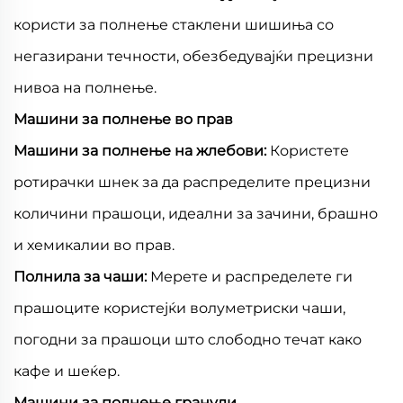
користи за полнење стаклени шишиња со
негазирани течности, обезбедувајќи прецизни
нивоа на полнење.
Машини за полнење во прав
Машини за полнење на жлебови:
Користете
ротирачки шнек за да распределите прецизни
количини прашоци, идеални за зачини, брашно
и хемикалии во прав.
Полнила за чаши:
Мерете и распределете ги
прашоците користејќи волуметриски чаши,
погодни за прашоци што слободно течат како
кафе и шеќер.
Машини за полнење гранули