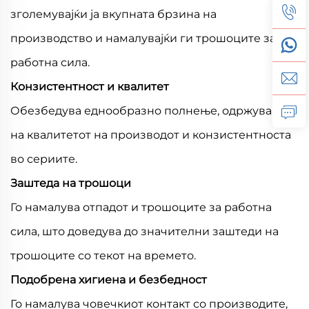
зголемувајќи ја вкупната брзина на
производство и намалувајќи ги трошоците за
работна сила.
Конзистентност и квалитет
Обезбедува еднообразно полнење, одржување
на квалитетот на производот и конзистентноста
во сериите.
Заштеда на трошоци
Го намалува отпадот и трошоците за работна
сила, што доведува до значителни заштеди на
трошоците со текот на времето.
Подобрена хигиена и безбедност
Го намалува човечкиот контакт со производите,