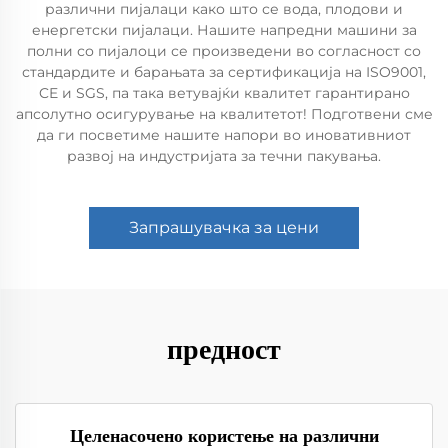
различни пијалаци како што се вода, плодови и
енергетски пијалаци. Нашите напредни машини за
полни со пијалоци се произведени во согласност со
стандардите и барањата за сертификација на ISO9001,
CE и SGS, па така ветувајќи квалитет гарантирано
апсолутно осигурување на квалитетот! Подготвени сме
да ги посветиме нашите напори во иновативниот
развој на индустријата за течни пакувања.
Запрашувачка за цени
предност
Целенасочено користење на различни