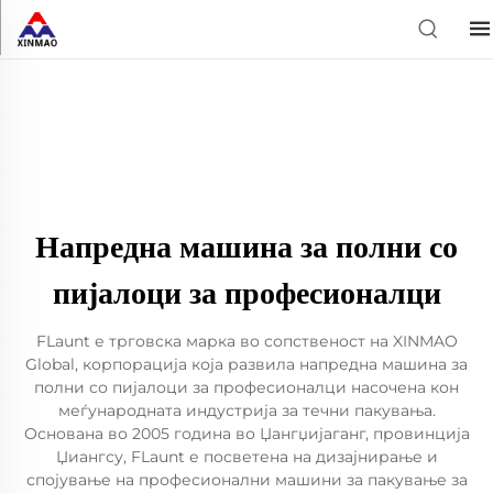
Напредна машина за полни со
пијалоци за професионалци
FLaunt е трговска марка во сопственост на XINMAO
Global, корпорација која развила напредна машина за
полни со пијалоци за професионалци насочена кон
меѓународната индустрија за течни пакувања.
Основана во 2005 година во Џангџијаганг, провинција
Џиангсу, FLaunt е посветена на дизајнирање и
спојување на професионални машини за пакување за