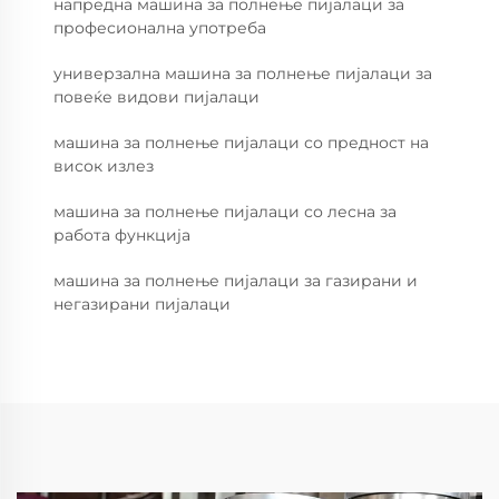
напредна машина за полнење пијалаци за
професионална употреба
универзална машина за полнење пијалаци за
повеќе видови пијалаци
машина за полнење пијалаци со предност на
висок излез
машина за полнење пијалаци со лесна за
работа функција
машина за полнење пијалаци за газирани и
негазирани пијалаци