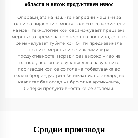
области и висок продуктивен износ
Операцијата на нашите напредни машини за
полни со пијалоци е многу полесна со користење
на нови технологии кои овозможуваат прецизни
мерења за време на процесот на полнило, со што
се намалуваат губите кои би ги предизвикале
таквите мерења и се максимизира
продуктивноста. Поради ова високо ниво на
точност, постои очекување дека пакуваните
производи кои се со голема побарувачка во
голем број индустрии ќе имаат ист стандард на
квалитет без оглед на бројот на артикулите,
бидејќи продуктивноста ќе се зголеми.
Сродни производи