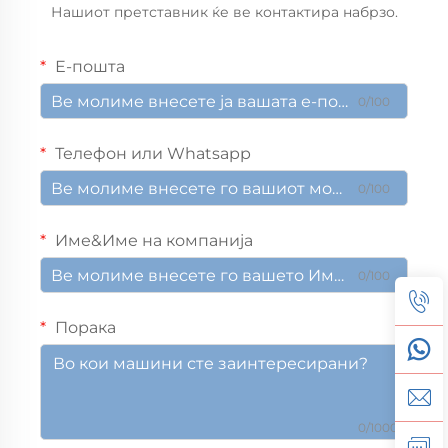
Нашиот претставник ќе ве контактира набрзо.
Е-пошта
0/100
Телефон или Whatsapp
0/100
Име&Име на компанија
0/100
Порака
0/1000