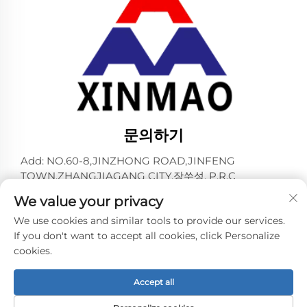
문의하기
Add: NO.60-8,JINZHONG ROAD,JINFENG
TOWN,ZHANGJIAGANG CITY,장쑤성, P.R.C
전화:
+86-13145032343
We value your privacy
이메일:
[email protected]
We use cookies and similar tools to provide our services.
If you don't want to accept all cookies, click Personalize
cookies.
저작권 © 2024 ZHANGJIAGANG CITY XINMAO DRINK
MACHINERY CO.,LTD. 소유. -
개인정보 보호정책
Accept all