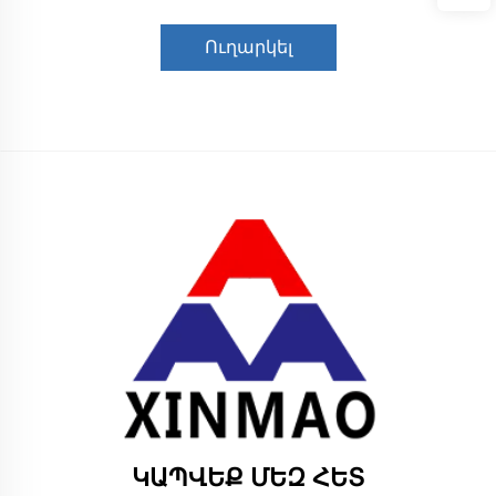
Ուղարկել
ԿԱՊՎԵՔ ՄԵԶ ՀԵՏ